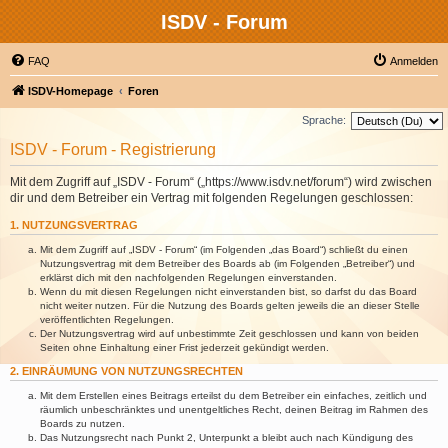
ISDV - Forum
FAQ
Anmelden
ISDV-Homepage
Foren
Sprache:
ISDV - Forum - Registrierung
Mit dem Zugriff auf „ISDV - Forum“ („https://www.isdv.net/forum“) wird zwischen
dir und dem Betreiber ein Vertrag mit folgenden Regelungen geschlossen:
1. NUTZUNGSVERTRAG
Mit dem Zugriff auf „ISDV - Forum“ (im Folgenden „das Board“) schließt du einen
Nutzungsvertrag mit dem Betreiber des Boards ab (im Folgenden „Betreiber“) und
erklärst dich mit den nachfolgenden Regelungen einverstanden.
Wenn du mit diesen Regelungen nicht einverstanden bist, so darfst du das Board
nicht weiter nutzen. Für die Nutzung des Boards gelten jeweils die an dieser Stelle
veröffentlichten Regelungen.
Der Nutzungsvertrag wird auf unbestimmte Zeit geschlossen und kann von beiden
Seiten ohne Einhaltung einer Frist jederzeit gekündigt werden.
2. EINRÄUMUNG VON NUTZUNGSRECHTEN
Mit dem Erstellen eines Beitrags erteilst du dem Betreiber ein einfaches, zeitlich und
räumlich unbeschränktes und unentgeltliches Recht, deinen Beitrag im Rahmen des
Boards zu nutzen.
Das Nutzungsrecht nach Punkt 2, Unterpunkt a bleibt auch nach Kündigung des