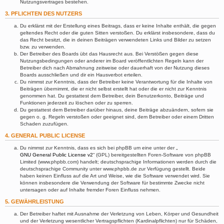
Nutzungsvertrages bestehen.
3. PFLICHTEN DES NUTZERS
Du erklärst mit der Erstellung eines Beitrags, dass er keine Inhalte enthält, die gegen
geltendes Recht oder die guten Sitten verstoßen. Du erklärst insbesondere, dass du
das Recht besitzt, die in deinen Beiträgen verwendeten Links und Bilder zu setzen
bzw. zu verwenden.
Der Betreiber des Boards übt das Hausrecht aus. Bei Verstößen gegen diese
Nutzungsbedingungen oder anderer im Board veröffentlichten Regeln kann der
Betreiber dich nach Abmahnung zeitweise oder dauerhaft von der Nutzung dieses
Boards ausschließen und dir ein Hausverbot erteilen.
Du nimmst zur Kenntnis, dass der Betreiber keine Verantwortung für die Inhalte von
Beiträgen übernimmt, die er nicht selbst erstellt hat oder die er nicht zur Kenntnis
genommen hat. Du gestattest dem Betreiber, dein Benutzerkonto, Beiträge und
Funktionen jederzeit zu löschen oder zu sperren.
Du gestattest dem Betreiber darüber hinaus, deine Beiträge abzuändern, sofern sie
gegen o. g. Regeln verstoßen oder geeignet sind, dem Betreiber oder einem Dritten
Schaden zuzufügen.
4. GENERAL PUBLIC LICENSE
Du nimmst zur Kenntnis, dass es sich bei phpBB um eine unter der „
GNU General Public License v2
“ (GPL) bereitgestellten Foren-Software von phpBB
Limited (www.phpbb.com) handelt; deutschsprachige Informationen werden durch die
deutschsprachige Community unter www.phpbb.de zur Verfügung gestellt. Beide
haben keinen Einfluss auf die Art und Weise, wie die Software verwendet wird. Sie
können insbesondere die Verwendung der Software für bestimmte Zwecke nicht
untersagen oder auf Inhalte fremder Foren Einfluss nehmen.
5. GEWÄHRLEISTUNG
Der Betreiber haftet mit Ausnahme der Verletzung von Leben, Körper und Gesundheit
und der Verletzung wesentlicher Vertragspflichten (Kardinalpflichten) nur für Schäden,