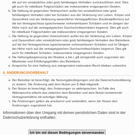
die auf ein vorsätzliches oder grob fahrlässiges Verhalten zurückzuführen sind. Dies
gilt auch für mittelbare Folgeschäden wie insbesondere entgangenen Gewinn.
Die Haftung ist gegenüber Verbrauchern außer bei vorsätzlichem oder grob
fahrlässigem Verhalten oder bei Schäden aus der Verletzung von Leben, Körper und
Gesundheit und der Verletzung wesentlicher Vertragspflichten (Kardinalpflichten) auf
die bei Vertragsschluss typischerweise vorhersehbaren Schäden und im übrigen der
Höhe nach auf die vertragstypischen Durchschnittsschäden begrenzt. Dies gilt auch
für mittelbare Folgeschäden wie insbesondere entgangenen Gewinn.
Die Haftung ist gegenüber Unternehmern außer bei der Verletzung von Leben, Körper
und Gesundheit oder vorsätzlichem oder grob fahrlässigem Verhalten des Betreibers
auf die bei Vertragsschluss typischerweise vorhersehbaren Schäden und im Übrigen
der Höhe nach auf die vertragstypischen Durchschnittsschäden begrenzt. Dies gilt
auch für mittelbare Schäden, insbesondere entgangenen Gewinn.
Die Haftungsbegrenzung der Absätze a bis c gilt sinngemäß auch zugunsten der
Mitarbeiter und Erfüllungsgehilfen des Betreibers.
Ansprüche für eine Haftung aus zwingendem nationalem Recht bleiben unberührt.
6. ÄNDERUNGSVORBEHALT
Der Betreiber ist berechtigt, die Nutzungsbedingungen und die Datenschutzerklärung
zu ändern. Die Änderung wird dem Nutzer per E-Mail mitgeteilt.
Der Nutzer ist berechtigt, den Änderungen zu widersprechen. Im Falle des
Widerspruchs erlischt das zwischen dem Betreiber und dem Nutzer bestehende
Vertragsverhältnis mit sofortiger Wirkung.
Die Änderungen gelten als anerkannt und verbindlich, wenn der Nutzer den
Änderungen zugestimmt hat.
Informationen über den Umgang mit deinen persönlichen Daten sind in der
Datenschutzerklärung enthalten.