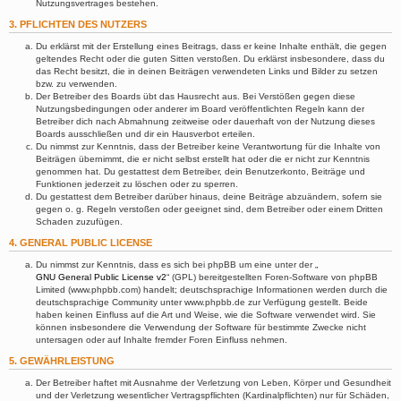
Nutzungsvertrages bestehen.
3. PFLICHTEN DES NUTZERS
Du erklärst mit der Erstellung eines Beitrags, dass er keine Inhalte enthält, die gegen
geltendes Recht oder die guten Sitten verstoßen. Du erklärst insbesondere, dass du
das Recht besitzt, die in deinen Beiträgen verwendeten Links und Bilder zu setzen
bzw. zu verwenden.
Der Betreiber des Boards übt das Hausrecht aus. Bei Verstößen gegen diese
Nutzungsbedingungen oder anderer im Board veröffentlichten Regeln kann der
Betreiber dich nach Abmahnung zeitweise oder dauerhaft von der Nutzung dieses
Boards ausschließen und dir ein Hausverbot erteilen.
Du nimmst zur Kenntnis, dass der Betreiber keine Verantwortung für die Inhalte von
Beiträgen übernimmt, die er nicht selbst erstellt hat oder die er nicht zur Kenntnis
genommen hat. Du gestattest dem Betreiber, dein Benutzerkonto, Beiträge und
Funktionen jederzeit zu löschen oder zu sperren.
Du gestattest dem Betreiber darüber hinaus, deine Beiträge abzuändern, sofern sie
gegen o. g. Regeln verstoßen oder geeignet sind, dem Betreiber oder einem Dritten
Schaden zuzufügen.
4. GENERAL PUBLIC LICENSE
Du nimmst zur Kenntnis, dass es sich bei phpBB um eine unter der „
GNU General Public License v2
“ (GPL) bereitgestellten Foren-Software von phpBB
Limited (www.phpbb.com) handelt; deutschsprachige Informationen werden durch die
deutschsprachige Community unter www.phpbb.de zur Verfügung gestellt. Beide
haben keinen Einfluss auf die Art und Weise, wie die Software verwendet wird. Sie
können insbesondere die Verwendung der Software für bestimmte Zwecke nicht
untersagen oder auf Inhalte fremder Foren Einfluss nehmen.
5. GEWÄHRLEISTUNG
Der Betreiber haftet mit Ausnahme der Verletzung von Leben, Körper und Gesundheit
und der Verletzung wesentlicher Vertragspflichten (Kardinalpflichten) nur für Schäden,