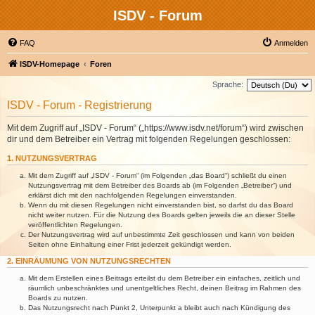
ISDV - Forum
FAQ
Anmelden
ISDV-Homepage
Foren
Sprache:
ISDV - Forum - Registrierung
Mit dem Zugriff auf „ISDV - Forum“ („https://www.isdv.net/forum“) wird zwischen
dir und dem Betreiber ein Vertrag mit folgenden Regelungen geschlossen:
1. NUTZUNGSVERTRAG
Mit dem Zugriff auf „ISDV - Forum“ (im Folgenden „das Board“) schließt du einen
Nutzungsvertrag mit dem Betreiber des Boards ab (im Folgenden „Betreiber“) und
erklärst dich mit den nachfolgenden Regelungen einverstanden.
Wenn du mit diesen Regelungen nicht einverstanden bist, so darfst du das Board
nicht weiter nutzen. Für die Nutzung des Boards gelten jeweils die an dieser Stelle
veröffentlichten Regelungen.
Der Nutzungsvertrag wird auf unbestimmte Zeit geschlossen und kann von beiden
Seiten ohne Einhaltung einer Frist jederzeit gekündigt werden.
2. EINRÄUMUNG VON NUTZUNGSRECHTEN
Mit dem Erstellen eines Beitrags erteilst du dem Betreiber ein einfaches, zeitlich und
räumlich unbeschränktes und unentgeltliches Recht, deinen Beitrag im Rahmen des
Boards zu nutzen.
Das Nutzungsrecht nach Punkt 2, Unterpunkt a bleibt auch nach Kündigung des