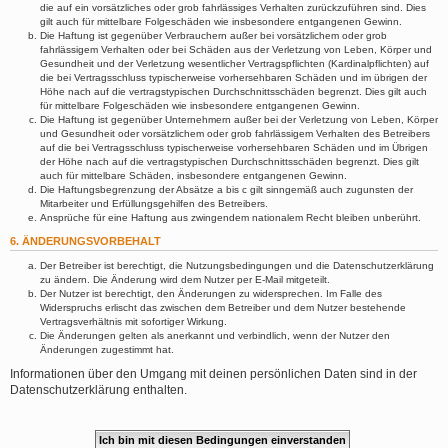
die auf ein vorsätzliches oder grob fahrlässiges Verhalten zurückzuführen sind. Dies
gilt auch für mittelbare Folgeschäden wie insbesondere entgangenen Gewinn.
Die Haftung ist gegenüber Verbrauchern außer bei vorsätzlichem oder grob
fahrlässigem Verhalten oder bei Schäden aus der Verletzung von Leben, Körper und
Gesundheit und der Verletzung wesentlicher Vertragspflichten (Kardinalpflichten) auf
die bei Vertragsschluss typischerweise vorhersehbaren Schäden und im übrigen der
Höhe nach auf die vertragstypischen Durchschnittsschäden begrenzt. Dies gilt auch
für mittelbare Folgeschäden wie insbesondere entgangenen Gewinn.
Die Haftung ist gegenüber Unternehmern außer bei der Verletzung von Leben, Körper
und Gesundheit oder vorsätzlichem oder grob fahrlässigem Verhalten des Betreibers
auf die bei Vertragsschluss typischerweise vorhersehbaren Schäden und im Übrigen
der Höhe nach auf die vertragstypischen Durchschnittsschäden begrenzt. Dies gilt
auch für mittelbare Schäden, insbesondere entgangenen Gewinn.
Die Haftungsbegrenzung der Absätze a bis c gilt sinngemäß auch zugunsten der
Mitarbeiter und Erfüllungsgehilfen des Betreibers.
Ansprüche für eine Haftung aus zwingendem nationalem Recht bleiben unberührt.
6. ÄNDERUNGSVORBEHALT
Der Betreiber ist berechtigt, die Nutzungsbedingungen und die Datenschutzerklärung
zu ändern. Die Änderung wird dem Nutzer per E-Mail mitgeteilt.
Der Nutzer ist berechtigt, den Änderungen zu widersprechen. Im Falle des
Widerspruchs erlischt das zwischen dem Betreiber und dem Nutzer bestehende
Vertragsverhältnis mit sofortiger Wirkung.
Die Änderungen gelten als anerkannt und verbindlich, wenn der Nutzer den
Änderungen zugestimmt hat.
Informationen über den Umgang mit deinen persönlichen Daten sind in der
Datenschutzerklärung enthalten.