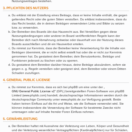
Nutzungsvertrages bestehen.
3. PFLICHTEN DES NUTZERS
Du erklärst mit der Erstellung eines Beitrags, dass er keine Inhalte enthält, die gegen
geltendes Recht oder die guten Sitten verstoßen. Du erklärst insbesondere, dass du
das Recht besitzt, die in deinen Beiträgen verwendeten Links und Bilder zu setzen
bzw. zu verwenden.
Der Betreiber des Boards übt das Hausrecht aus. Bei Verstößen gegen diese
Nutzungsbedingungen oder anderer im Board veröffentlichten Regeln kann der
Betreiber dich nach Abmahnung zeitweise oder dauerhaft von der Nutzung dieses
Boards ausschließen und dir ein Hausverbot erteilen.
Du nimmst zur Kenntnis, dass der Betreiber keine Verantwortung für die Inhalte von
Beiträgen übernimmt, die er nicht selbst erstellt hat oder die er nicht zur Kenntnis
genommen hat. Du gestattest dem Betreiber, dein Benutzerkonto, Beiträge und
Funktionen jederzeit zu löschen oder zu sperren.
Du gestattest dem Betreiber darüber hinaus, deine Beiträge abzuändern, sofern sie
gegen o. g. Regeln verstoßen oder geeignet sind, dem Betreiber oder einem Dritten
Schaden zuzufügen.
4. GENERAL PUBLIC LICENSE
Du nimmst zur Kenntnis, dass es sich bei phpBB um eine unter der „
GNU General Public License v2
“ (GPL) bereitgestellten Foren-Software von phpBB
Limited (www.phpbb.com) handelt; deutschsprachige Informationen werden durch die
deutschsprachige Community unter www.phpbb.de zur Verfügung gestellt. Beide
haben keinen Einfluss auf die Art und Weise, wie die Software verwendet wird. Sie
können insbesondere die Verwendung der Software für bestimmte Zwecke nicht
untersagen oder auf Inhalte fremder Foren Einfluss nehmen.
5. GEWÄHRLEISTUNG
Der Betreiber haftet mit Ausnahme der Verletzung von Leben, Körper und Gesundheit
und der Verletzung wesentlicher Vertragspflichten (Kardinalpflichten) nur für Schäden,