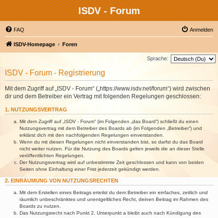
ISDV - Forum
FAQ
Anmelden
ISDV-Homepage
Foren
Sprache:
ISDV - Forum - Registrierung
Mit dem Zugriff auf „ISDV - Forum“ („https://www.isdv.net/forum“) wird zwischen
dir und dem Betreiber ein Vertrag mit folgenden Regelungen geschlossen:
1. NUTZUNGSVERTRAG
Mit dem Zugriff auf „ISDV - Forum“ (im Folgenden „das Board“) schließt du einen
Nutzungsvertrag mit dem Betreiber des Boards ab (im Folgenden „Betreiber“) und
erklärst dich mit den nachfolgenden Regelungen einverstanden.
Wenn du mit diesen Regelungen nicht einverstanden bist, so darfst du das Board
nicht weiter nutzen. Für die Nutzung des Boards gelten jeweils die an dieser Stelle
veröffentlichten Regelungen.
Der Nutzungsvertrag wird auf unbestimmte Zeit geschlossen und kann von beiden
Seiten ohne Einhaltung einer Frist jederzeit gekündigt werden.
2. EINRÄUMUNG VON NUTZUNGSRECHTEN
Mit dem Erstellen eines Beitrags erteilst du dem Betreiber ein einfaches, zeitlich und
räumlich unbeschränktes und unentgeltliches Recht, deinen Beitrag im Rahmen des
Boards zu nutzen.
Das Nutzungsrecht nach Punkt 2, Unterpunkt a bleibt auch nach Kündigung des