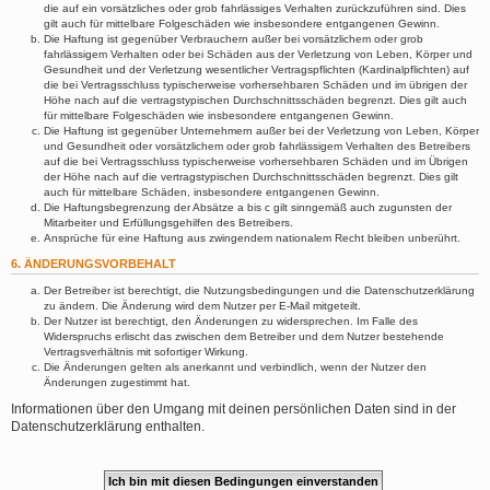
die auf ein vorsätzliches oder grob fahrlässiges Verhalten zurückzuführen sind. Dies
gilt auch für mittelbare Folgeschäden wie insbesondere entgangenen Gewinn.
Die Haftung ist gegenüber Verbrauchern außer bei vorsätzlichem oder grob
fahrlässigem Verhalten oder bei Schäden aus der Verletzung von Leben, Körper und
Gesundheit und der Verletzung wesentlicher Vertragspflichten (Kardinalpflichten) auf
die bei Vertragsschluss typischerweise vorhersehbaren Schäden und im übrigen der
Höhe nach auf die vertragstypischen Durchschnittsschäden begrenzt. Dies gilt auch
für mittelbare Folgeschäden wie insbesondere entgangenen Gewinn.
Die Haftung ist gegenüber Unternehmern außer bei der Verletzung von Leben, Körper
und Gesundheit oder vorsätzlichem oder grob fahrlässigem Verhalten des Betreibers
auf die bei Vertragsschluss typischerweise vorhersehbaren Schäden und im Übrigen
der Höhe nach auf die vertragstypischen Durchschnittsschäden begrenzt. Dies gilt
auch für mittelbare Schäden, insbesondere entgangenen Gewinn.
Die Haftungsbegrenzung der Absätze a bis c gilt sinngemäß auch zugunsten der
Mitarbeiter und Erfüllungsgehilfen des Betreibers.
Ansprüche für eine Haftung aus zwingendem nationalem Recht bleiben unberührt.
6. ÄNDERUNGSVORBEHALT
Der Betreiber ist berechtigt, die Nutzungsbedingungen und die Datenschutzerklärung
zu ändern. Die Änderung wird dem Nutzer per E-Mail mitgeteilt.
Der Nutzer ist berechtigt, den Änderungen zu widersprechen. Im Falle des
Widerspruchs erlischt das zwischen dem Betreiber und dem Nutzer bestehende
Vertragsverhältnis mit sofortiger Wirkung.
Die Änderungen gelten als anerkannt und verbindlich, wenn der Nutzer den
Änderungen zugestimmt hat.
Informationen über den Umgang mit deinen persönlichen Daten sind in der
Datenschutzerklärung enthalten.