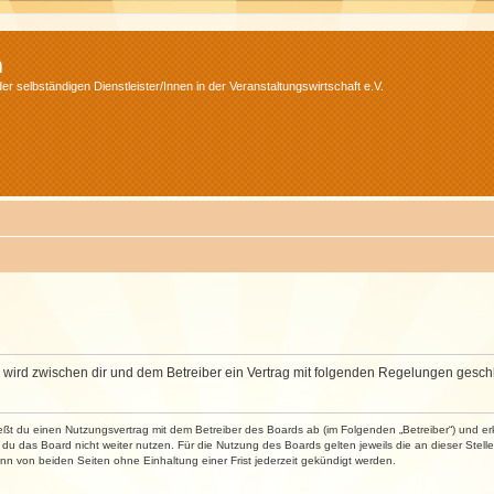
m
r selbständigen Dienstleister/Innen in der Veranstaltungswirtschaft e.V.
m“) wird zwischen dir und dem Betreiber ein Vertrag mit folgenden Regelungen gesch
ließt du einen Nutzungsvertrag mit dem Betreiber des Boards ab (im Folgenden „Betreiber“) und 
du das Board nicht weiter nutzen. Für die Nutzung des Boards gelten jeweils die an dieser Stell
n von beiden Seiten ohne Einhaltung einer Frist jederzeit gekündigt werden.