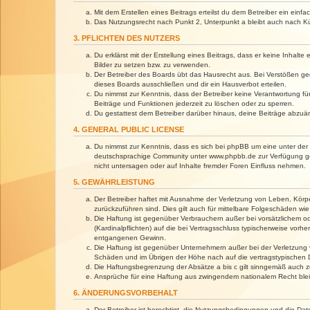
Mit dem Erstellen eines Beitrags erteilst du dem Betreiber ein ein
Das Nutzungsrecht nach Punkt 2, Unterpunkt a bleibt auch nach 
3. PFLICHTEN DES NUTZERS
Du erklärst mit der Erstellung eines Beitrags, dass er keine Inhalt
Bilder zu setzen bzw. zu verwenden.
Der Betreiber des Boards übt das Hausrecht aus. Bei Verstößen g
dieses Boards ausschließen und dir ein Hausverbot erteilen.
Du nimmst zur Kenntnis, dass der Betreiber keine Verantwortung für 
Beiträge und Funktionen jederzeit zu löschen oder zu sperren.
Du gestattest dem Betreiber darüber hinaus, deine Beiträge abzuä
4. GENERAL PUBLIC LICENSE
Du nimmst zur Kenntnis, dass es sich bei phpBB um eine unter der 
deutschsprachige Community unter www.phpbb.de zur Verfügung gest
nicht untersagen oder auf Inhalte fremder Foren Einfluss nehmen.
5. GEWÄHRLEISTUNG
Der Betreiber haftet mit Ausnahme der Verletzung von Leben, Körper
zurückzuführen sind. Dies gilt auch für mittelbare Folgeschäden 
Die Haftung ist gegenüber Verbrauchern außer bei vorsätzlichem o
(Kardinalpflichten) auf die bei Vertragsschluss typischerweise vo
entgangenen Gewinn.
Die Haftung ist gegenüber Unternehmern außer bei der Verletzung 
Schäden und im Übrigen der Höhe nach auf die vertragstypischen 
Die Haftungsbegrenzung der Absätze a bis c gilt sinngemäß auch zu
Ansprüche für eine Haftung aus zwingendem nationalem Recht blei
6. ÄNDERUNGSVORBEHALT
Der Betreiber ist berechtigt, die Nutzungsbedingungen und die Dat