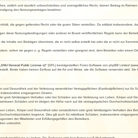
faches, zeitlich und räumlich unbeschränktes und unentgeltliches Recht, deinen Beitrag im Rahme
Kündigung des Nutzungsvertrages bestehen.
e enthält, die gegen geltendes Recht oder die guten Sitten verstoßen. Du erklärst insbesondere, 
egen diese Nutzungsbedingungen oder anderer im Board veröffentlichten Regeln kann der Betre
die Inhalte von Beiträgen übernimmt, die er nicht selbst erstellt hat oder die er nicht zur Kenn
ndern, sofern sie gegen o. g. Regeln verstoßen oder geeignet sind, dem Betreiber oder einem D
„
GNU General Public License v2
“ (GPL) bereitgestellten Foren-Software von phpBB Limited (ww
ellt. Beide haben keinen Einfluss auf die Art und Weise, wie die Software verwendet wird. Si
 und Gesundheit und der Verletzung wesentlicher Vertragspflichten (Kardinalpflichten) nur für Sc
wie insbesondere entgangenen Gewinn.
der grob fahrlässigem Verhalten oder bei Schäden aus der Verletzung von Leben, Körper und Ges
rhersehbaren Schäden und im übrigen der Höhe nach auf die vertragstypischen Durchschnittsschäde
von Leben, Körper und Gesundheit oder vorsätzlichem oder grob fahrlässigem Verhalten des Betr
Durchschnittsschäden begrenzt. Dies gilt auch für mittelbare Schäden, insbesondere entgangen
gunsten der Mitarbeiter und Erfüllungsgehilfen des Betreibers.
ben unberührt.
enschutzerklärung zu ändern. Die Änderung wird dem Nutzer per E-Mail mitgeteilt.