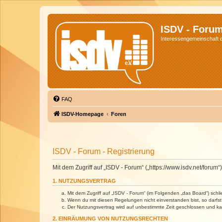
ISDV - Foru
Interessengemeinschaft de
FAQ
ISDV-Homepage
Foren
ISDV - Forum - Registrierung
Mit dem Zugriff auf „ISDV - Forum“ („https://www.isdv.net/foru
1. NUTZUNGSVERTRAG
Mit dem Zugriff auf „ISDV - Forum“ (im Folgenden „das Board“) sch
Wenn du mit diesen Regelungen nicht einverstanden bist, so darfst 
Der Nutzungsvertrag wird auf unbestimmte Zeit geschlossen und kan
2. EINRÄUMUNG VON NUTZUNGSRECHTEN