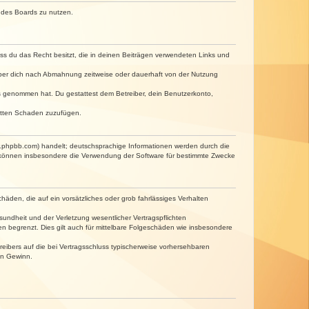
n des Boards zu nutzen.
dass du das Recht besitzt, die in deinen Beiträgen verwendeten Links und
iber dich nach Abmahnung zeitweise oder dauerhaft von der Nutzung
tnis genommen hat. Du gestattest dem Betreiber, dein Benutzerkonto,
ritten Schaden zuzufügen.
w.phpbb.com) handelt; deutschsprachige Informationen werden durch die
e können insbesondere die Verwendung der Software für bestimmte Zwecke
häden, die auf ein vorsätzliches oder grob fahrlässiges Verhalten
undheit und der Verletzung wesentlicher Vertragspflichten
n begrenzt. Dies gilt auch für mittelbare Folgeschäden wie insbesondere
eibers auf die bei Vertragsschluss typischerweise vorhersehbaren
en Gewinn.