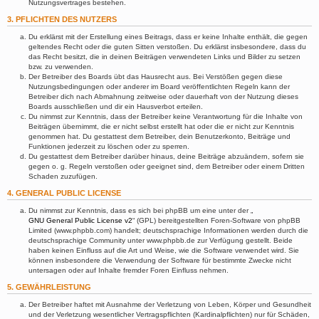
Nutzungsvertrages bestehen.
3. PFLICHTEN DES NUTZERS
Du erklärst mit der Erstellung eines Beitrags, dass er keine Inhalte enthält, die gegen
geltendes Recht oder die guten Sitten verstoßen. Du erklärst insbesondere, dass du
das Recht besitzt, die in deinen Beiträgen verwendeten Links und Bilder zu setzen
bzw. zu verwenden.
Der Betreiber des Boards übt das Hausrecht aus. Bei Verstößen gegen diese
Nutzungsbedingungen oder anderer im Board veröffentlichten Regeln kann der
Betreiber dich nach Abmahnung zeitweise oder dauerhaft von der Nutzung dieses
Boards ausschließen und dir ein Hausverbot erteilen.
Du nimmst zur Kenntnis, dass der Betreiber keine Verantwortung für die Inhalte von
Beiträgen übernimmt, die er nicht selbst erstellt hat oder die er nicht zur Kenntnis
genommen hat. Du gestattest dem Betreiber, dein Benutzerkonto, Beiträge und
Funktionen jederzeit zu löschen oder zu sperren.
Du gestattest dem Betreiber darüber hinaus, deine Beiträge abzuändern, sofern sie
gegen o. g. Regeln verstoßen oder geeignet sind, dem Betreiber oder einem Dritten
Schaden zuzufügen.
4. GENERAL PUBLIC LICENSE
Du nimmst zur Kenntnis, dass es sich bei phpBB um eine unter der „
GNU General Public License v2
“ (GPL) bereitgestellten Foren-Software von phpBB
Limited (www.phpbb.com) handelt; deutschsprachige Informationen werden durch die
deutschsprachige Community unter www.phpbb.de zur Verfügung gestellt. Beide
haben keinen Einfluss auf die Art und Weise, wie die Software verwendet wird. Sie
können insbesondere die Verwendung der Software für bestimmte Zwecke nicht
untersagen oder auf Inhalte fremder Foren Einfluss nehmen.
5. GEWÄHRLEISTUNG
Der Betreiber haftet mit Ausnahme der Verletzung von Leben, Körper und Gesundheit
und der Verletzung wesentlicher Vertragspflichten (Kardinalpflichten) nur für Schäden,