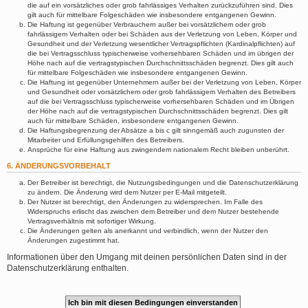
die auf ein vorsätzliches oder grob fahrlässiges Verhalten zurückzuführen sind. Dies
gilt auch für mittelbare Folgeschäden wie insbesondere entgangenen Gewinn.
Die Haftung ist gegenüber Verbrauchern außer bei vorsätzlichem oder grob
fahrlässigem Verhalten oder bei Schäden aus der Verletzung von Leben, Körper und
Gesundheit und der Verletzung wesentlicher Vertragspflichten (Kardinalpflichten) auf
die bei Vertragsschluss typischerweise vorhersehbaren Schäden und im übrigen der
Höhe nach auf die vertragstypischen Durchschnittsschäden begrenzt. Dies gilt auch
für mittelbare Folgeschäden wie insbesondere entgangenen Gewinn.
Die Haftung ist gegenüber Unternehmern außer bei der Verletzung von Leben, Körper
und Gesundheit oder vorsätzlichem oder grob fahrlässigem Verhalten des Betreibers
auf die bei Vertragsschluss typischerweise vorhersehbaren Schäden und im Übrigen
der Höhe nach auf die vertragstypischen Durchschnittsschäden begrenzt. Dies gilt
auch für mittelbare Schäden, insbesondere entgangenen Gewinn.
Die Haftungsbegrenzung der Absätze a bis c gilt sinngemäß auch zugunsten der
Mitarbeiter und Erfüllungsgehilfen des Betreibers.
Ansprüche für eine Haftung aus zwingendem nationalem Recht bleiben unberührt.
6. ÄNDERUNGSVORBEHALT
Der Betreiber ist berechtigt, die Nutzungsbedingungen und die Datenschutzerklärung
zu ändern. Die Änderung wird dem Nutzer per E-Mail mitgeteilt.
Der Nutzer ist berechtigt, den Änderungen zu widersprechen. Im Falle des
Widerspruchs erlischt das zwischen dem Betreiber und dem Nutzer bestehende
Vertragsverhältnis mit sofortiger Wirkung.
Die Änderungen gelten als anerkannt und verbindlich, wenn der Nutzer den
Änderungen zugestimmt hat.
Informationen über den Umgang mit deinen persönlichen Daten sind in der
Datenschutzerklärung enthalten.