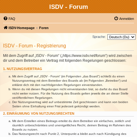
ISDV - Forum
FAQ
Anmelden
ISDV-Homepage
Foren
Sprache:
ISDV - Forum - Registrierung
Mit dem Zugriff auf „ISDV - Forum“ („https://www.isdv.net/forum“) wird zwischen
dir und dem Betreiber ein Vertrag mit folgenden Regelungen geschlossen:
1. NUTZUNGSVERTRAG
Mit dem Zugriff auf „ISDV - Forum“ (im Folgenden „das Board“) schließt du einen
Nutzungsvertrag mit dem Betreiber des Boards ab (im Folgenden „Betreiber“) und
erklärst dich mit den nachfolgenden Regelungen einverstanden.
Wenn du mit diesen Regelungen nicht einverstanden bist, so darfst du das Board
nicht weiter nutzen. Für die Nutzung des Boards gelten jeweils die an dieser Stelle
veröffentlichten Regelungen.
Der Nutzungsvertrag wird auf unbestimmte Zeit geschlossen und kann von beiden
Seiten ohne Einhaltung einer Frist jederzeit gekündigt werden.
2. EINRÄUMUNG VON NUTZUNGSRECHTEN
Mit dem Erstellen eines Beitrags erteilst du dem Betreiber ein einfaches, zeitlich und
räumlich unbeschränktes und unentgeltliches Recht, deinen Beitrag im Rahmen des
Boards zu nutzen.
Das Nutzungsrecht nach Punkt 2, Unterpunkt a bleibt auch nach Kündigung des