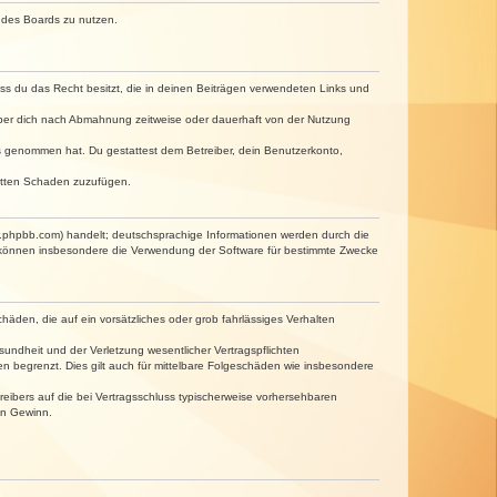
n des Boards zu nutzen.
dass du das Recht besitzt, die in deinen Beiträgen verwendeten Links und
iber dich nach Abmahnung zeitweise oder dauerhaft von der Nutzung
tnis genommen hat. Du gestattest dem Betreiber, dein Benutzerkonto,
ritten Schaden zuzufügen.
w.phpbb.com) handelt; deutschsprachige Informationen werden durch die
e können insbesondere die Verwendung der Software für bestimmte Zwecke
häden, die auf ein vorsätzliches oder grob fahrlässiges Verhalten
undheit und der Verletzung wesentlicher Vertragspflichten
n begrenzt. Dies gilt auch für mittelbare Folgeschäden wie insbesondere
eibers auf die bei Vertragsschluss typischerweise vorhersehbaren
en Gewinn.