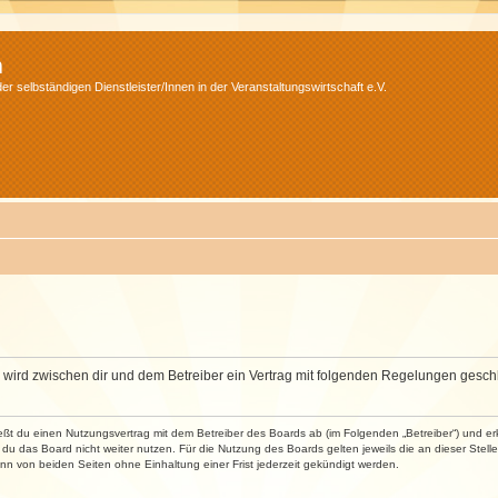
m
r selbständigen Dienstleister/Innen in der Veranstaltungswirtschaft e.V.
m“) wird zwischen dir und dem Betreiber ein Vertrag mit folgenden Regelungen gesch
ließt du einen Nutzungsvertrag mit dem Betreiber des Boards ab (im Folgenden „Betreiber“) und 
du das Board nicht weiter nutzen. Für die Nutzung des Boards gelten jeweils die an dieser Stell
n von beiden Seiten ohne Einhaltung einer Frist jederzeit gekündigt werden.