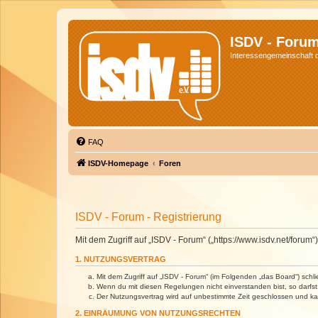
ISDV - Foru
Interessengemeinschaft de
FAQ
ISDV-Homepage
Foren
ISDV - Forum - Registrierung
Mit dem Zugriff auf „ISDV - Forum“ („https://www.isdv.net/foru
1. NUTZUNGSVERTRAG
Mit dem Zugriff auf „ISDV - Forum“ (im Folgenden „das Board“) sch
Wenn du mit diesen Regelungen nicht einverstanden bist, so darfst 
Der Nutzungsvertrag wird auf unbestimmte Zeit geschlossen und kan
2. EINRÄUMUNG VON NUTZUNGSRECHTEN