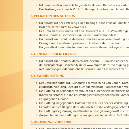
Mit dem Erstellen eines Beitrags erteilst du dem Betreiber ein ein
Das Nutzungsrecht nach Punkt 2, Unterpunkt a bleibt auch nach 
3. PFLICHTEN DES NUTZERS
Du erklärst mit der Erstellung eines Beitrags, dass er keine Inhalt
Bilder zu setzen bzw. zu verwenden.
Der Betreiber des Boards übt das Hausrecht aus. Bei Verstößen g
dieses Boards ausschließen und dir ein Hausverbot erteilen.
Du nimmst zur Kenntnis, dass der Betreiber keine Verantwortung für 
Beiträge und Funktionen jederzeit zu löschen oder zu sperren.
Du gestattest dem Betreiber darüber hinaus, deine Beiträge abzuä
4. GENERAL PUBLIC LICENSE
Du nimmst zur Kenntnis, dass es sich bei phpBB um eine unter der 
deutschsprachige Community unter www.phpbb.de zur Verfügung gest
nicht untersagen oder auf Inhalte fremder Foren Einfluss nehmen.
5. GEWÄHRLEISTUNG
Der Betreiber haftet mit Ausnahme der Verletzung von Leben, Körper
zurückzuführen sind. Dies gilt auch für mittelbare Folgeschäden 
Die Haftung ist gegenüber Verbrauchern außer bei vorsätzlichem o
(Kardinalpflichten) auf die bei Vertragsschluss typischerweise vo
entgangenen Gewinn.
Die Haftung ist gegenüber Unternehmern außer bei der Verletzung 
Schäden und im Übrigen der Höhe nach auf die vertragstypischen 
Die Haftungsbegrenzung der Absätze a bis c gilt sinngemäß auch zu
Ansprüche für eine Haftung aus zwingendem nationalem Recht blei
6. ÄNDERUNGSVORBEHALT
Der Betreiber ist berechtigt, die Nutzungsbedingungen und die Dat