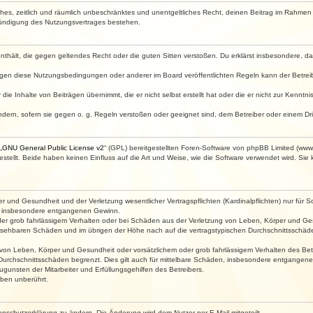
faches, zeitlich und räumlich unbeschränktes und unentgeltliches Recht, deinen Beitrag im Rahme
Kündigung des Nutzungsvertrages bestehen.
e enthält, die gegen geltendes Recht oder die guten Sitten verstoßen. Du erklärst insbesondere, 
egen diese Nutzungsbedingungen oder anderer im Board veröffentlichten Regeln kann der Betre
die Inhalte von Beiträgen übernimmt, die er nicht selbst erstellt hat oder die er nicht zur Kenn
ndern, sofern sie gegen o. g. Regeln verstoßen oder geeignet sind, dem Betreiber oder einem D
„
GNU General Public License v2
“ (GPL) bereitgestellten Foren-Software von phpBB Limited (ww
ellt. Beide haben keinen Einfluss auf die Art und Weise, wie die Software verwendet wird. Si
 und Gesundheit und der Verletzung wesentlicher Vertragspflichten (Kardinalpflichten) nur für Sc
wie insbesondere entgangenen Gewinn.
der grob fahrlässigem Verhalten oder bei Schäden aus der Verletzung von Leben, Körper und Ges
rhersehbaren Schäden und im übrigen der Höhe nach auf die vertragstypischen Durchschnittsschäde
von Leben, Körper und Gesundheit oder vorsätzlichem oder grob fahrlässigem Verhalten des Betr
Durchschnittsschäden begrenzt. Dies gilt auch für mittelbare Schäden, insbesondere entgangen
gunsten der Mitarbeiter und Erfüllungsgehilfen des Betreibers.
ben unberührt.
enschutzerklärung zu ändern. Die Änderung wird dem Nutzer per E-Mail mitgeteilt.