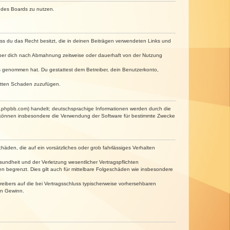
n des Boards zu nutzen.
dass du das Recht besitzt, die in deinen Beiträgen verwendeten Links und
iber dich nach Abmahnung zeitweise oder dauerhaft von der Nutzung
tnis genommen hat. Du gestattest dem Betreiber, dein Benutzerkonto,
ritten Schaden zuzufügen.
w.phpbb.com) handelt; deutschsprachige Informationen werden durch die
e können insbesondere die Verwendung der Software für bestimmte Zwecke
häden, die auf ein vorsätzliches oder grob fahrlässiges Verhalten
undheit und der Verletzung wesentlicher Vertragspflichten
n begrenzt. Dies gilt auch für mittelbare Folgeschäden wie insbesondere
eibers auf die bei Vertragsschluss typischerweise vorhersehbaren
en Gewinn.