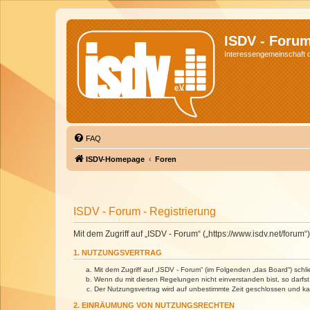
ISDV - Foru
Interessengemeinschaft de
FAQ
ISDV-Homepage
Foren
ISDV - Forum - Registrierung
Mit dem Zugriff auf „ISDV - Forum“ („https://www.isdv.net/foru
1. NUTZUNGSVERTRAG
Mit dem Zugriff auf „ISDV - Forum“ (im Folgenden „das Board“) sch
Wenn du mit diesen Regelungen nicht einverstanden bist, so darfst 
Der Nutzungsvertrag wird auf unbestimmte Zeit geschlossen und kan
2. EINRÄUMUNG VON NUTZUNGSRECHTEN