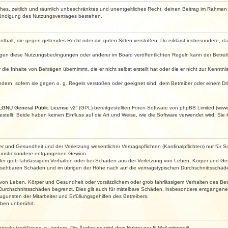
faches, zeitlich und räumlich unbeschränktes und unentgeltliches Recht, deinen Beitrag im Rahme
Kündigung des Nutzungsvertrages bestehen.
e enthält, die gegen geltendes Recht oder die guten Sitten verstoßen. Du erklärst insbesondere, 
egen diese Nutzungsbedingungen oder anderer im Board veröffentlichten Regeln kann der Betre
die Inhalte von Beiträgen übernimmt, die er nicht selbst erstellt hat oder die er nicht zur Kenn
ndern, sofern sie gegen o. g. Regeln verstoßen oder geeignet sind, dem Betreiber oder einem D
„
GNU General Public License v2
“ (GPL) bereitgestellten Foren-Software von phpBB Limited (ww
ellt. Beide haben keinen Einfluss auf die Art und Weise, wie die Software verwendet wird. Si
 und Gesundheit und der Verletzung wesentlicher Vertragspflichten (Kardinalpflichten) nur für Sc
wie insbesondere entgangenen Gewinn.
der grob fahrlässigem Verhalten oder bei Schäden aus der Verletzung von Leben, Körper und Ges
rhersehbaren Schäden und im übrigen der Höhe nach auf die vertragstypischen Durchschnittsschäde
von Leben, Körper und Gesundheit oder vorsätzlichem oder grob fahrlässigem Verhalten des Betr
Durchschnittsschäden begrenzt. Dies gilt auch für mittelbare Schäden, insbesondere entgangen
gunsten der Mitarbeiter und Erfüllungsgehilfen des Betreibers.
ben unberührt.
enschutzerklärung zu ändern. Die Änderung wird dem Nutzer per E-Mail mitgeteilt.