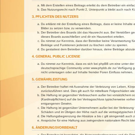
Mit dem Erstellen eines Beitrags erteilst du dem Betreiber ein ein
Das Nutzungsrecht nach Punkt 2, Unterpunkt a bleibt auch nach 
3. PFLICHTEN DES NUTZERS
Du erklärst mit der Erstellung eines Beitrags, dass er keine Inhalt
Bilder zu setzen bzw. zu verwenden.
Der Betreiber des Boards übt das Hausrecht aus. Bei Verstößen g
dieses Boards ausschließen und dir ein Hausverbot erteilen.
Du nimmst zur Kenntnis, dass der Betreiber keine Verantwortung für 
Beiträge und Funktionen jederzeit zu löschen oder zu sperren.
Du gestattest dem Betreiber darüber hinaus, deine Beiträge abzuä
4. GENERAL PUBLIC LICENSE
Du nimmst zur Kenntnis, dass es sich bei phpBB um eine unter der 
deutschsprachige Community unter www.phpbb.de zur Verfügung gest
nicht untersagen oder auf Inhalte fremder Foren Einfluss nehmen.
5. GEWÄHRLEISTUNG
Der Betreiber haftet mit Ausnahme der Verletzung von Leben, Körper
zurückzuführen sind. Dies gilt auch für mittelbare Folgeschäden 
Die Haftung ist gegenüber Verbrauchern außer bei vorsätzlichem o
(Kardinalpflichten) auf die bei Vertragsschluss typischerweise vo
entgangenen Gewinn.
Die Haftung ist gegenüber Unternehmern außer bei der Verletzung 
Schäden und im Übrigen der Höhe nach auf die vertragstypischen 
Die Haftungsbegrenzung der Absätze a bis c gilt sinngemäß auch zu
Ansprüche für eine Haftung aus zwingendem nationalem Recht blei
6. ÄNDERUNGSVORBEHALT
Der Betreiber ist berechtigt, die Nutzungsbedingungen und die Dat