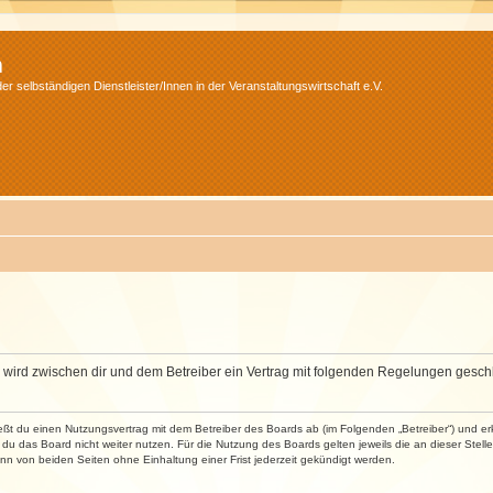
m
r selbständigen Dienstleister/Innen in der Veranstaltungswirtschaft e.V.
m“) wird zwischen dir und dem Betreiber ein Vertrag mit folgenden Regelungen gesch
ließt du einen Nutzungsvertrag mit dem Betreiber des Boards ab (im Folgenden „Betreiber“) und 
du das Board nicht weiter nutzen. Für die Nutzung des Boards gelten jeweils die an dieser Stell
n von beiden Seiten ohne Einhaltung einer Frist jederzeit gekündigt werden.