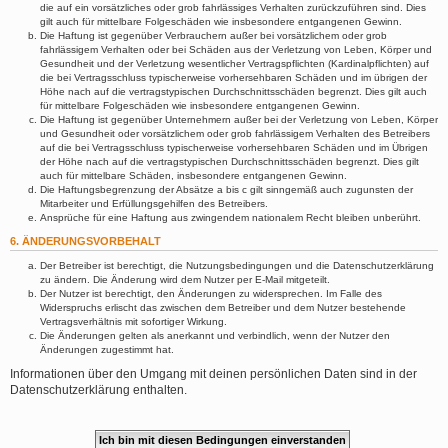
die auf ein vorsätzliches oder grob fahrlässiges Verhalten zurückzuführen sind. Dies
gilt auch für mittelbare Folgeschäden wie insbesondere entgangenen Gewinn.
Die Haftung ist gegenüber Verbrauchern außer bei vorsätzlichem oder grob
fahrlässigem Verhalten oder bei Schäden aus der Verletzung von Leben, Körper und
Gesundheit und der Verletzung wesentlicher Vertragspflichten (Kardinalpflichten) auf
die bei Vertragsschluss typischerweise vorhersehbaren Schäden und im übrigen der
Höhe nach auf die vertragstypischen Durchschnittsschäden begrenzt. Dies gilt auch
für mittelbare Folgeschäden wie insbesondere entgangenen Gewinn.
Die Haftung ist gegenüber Unternehmern außer bei der Verletzung von Leben, Körper
und Gesundheit oder vorsätzlichem oder grob fahrlässigem Verhalten des Betreibers
auf die bei Vertragsschluss typischerweise vorhersehbaren Schäden und im Übrigen
der Höhe nach auf die vertragstypischen Durchschnittsschäden begrenzt. Dies gilt
auch für mittelbare Schäden, insbesondere entgangenen Gewinn.
Die Haftungsbegrenzung der Absätze a bis c gilt sinngemäß auch zugunsten der
Mitarbeiter und Erfüllungsgehilfen des Betreibers.
Ansprüche für eine Haftung aus zwingendem nationalem Recht bleiben unberührt.
6. ÄNDERUNGSVORBEHALT
Der Betreiber ist berechtigt, die Nutzungsbedingungen und die Datenschutzerklärung
zu ändern. Die Änderung wird dem Nutzer per E-Mail mitgeteilt.
Der Nutzer ist berechtigt, den Änderungen zu widersprechen. Im Falle des
Widerspruchs erlischt das zwischen dem Betreiber und dem Nutzer bestehende
Vertragsverhältnis mit sofortiger Wirkung.
Die Änderungen gelten als anerkannt und verbindlich, wenn der Nutzer den
Änderungen zugestimmt hat.
Informationen über den Umgang mit deinen persönlichen Daten sind in der
Datenschutzerklärung enthalten.