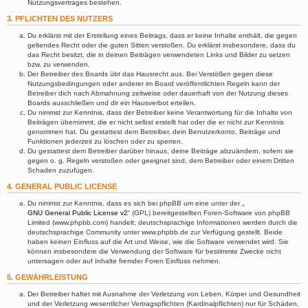
Nutzungsvertrages bestehen.
3. PFLICHTEN DES NUTZERS
Du erklärst mit der Erstellung eines Beitrags, dass er keine Inhalte enthält, die gegen
geltendes Recht oder die guten Sitten verstoßen. Du erklärst insbesondere, dass du
das Recht besitzt, die in deinen Beiträgen verwendeten Links und Bilder zu setzen
bzw. zu verwenden.
Der Betreiber des Boards übt das Hausrecht aus. Bei Verstößen gegen diese
Nutzungsbedingungen oder anderer im Board veröffentlichten Regeln kann der
Betreiber dich nach Abmahnung zeitweise oder dauerhaft von der Nutzung dieses
Boards ausschließen und dir ein Hausverbot erteilen.
Du nimmst zur Kenntnis, dass der Betreiber keine Verantwortung für die Inhalte von
Beiträgen übernimmt, die er nicht selbst erstellt hat oder die er nicht zur Kenntnis
genommen hat. Du gestattest dem Betreiber, dein Benutzerkonto, Beiträge und
Funktionen jederzeit zu löschen oder zu sperren.
Du gestattest dem Betreiber darüber hinaus, deine Beiträge abzuändern, sofern sie
gegen o. g. Regeln verstoßen oder geeignet sind, dem Betreiber oder einem Dritten
Schaden zuzufügen.
4. GENERAL PUBLIC LICENSE
Du nimmst zur Kenntnis, dass es sich bei phpBB um eine unter der „
GNU General Public License v2
“ (GPL) bereitgestellten Foren-Software von phpBB
Limited (www.phpbb.com) handelt; deutschsprachige Informationen werden durch die
deutschsprachige Community unter www.phpbb.de zur Verfügung gestellt. Beide
haben keinen Einfluss auf die Art und Weise, wie die Software verwendet wird. Sie
können insbesondere die Verwendung der Software für bestimmte Zwecke nicht
untersagen oder auf Inhalte fremder Foren Einfluss nehmen.
5. GEWÄHRLEISTUNG
Der Betreiber haftet mit Ausnahme der Verletzung von Leben, Körper und Gesundheit
und der Verletzung wesentlicher Vertragspflichten (Kardinalpflichten) nur für Schäden,