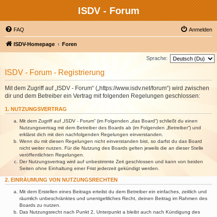
ISDV - Forum
FAQ
Anmelden
ISDV-Homepage
Foren
Sprache:
ISDV - Forum - Registrierung
Mit dem Zugriff auf „ISDV - Forum“ („https://www.isdv.net/forum“) wird zwischen
dir und dem Betreiber ein Vertrag mit folgenden Regelungen geschlossen:
1. NUTZUNGSVERTRAG
Mit dem Zugriff auf „ISDV - Forum“ (im Folgenden „das Board“) schließt du einen
Nutzungsvertrag mit dem Betreiber des Boards ab (im Folgenden „Betreiber“) und
erklärst dich mit den nachfolgenden Regelungen einverstanden.
Wenn du mit diesen Regelungen nicht einverstanden bist, so darfst du das Board
nicht weiter nutzen. Für die Nutzung des Boards gelten jeweils die an dieser Stelle
veröffentlichten Regelungen.
Der Nutzungsvertrag wird auf unbestimmte Zeit geschlossen und kann von beiden
Seiten ohne Einhaltung einer Frist jederzeit gekündigt werden.
2. EINRÄUMUNG VON NUTZUNGSRECHTEN
Mit dem Erstellen eines Beitrags erteilst du dem Betreiber ein einfaches, zeitlich und
räumlich unbeschränktes und unentgeltliches Recht, deinen Beitrag im Rahmen des
Boards zu nutzen.
Das Nutzungsrecht nach Punkt 2, Unterpunkt a bleibt auch nach Kündigung des