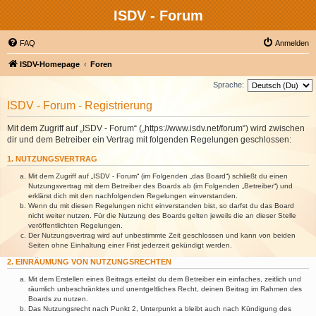
ISDV - Forum
FAQ
Anmelden
ISDV-Homepage
Foren
Sprache:
ISDV - Forum - Registrierung
Mit dem Zugriff auf „ISDV - Forum“ („https://www.isdv.net/forum“) wird zwischen
dir und dem Betreiber ein Vertrag mit folgenden Regelungen geschlossen:
1. NUTZUNGSVERTRAG
Mit dem Zugriff auf „ISDV - Forum“ (im Folgenden „das Board“) schließt du einen
Nutzungsvertrag mit dem Betreiber des Boards ab (im Folgenden „Betreiber“) und
erklärst dich mit den nachfolgenden Regelungen einverstanden.
Wenn du mit diesen Regelungen nicht einverstanden bist, so darfst du das Board
nicht weiter nutzen. Für die Nutzung des Boards gelten jeweils die an dieser Stelle
veröffentlichten Regelungen.
Der Nutzungsvertrag wird auf unbestimmte Zeit geschlossen und kann von beiden
Seiten ohne Einhaltung einer Frist jederzeit gekündigt werden.
2. EINRÄUMUNG VON NUTZUNGSRECHTEN
Mit dem Erstellen eines Beitrags erteilst du dem Betreiber ein einfaches, zeitlich und
räumlich unbeschränktes und unentgeltliches Recht, deinen Beitrag im Rahmen des
Boards zu nutzen.
Das Nutzungsrecht nach Punkt 2, Unterpunkt a bleibt auch nach Kündigung des