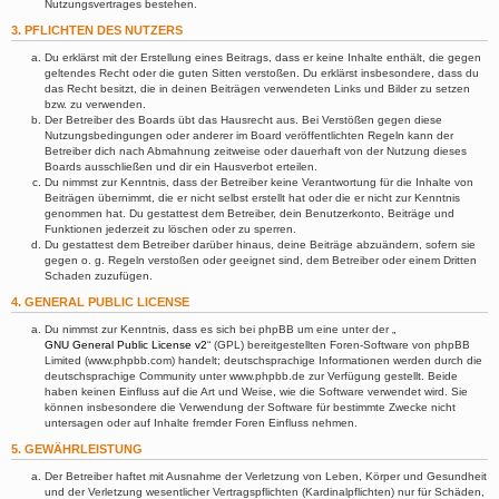
Nutzungsvertrages bestehen.
3. PFLICHTEN DES NUTZERS
Du erklärst mit der Erstellung eines Beitrags, dass er keine Inhalte enthält, die gegen
geltendes Recht oder die guten Sitten verstoßen. Du erklärst insbesondere, dass du
das Recht besitzt, die in deinen Beiträgen verwendeten Links und Bilder zu setzen
bzw. zu verwenden.
Der Betreiber des Boards übt das Hausrecht aus. Bei Verstößen gegen diese
Nutzungsbedingungen oder anderer im Board veröffentlichten Regeln kann der
Betreiber dich nach Abmahnung zeitweise oder dauerhaft von der Nutzung dieses
Boards ausschließen und dir ein Hausverbot erteilen.
Du nimmst zur Kenntnis, dass der Betreiber keine Verantwortung für die Inhalte von
Beiträgen übernimmt, die er nicht selbst erstellt hat oder die er nicht zur Kenntnis
genommen hat. Du gestattest dem Betreiber, dein Benutzerkonto, Beiträge und
Funktionen jederzeit zu löschen oder zu sperren.
Du gestattest dem Betreiber darüber hinaus, deine Beiträge abzuändern, sofern sie
gegen o. g. Regeln verstoßen oder geeignet sind, dem Betreiber oder einem Dritten
Schaden zuzufügen.
4. GENERAL PUBLIC LICENSE
Du nimmst zur Kenntnis, dass es sich bei phpBB um eine unter der „
GNU General Public License v2
“ (GPL) bereitgestellten Foren-Software von phpBB
Limited (www.phpbb.com) handelt; deutschsprachige Informationen werden durch die
deutschsprachige Community unter www.phpbb.de zur Verfügung gestellt. Beide
haben keinen Einfluss auf die Art und Weise, wie die Software verwendet wird. Sie
können insbesondere die Verwendung der Software für bestimmte Zwecke nicht
untersagen oder auf Inhalte fremder Foren Einfluss nehmen.
5. GEWÄHRLEISTUNG
Der Betreiber haftet mit Ausnahme der Verletzung von Leben, Körper und Gesundheit
und der Verletzung wesentlicher Vertragspflichten (Kardinalpflichten) nur für Schäden,