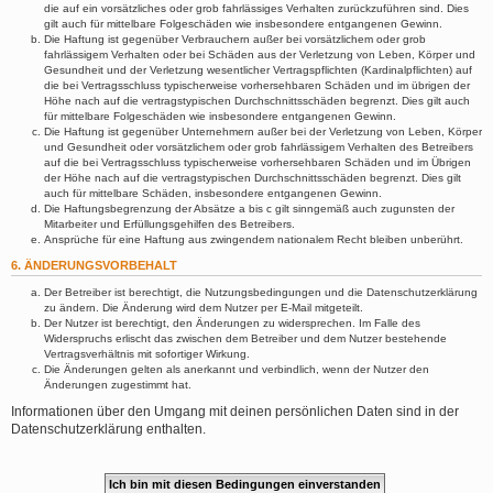
die auf ein vorsätzliches oder grob fahrlässiges Verhalten zurückzuführen sind. Dies
gilt auch für mittelbare Folgeschäden wie insbesondere entgangenen Gewinn.
Die Haftung ist gegenüber Verbrauchern außer bei vorsätzlichem oder grob
fahrlässigem Verhalten oder bei Schäden aus der Verletzung von Leben, Körper und
Gesundheit und der Verletzung wesentlicher Vertragspflichten (Kardinalpflichten) auf
die bei Vertragsschluss typischerweise vorhersehbaren Schäden und im übrigen der
Höhe nach auf die vertragstypischen Durchschnittsschäden begrenzt. Dies gilt auch
für mittelbare Folgeschäden wie insbesondere entgangenen Gewinn.
Die Haftung ist gegenüber Unternehmern außer bei der Verletzung von Leben, Körper
und Gesundheit oder vorsätzlichem oder grob fahrlässigem Verhalten des Betreibers
auf die bei Vertragsschluss typischerweise vorhersehbaren Schäden und im Übrigen
der Höhe nach auf die vertragstypischen Durchschnittsschäden begrenzt. Dies gilt
auch für mittelbare Schäden, insbesondere entgangenen Gewinn.
Die Haftungsbegrenzung der Absätze a bis c gilt sinngemäß auch zugunsten der
Mitarbeiter und Erfüllungsgehilfen des Betreibers.
Ansprüche für eine Haftung aus zwingendem nationalem Recht bleiben unberührt.
6. ÄNDERUNGSVORBEHALT
Der Betreiber ist berechtigt, die Nutzungsbedingungen und die Datenschutzerklärung
zu ändern. Die Änderung wird dem Nutzer per E-Mail mitgeteilt.
Der Nutzer ist berechtigt, den Änderungen zu widersprechen. Im Falle des
Widerspruchs erlischt das zwischen dem Betreiber und dem Nutzer bestehende
Vertragsverhältnis mit sofortiger Wirkung.
Die Änderungen gelten als anerkannt und verbindlich, wenn der Nutzer den
Änderungen zugestimmt hat.
Informationen über den Umgang mit deinen persönlichen Daten sind in der
Datenschutzerklärung enthalten.