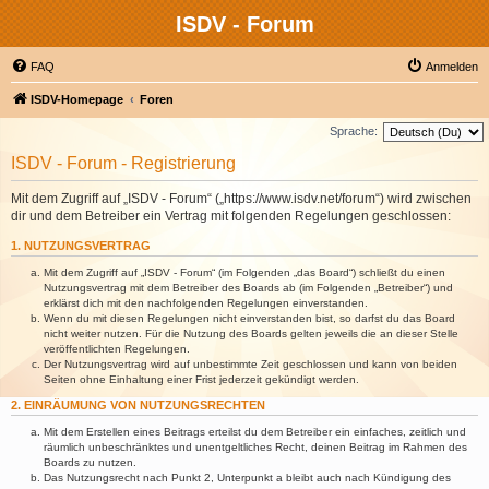
ISDV - Forum
FAQ
Anmelden
ISDV-Homepage
Foren
Sprache:
ISDV - Forum - Registrierung
Mit dem Zugriff auf „ISDV - Forum“ („https://www.isdv.net/forum“) wird zwischen
dir und dem Betreiber ein Vertrag mit folgenden Regelungen geschlossen:
1. NUTZUNGSVERTRAG
Mit dem Zugriff auf „ISDV - Forum“ (im Folgenden „das Board“) schließt du einen
Nutzungsvertrag mit dem Betreiber des Boards ab (im Folgenden „Betreiber“) und
erklärst dich mit den nachfolgenden Regelungen einverstanden.
Wenn du mit diesen Regelungen nicht einverstanden bist, so darfst du das Board
nicht weiter nutzen. Für die Nutzung des Boards gelten jeweils die an dieser Stelle
veröffentlichten Regelungen.
Der Nutzungsvertrag wird auf unbestimmte Zeit geschlossen und kann von beiden
Seiten ohne Einhaltung einer Frist jederzeit gekündigt werden.
2. EINRÄUMUNG VON NUTZUNGSRECHTEN
Mit dem Erstellen eines Beitrags erteilst du dem Betreiber ein einfaches, zeitlich und
räumlich unbeschränktes und unentgeltliches Recht, deinen Beitrag im Rahmen des
Boards zu nutzen.
Das Nutzungsrecht nach Punkt 2, Unterpunkt a bleibt auch nach Kündigung des