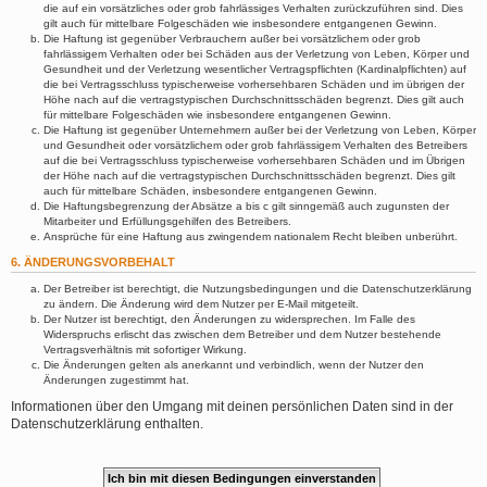
die auf ein vorsätzliches oder grob fahrlässiges Verhalten zurückzuführen sind. Dies
gilt auch für mittelbare Folgeschäden wie insbesondere entgangenen Gewinn.
Die Haftung ist gegenüber Verbrauchern außer bei vorsätzlichem oder grob
fahrlässigem Verhalten oder bei Schäden aus der Verletzung von Leben, Körper und
Gesundheit und der Verletzung wesentlicher Vertragspflichten (Kardinalpflichten) auf
die bei Vertragsschluss typischerweise vorhersehbaren Schäden und im übrigen der
Höhe nach auf die vertragstypischen Durchschnittsschäden begrenzt. Dies gilt auch
für mittelbare Folgeschäden wie insbesondere entgangenen Gewinn.
Die Haftung ist gegenüber Unternehmern außer bei der Verletzung von Leben, Körper
und Gesundheit oder vorsätzlichem oder grob fahrlässigem Verhalten des Betreibers
auf die bei Vertragsschluss typischerweise vorhersehbaren Schäden und im Übrigen
der Höhe nach auf die vertragstypischen Durchschnittsschäden begrenzt. Dies gilt
auch für mittelbare Schäden, insbesondere entgangenen Gewinn.
Die Haftungsbegrenzung der Absätze a bis c gilt sinngemäß auch zugunsten der
Mitarbeiter und Erfüllungsgehilfen des Betreibers.
Ansprüche für eine Haftung aus zwingendem nationalem Recht bleiben unberührt.
6. ÄNDERUNGSVORBEHALT
Der Betreiber ist berechtigt, die Nutzungsbedingungen und die Datenschutzerklärung
zu ändern. Die Änderung wird dem Nutzer per E-Mail mitgeteilt.
Der Nutzer ist berechtigt, den Änderungen zu widersprechen. Im Falle des
Widerspruchs erlischt das zwischen dem Betreiber und dem Nutzer bestehende
Vertragsverhältnis mit sofortiger Wirkung.
Die Änderungen gelten als anerkannt und verbindlich, wenn der Nutzer den
Änderungen zugestimmt hat.
Informationen über den Umgang mit deinen persönlichen Daten sind in der
Datenschutzerklärung enthalten.