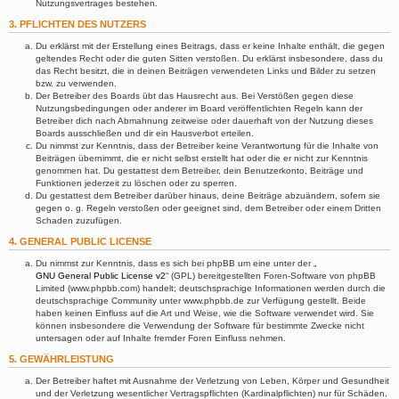
Nutzungsvertrages bestehen.
3. PFLICHTEN DES NUTZERS
Du erklärst mit der Erstellung eines Beitrags, dass er keine Inhalte enthält, die gegen
geltendes Recht oder die guten Sitten verstoßen. Du erklärst insbesondere, dass du
das Recht besitzt, die in deinen Beiträgen verwendeten Links und Bilder zu setzen
bzw. zu verwenden.
Der Betreiber des Boards übt das Hausrecht aus. Bei Verstößen gegen diese
Nutzungsbedingungen oder anderer im Board veröffentlichten Regeln kann der
Betreiber dich nach Abmahnung zeitweise oder dauerhaft von der Nutzung dieses
Boards ausschließen und dir ein Hausverbot erteilen.
Du nimmst zur Kenntnis, dass der Betreiber keine Verantwortung für die Inhalte von
Beiträgen übernimmt, die er nicht selbst erstellt hat oder die er nicht zur Kenntnis
genommen hat. Du gestattest dem Betreiber, dein Benutzerkonto, Beiträge und
Funktionen jederzeit zu löschen oder zu sperren.
Du gestattest dem Betreiber darüber hinaus, deine Beiträge abzuändern, sofern sie
gegen o. g. Regeln verstoßen oder geeignet sind, dem Betreiber oder einem Dritten
Schaden zuzufügen.
4. GENERAL PUBLIC LICENSE
Du nimmst zur Kenntnis, dass es sich bei phpBB um eine unter der „
GNU General Public License v2
“ (GPL) bereitgestellten Foren-Software von phpBB
Limited (www.phpbb.com) handelt; deutschsprachige Informationen werden durch die
deutschsprachige Community unter www.phpbb.de zur Verfügung gestellt. Beide
haben keinen Einfluss auf die Art und Weise, wie die Software verwendet wird. Sie
können insbesondere die Verwendung der Software für bestimmte Zwecke nicht
untersagen oder auf Inhalte fremder Foren Einfluss nehmen.
5. GEWÄHRLEISTUNG
Der Betreiber haftet mit Ausnahme der Verletzung von Leben, Körper und Gesundheit
und der Verletzung wesentlicher Vertragspflichten (Kardinalpflichten) nur für Schäden,