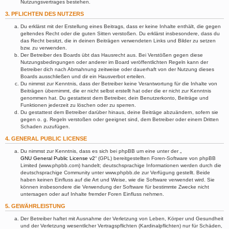
Nutzungsvertrages bestehen.
3. PFLICHTEN DES NUTZERS
Du erklärst mit der Erstellung eines Beitrags, dass er keine Inhalte enthält, die gegen
geltendes Recht oder die guten Sitten verstoßen. Du erklärst insbesondere, dass du
das Recht besitzt, die in deinen Beiträgen verwendeten Links und Bilder zu setzen
bzw. zu verwenden.
Der Betreiber des Boards übt das Hausrecht aus. Bei Verstößen gegen diese
Nutzungsbedingungen oder anderer im Board veröffentlichten Regeln kann der
Betreiber dich nach Abmahnung zeitweise oder dauerhaft von der Nutzung dieses
Boards ausschließen und dir ein Hausverbot erteilen.
Du nimmst zur Kenntnis, dass der Betreiber keine Verantwortung für die Inhalte von
Beiträgen übernimmt, die er nicht selbst erstellt hat oder die er nicht zur Kenntnis
genommen hat. Du gestattest dem Betreiber, dein Benutzerkonto, Beiträge und
Funktionen jederzeit zu löschen oder zu sperren.
Du gestattest dem Betreiber darüber hinaus, deine Beiträge abzuändern, sofern sie
gegen o. g. Regeln verstoßen oder geeignet sind, dem Betreiber oder einem Dritten
Schaden zuzufügen.
4. GENERAL PUBLIC LICENSE
Du nimmst zur Kenntnis, dass es sich bei phpBB um eine unter der „
GNU General Public License v2
“ (GPL) bereitgestellten Foren-Software von phpBB
Limited (www.phpbb.com) handelt; deutschsprachige Informationen werden durch die
deutschsprachige Community unter www.phpbb.de zur Verfügung gestellt. Beide
haben keinen Einfluss auf die Art und Weise, wie die Software verwendet wird. Sie
können insbesondere die Verwendung der Software für bestimmte Zwecke nicht
untersagen oder auf Inhalte fremder Foren Einfluss nehmen.
5. GEWÄHRLEISTUNG
Der Betreiber haftet mit Ausnahme der Verletzung von Leben, Körper und Gesundheit
und der Verletzung wesentlicher Vertragspflichten (Kardinalpflichten) nur für Schäden,