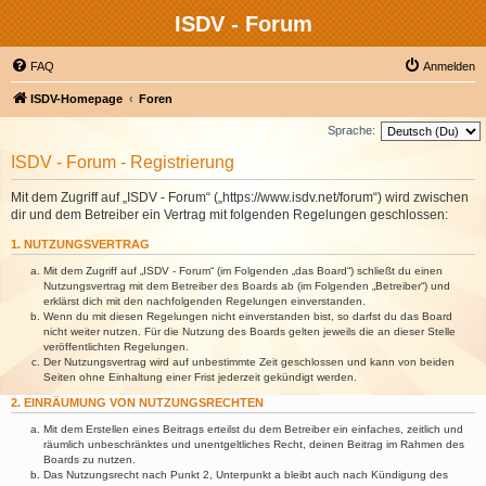
ISDV - Forum
FAQ
Anmelden
ISDV-Homepage
Foren
Sprache:
ISDV - Forum - Registrierung
Mit dem Zugriff auf „ISDV - Forum“ („https://www.isdv.net/forum“) wird zwischen
dir und dem Betreiber ein Vertrag mit folgenden Regelungen geschlossen:
1. NUTZUNGSVERTRAG
Mit dem Zugriff auf „ISDV - Forum“ (im Folgenden „das Board“) schließt du einen
Nutzungsvertrag mit dem Betreiber des Boards ab (im Folgenden „Betreiber“) und
erklärst dich mit den nachfolgenden Regelungen einverstanden.
Wenn du mit diesen Regelungen nicht einverstanden bist, so darfst du das Board
nicht weiter nutzen. Für die Nutzung des Boards gelten jeweils die an dieser Stelle
veröffentlichten Regelungen.
Der Nutzungsvertrag wird auf unbestimmte Zeit geschlossen und kann von beiden
Seiten ohne Einhaltung einer Frist jederzeit gekündigt werden.
2. EINRÄUMUNG VON NUTZUNGSRECHTEN
Mit dem Erstellen eines Beitrags erteilst du dem Betreiber ein einfaches, zeitlich und
räumlich unbeschränktes und unentgeltliches Recht, deinen Beitrag im Rahmen des
Boards zu nutzen.
Das Nutzungsrecht nach Punkt 2, Unterpunkt a bleibt auch nach Kündigung des