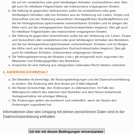
die auf ein vorsätzliches oder grob fahrlässiges Verhalten zurückzuführen sind. Dies
gilt auch für mittelbare Folgeschäden wie insbesondere entgangenen Gewinn.
Die Haftung ist gegenüber Verbrauchern außer bei vorsätzlichem oder grob
fahrlässigem Verhalten oder bei Schäden aus der Verletzung von Leben, Körper und
Gesundheit und der Verletzung wesentlicher Vertragspflichten (Kardinalpflichten) auf
die bei Vertragsschluss typischerweise vorhersehbaren Schäden und im übrigen der
Höhe nach auf die vertragstypischen Durchschnittsschäden begrenzt. Dies gilt auch
für mittelbare Folgeschäden wie insbesondere entgangenen Gewinn.
Die Haftung ist gegenüber Unternehmern außer bei der Verletzung von Leben, Körper
und Gesundheit oder vorsätzlichem oder grob fahrlässigem Verhalten des Betreibers
auf die bei Vertragsschluss typischerweise vorhersehbaren Schäden und im Übrigen
der Höhe nach auf die vertragstypischen Durchschnittsschäden begrenzt. Dies gilt
auch für mittelbare Schäden, insbesondere entgangenen Gewinn.
Die Haftungsbegrenzung der Absätze a bis c gilt sinngemäß auch zugunsten der
Mitarbeiter und Erfüllungsgehilfen des Betreibers.
Ansprüche für eine Haftung aus zwingendem nationalem Recht bleiben unberührt.
6. ÄNDERUNGSVORBEHALT
Der Betreiber ist berechtigt, die Nutzungsbedingungen und die Datenschutzerklärung
zu ändern. Die Änderung wird dem Nutzer per E-Mail mitgeteilt.
Der Nutzer ist berechtigt, den Änderungen zu widersprechen. Im Falle des
Widerspruchs erlischt das zwischen dem Betreiber und dem Nutzer bestehende
Vertragsverhältnis mit sofortiger Wirkung.
Die Änderungen gelten als anerkannt und verbindlich, wenn der Nutzer den
Änderungen zugestimmt hat.
Informationen über den Umgang mit deinen persönlichen Daten sind in der
Datenschutzerklärung enthalten.