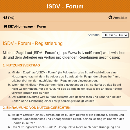
ISDV - Forum
FAQ
Anmelden
ISDV-Homepage
Foren
Sprache:
ISDV - Forum - Registrierung
Mit dem Zugriff auf „ISDV - Forum“ („https://www.isdv.net/forum“) wird zwischen
dir und dem Betreiber ein Vertrag mit folgenden Regelungen geschlossen:
1. NUTZUNGSVERTRAG
Mit dem Zugriff auf „ISDV - Forum“ (im Folgenden „das Board“) schließt du einen
Nutzungsvertrag mit dem Betreiber des Boards ab (im Folgenden „Betreiber“) und
erklärst dich mit den nachfolgenden Regelungen einverstanden.
Wenn du mit diesen Regelungen nicht einverstanden bist, so darfst du das Board
nicht weiter nutzen. Für die Nutzung des Boards gelten jeweils die an dieser Stelle
veröffentlichten Regelungen.
Der Nutzungsvertrag wird auf unbestimmte Zeit geschlossen und kann von beiden
Seiten ohne Einhaltung einer Frist jederzeit gekündigt werden.
2. EINRÄUMUNG VON NUTZUNGSRECHTEN
Mit dem Erstellen eines Beitrags erteilst du dem Betreiber ein einfaches, zeitlich und
räumlich unbeschränktes und unentgeltliches Recht, deinen Beitrag im Rahmen des
Boards zu nutzen.
Das Nutzungsrecht nach Punkt 2, Unterpunkt a bleibt auch nach Kündigung des