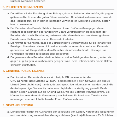
Nutzungsvertrages bestehen.
3. PFLICHTEN DES NUTZERS
Du erklärst mit der Erstellung eines Beitrags, dass er keine Inhalte enthält, die gegen
geltendes Recht oder die guten Sitten verstoßen. Du erklärst insbesondere, dass du
das Recht besitzt, die in deinen Beiträgen verwendeten Links und Bilder zu setzen
bzw. zu verwenden.
Der Betreiber des Boards übt das Hausrecht aus. Bei Verstößen gegen diese
Nutzungsbedingungen oder anderer im Board veröffentlichten Regeln kann der
Betreiber dich nach Abmahnung zeitweise oder dauerhaft von der Nutzung dieses
Boards ausschließen und dir ein Hausverbot erteilen.
Du nimmst zur Kenntnis, dass der Betreiber keine Verantwortung für die Inhalte von
Beiträgen übernimmt, die er nicht selbst erstellt hat oder die er nicht zur Kenntnis
genommen hat. Du gestattest dem Betreiber, dein Benutzerkonto, Beiträge und
Funktionen jederzeit zu löschen oder zu sperren.
Du gestattest dem Betreiber darüber hinaus, deine Beiträge abzuändern, sofern sie
gegen o. g. Regeln verstoßen oder geeignet sind, dem Betreiber oder einem Dritten
Schaden zuzufügen.
4. GENERAL PUBLIC LICENSE
Du nimmst zur Kenntnis, dass es sich bei phpBB um eine unter der „
GNU General Public License v2
“ (GPL) bereitgestellten Foren-Software von phpBB
Limited (www.phpbb.com) handelt; deutschsprachige Informationen werden durch die
deutschsprachige Community unter www.phpbb.de zur Verfügung gestellt. Beide
haben keinen Einfluss auf die Art und Weise, wie die Software verwendet wird. Sie
können insbesondere die Verwendung der Software für bestimmte Zwecke nicht
untersagen oder auf Inhalte fremder Foren Einfluss nehmen.
5. GEWÄHRLEISTUNG
Der Betreiber haftet mit Ausnahme der Verletzung von Leben, Körper und Gesundheit
und der Verletzung wesentlicher Vertragspflichten (Kardinalpflichten) nur für Schäden,