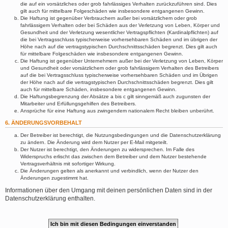
die auf ein vorsätzliches oder grob fahrlässiges Verhalten zurückzuführen sind. Dies
gilt auch für mittelbare Folgeschäden wie insbesondere entgangenen Gewinn.
Die Haftung ist gegenüber Verbrauchern außer bei vorsätzlichem oder grob
fahrlässigem Verhalten oder bei Schäden aus der Verletzung von Leben, Körper und
Gesundheit und der Verletzung wesentlicher Vertragspflichten (Kardinalpflichten) auf
die bei Vertragsschluss typischerweise vorhersehbaren Schäden und im übrigen der
Höhe nach auf die vertragstypischen Durchschnittsschäden begrenzt. Dies gilt auch
für mittelbare Folgeschäden wie insbesondere entgangenen Gewinn.
Die Haftung ist gegenüber Unternehmern außer bei der Verletzung von Leben, Körper
und Gesundheit oder vorsätzlichem oder grob fahrlässigem Verhalten des Betreibers
auf die bei Vertragsschluss typischerweise vorhersehbaren Schäden und im Übrigen
der Höhe nach auf die vertragstypischen Durchschnittsschäden begrenzt. Dies gilt
auch für mittelbare Schäden, insbesondere entgangenen Gewinn.
Die Haftungsbegrenzung der Absätze a bis c gilt sinngemäß auch zugunsten der
Mitarbeiter und Erfüllungsgehilfen des Betreibers.
Ansprüche für eine Haftung aus zwingendem nationalem Recht bleiben unberührt.
6. ÄNDERUNGSVORBEHALT
Der Betreiber ist berechtigt, die Nutzungsbedingungen und die Datenschutzerklärung
zu ändern. Die Änderung wird dem Nutzer per E-Mail mitgeteilt.
Der Nutzer ist berechtigt, den Änderungen zu widersprechen. Im Falle des
Widerspruchs erlischt das zwischen dem Betreiber und dem Nutzer bestehende
Vertragsverhältnis mit sofortiger Wirkung.
Die Änderungen gelten als anerkannt und verbindlich, wenn der Nutzer den
Änderungen zugestimmt hat.
Informationen über den Umgang mit deinen persönlichen Daten sind in der
Datenschutzerklärung enthalten.