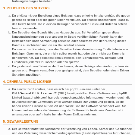
Nutzungsvertrages bestehen.
3. PFLICHTEN DES NUTZERS
Du erklärst mit der Erstellung eines Beitrags, dass er keine Inhalte enthält, die gegen
geltendes Recht oder die guten Sitten verstoßen. Du erklärst insbesondere, dass du
das Recht besitzt, die in deinen Beiträgen verwendeten Links und Bilder zu setzen
bzw. zu verwenden.
Der Betreiber des Boards übt das Hausrecht aus. Bei Verstößen gegen diese
Nutzungsbedingungen oder anderer im Board veröffentlichten Regeln kann der
Betreiber dich nach Abmahnung zeitweise oder dauerhaft von der Nutzung dieses
Boards ausschließen und dir ein Hausverbot erteilen.
Du nimmst zur Kenntnis, dass der Betreiber keine Verantwortung für die Inhalte von
Beiträgen übernimmt, die er nicht selbst erstellt hat oder die er nicht zur Kenntnis
genommen hat. Du gestattest dem Betreiber, dein Benutzerkonto, Beiträge und
Funktionen jederzeit zu löschen oder zu sperren.
Du gestattest dem Betreiber darüber hinaus, deine Beiträge abzuändern, sofern sie
gegen o. g. Regeln verstoßen oder geeignet sind, dem Betreiber oder einem Dritten
Schaden zuzufügen.
4. GENERAL PUBLIC LICENSE
Du nimmst zur Kenntnis, dass es sich bei phpBB um eine unter der „
GNU General Public License v2
“ (GPL) bereitgestellten Foren-Software von phpBB
Limited (www.phpbb.com) handelt; deutschsprachige Informationen werden durch die
deutschsprachige Community unter www.phpbb.de zur Verfügung gestellt. Beide
haben keinen Einfluss auf die Art und Weise, wie die Software verwendet wird. Sie
können insbesondere die Verwendung der Software für bestimmte Zwecke nicht
untersagen oder auf Inhalte fremder Foren Einfluss nehmen.
5. GEWÄHRLEISTUNG
Der Betreiber haftet mit Ausnahme der Verletzung von Leben, Körper und Gesundheit
und der Verletzung wesentlicher Vertragspflichten (Kardinalpflichten) nur für Schäden,