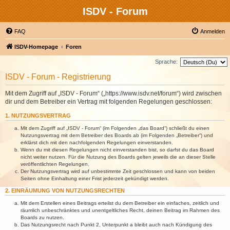
ISDV - Forum
FAQ
Anmelden
ISDV-Homepage
Foren
Sprache:
ISDV - Forum - Registrierung
Mit dem Zugriff auf „ISDV - Forum“ („https://www.isdv.net/forum“) wird zwischen
dir und dem Betreiber ein Vertrag mit folgenden Regelungen geschlossen:
1. NUTZUNGSVERTRAG
Mit dem Zugriff auf „ISDV - Forum“ (im Folgenden „das Board“) schließt du einen
Nutzungsvertrag mit dem Betreiber des Boards ab (im Folgenden „Betreiber“) und
erklärst dich mit den nachfolgenden Regelungen einverstanden.
Wenn du mit diesen Regelungen nicht einverstanden bist, so darfst du das Board
nicht weiter nutzen. Für die Nutzung des Boards gelten jeweils die an dieser Stelle
veröffentlichten Regelungen.
Der Nutzungsvertrag wird auf unbestimmte Zeit geschlossen und kann von beiden
Seiten ohne Einhaltung einer Frist jederzeit gekündigt werden.
2. EINRÄUMUNG VON NUTZUNGSRECHTEN
Mit dem Erstellen eines Beitrags erteilst du dem Betreiber ein einfaches, zeitlich und
räumlich unbeschränktes und unentgeltliches Recht, deinen Beitrag im Rahmen des
Boards zu nutzen.
Das Nutzungsrecht nach Punkt 2, Unterpunkt a bleibt auch nach Kündigung des