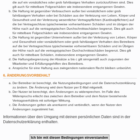
die auf ein vorsätzliches oder grob fahrlässiges Verhalten zurückzuführen sind. Dies
gilt auch für mittelbare Folgeschäden wie insbesondere entgangenen Gewinn.
Die Haftung ist gegenüber Verbrauchern außer bei vorsätzlichem oder grob
fahrlässigem Verhalten oder bei Schäden aus der Verletzung von Leben, Körper und
Gesundheit und der Verletzung wesentlicher Vertragspflichten (Kardinalpflichten) auf
die bei Vertragsschluss typischerweise vorhersehbaren Schäden und im übrigen der
Höhe nach auf die vertragstypischen Durchschnittsschäden begrenzt. Dies gilt auch
für mittelbare Folgeschäden wie insbesondere entgangenen Gewinn.
Die Haftung ist gegenüber Unternehmern außer bei der Verletzung von Leben, Körper
und Gesundheit oder vorsätzlichem oder grob fahrlässigem Verhalten des Betreibers
auf die bei Vertragsschluss typischerweise vorhersehbaren Schäden und im Übrigen
der Höhe nach auf die vertragstypischen Durchschnittsschäden begrenzt. Dies gilt
auch für mittelbare Schäden, insbesondere entgangenen Gewinn.
Die Haftungsbegrenzung der Absätze a bis c gilt sinngemäß auch zugunsten der
Mitarbeiter und Erfüllungsgehilfen des Betreibers.
Ansprüche für eine Haftung aus zwingendem nationalem Recht bleiben unberührt.
6. ÄNDERUNGSVORBEHALT
Der Betreiber ist berechtigt, die Nutzungsbedingungen und die Datenschutzerklärung
zu ändern. Die Änderung wird dem Nutzer per E-Mail mitgeteilt.
Der Nutzer ist berechtigt, den Änderungen zu widersprechen. Im Falle des
Widerspruchs erlischt das zwischen dem Betreiber und dem Nutzer bestehende
Vertragsverhältnis mit sofortiger Wirkung.
Die Änderungen gelten als anerkannt und verbindlich, wenn der Nutzer den
Änderungen zugestimmt hat.
Informationen über den Umgang mit deinen persönlichen Daten sind in der
Datenschutzerklärung enthalten.