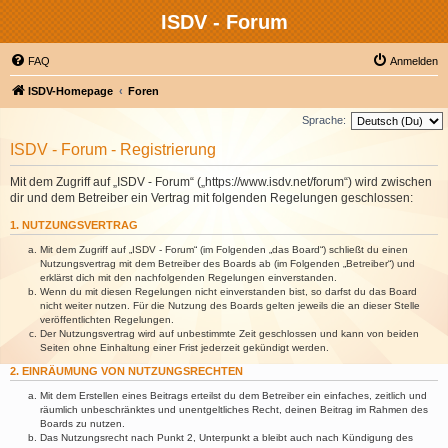
ISDV - Forum
FAQ
Anmelden
ISDV-Homepage
Foren
Sprache:
ISDV - Forum - Registrierung
Mit dem Zugriff auf „ISDV - Forum“ („https://www.isdv.net/forum“) wird zwischen
dir und dem Betreiber ein Vertrag mit folgenden Regelungen geschlossen:
1. NUTZUNGSVERTRAG
Mit dem Zugriff auf „ISDV - Forum“ (im Folgenden „das Board“) schließt du einen
Nutzungsvertrag mit dem Betreiber des Boards ab (im Folgenden „Betreiber“) und
erklärst dich mit den nachfolgenden Regelungen einverstanden.
Wenn du mit diesen Regelungen nicht einverstanden bist, so darfst du das Board
nicht weiter nutzen. Für die Nutzung des Boards gelten jeweils die an dieser Stelle
veröffentlichten Regelungen.
Der Nutzungsvertrag wird auf unbestimmte Zeit geschlossen und kann von beiden
Seiten ohne Einhaltung einer Frist jederzeit gekündigt werden.
2. EINRÄUMUNG VON NUTZUNGSRECHTEN
Mit dem Erstellen eines Beitrags erteilst du dem Betreiber ein einfaches, zeitlich und
räumlich unbeschränktes und unentgeltliches Recht, deinen Beitrag im Rahmen des
Boards zu nutzen.
Das Nutzungsrecht nach Punkt 2, Unterpunkt a bleibt auch nach Kündigung des