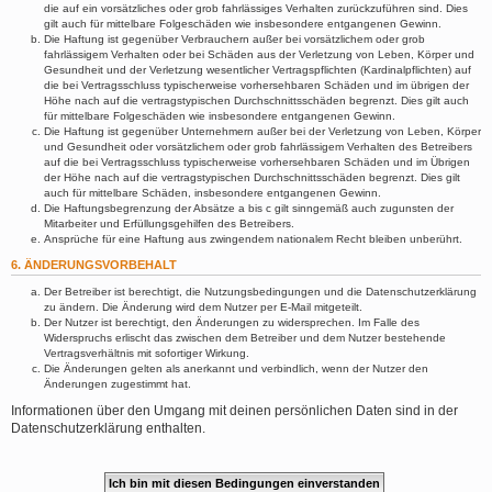
die auf ein vorsätzliches oder grob fahrlässiges Verhalten zurückzuführen sind. Dies
gilt auch für mittelbare Folgeschäden wie insbesondere entgangenen Gewinn.
Die Haftung ist gegenüber Verbrauchern außer bei vorsätzlichem oder grob
fahrlässigem Verhalten oder bei Schäden aus der Verletzung von Leben, Körper und
Gesundheit und der Verletzung wesentlicher Vertragspflichten (Kardinalpflichten) auf
die bei Vertragsschluss typischerweise vorhersehbaren Schäden und im übrigen der
Höhe nach auf die vertragstypischen Durchschnittsschäden begrenzt. Dies gilt auch
für mittelbare Folgeschäden wie insbesondere entgangenen Gewinn.
Die Haftung ist gegenüber Unternehmern außer bei der Verletzung von Leben, Körper
und Gesundheit oder vorsätzlichem oder grob fahrlässigem Verhalten des Betreibers
auf die bei Vertragsschluss typischerweise vorhersehbaren Schäden und im Übrigen
der Höhe nach auf die vertragstypischen Durchschnittsschäden begrenzt. Dies gilt
auch für mittelbare Schäden, insbesondere entgangenen Gewinn.
Die Haftungsbegrenzung der Absätze a bis c gilt sinngemäß auch zugunsten der
Mitarbeiter und Erfüllungsgehilfen des Betreibers.
Ansprüche für eine Haftung aus zwingendem nationalem Recht bleiben unberührt.
6. ÄNDERUNGSVORBEHALT
Der Betreiber ist berechtigt, die Nutzungsbedingungen und die Datenschutzerklärung
zu ändern. Die Änderung wird dem Nutzer per E-Mail mitgeteilt.
Der Nutzer ist berechtigt, den Änderungen zu widersprechen. Im Falle des
Widerspruchs erlischt das zwischen dem Betreiber und dem Nutzer bestehende
Vertragsverhältnis mit sofortiger Wirkung.
Die Änderungen gelten als anerkannt und verbindlich, wenn der Nutzer den
Änderungen zugestimmt hat.
Informationen über den Umgang mit deinen persönlichen Daten sind in der
Datenschutzerklärung enthalten.