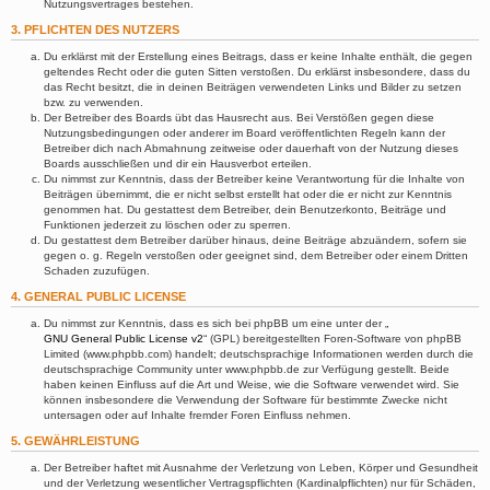
Nutzungsvertrages bestehen.
3. PFLICHTEN DES NUTZERS
Du erklärst mit der Erstellung eines Beitrags, dass er keine Inhalte enthält, die gegen
geltendes Recht oder die guten Sitten verstoßen. Du erklärst insbesondere, dass du
das Recht besitzt, die in deinen Beiträgen verwendeten Links und Bilder zu setzen
bzw. zu verwenden.
Der Betreiber des Boards übt das Hausrecht aus. Bei Verstößen gegen diese
Nutzungsbedingungen oder anderer im Board veröffentlichten Regeln kann der
Betreiber dich nach Abmahnung zeitweise oder dauerhaft von der Nutzung dieses
Boards ausschließen und dir ein Hausverbot erteilen.
Du nimmst zur Kenntnis, dass der Betreiber keine Verantwortung für die Inhalte von
Beiträgen übernimmt, die er nicht selbst erstellt hat oder die er nicht zur Kenntnis
genommen hat. Du gestattest dem Betreiber, dein Benutzerkonto, Beiträge und
Funktionen jederzeit zu löschen oder zu sperren.
Du gestattest dem Betreiber darüber hinaus, deine Beiträge abzuändern, sofern sie
gegen o. g. Regeln verstoßen oder geeignet sind, dem Betreiber oder einem Dritten
Schaden zuzufügen.
4. GENERAL PUBLIC LICENSE
Du nimmst zur Kenntnis, dass es sich bei phpBB um eine unter der „
GNU General Public License v2
“ (GPL) bereitgestellten Foren-Software von phpBB
Limited (www.phpbb.com) handelt; deutschsprachige Informationen werden durch die
deutschsprachige Community unter www.phpbb.de zur Verfügung gestellt. Beide
haben keinen Einfluss auf die Art und Weise, wie die Software verwendet wird. Sie
können insbesondere die Verwendung der Software für bestimmte Zwecke nicht
untersagen oder auf Inhalte fremder Foren Einfluss nehmen.
5. GEWÄHRLEISTUNG
Der Betreiber haftet mit Ausnahme der Verletzung von Leben, Körper und Gesundheit
und der Verletzung wesentlicher Vertragspflichten (Kardinalpflichten) nur für Schäden,