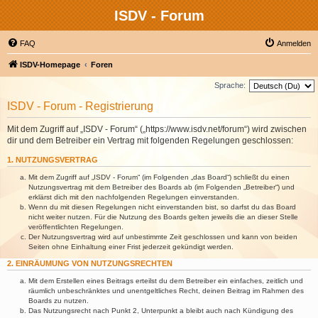
ISDV - Forum
FAQ
Anmelden
ISDV-Homepage
Foren
Sprache:
ISDV - Forum - Registrierung
Mit dem Zugriff auf „ISDV - Forum“ („https://www.isdv.net/forum“) wird zwischen
dir und dem Betreiber ein Vertrag mit folgenden Regelungen geschlossen:
1. NUTZUNGSVERTRAG
Mit dem Zugriff auf „ISDV - Forum“ (im Folgenden „das Board“) schließt du einen
Nutzungsvertrag mit dem Betreiber des Boards ab (im Folgenden „Betreiber“) und
erklärst dich mit den nachfolgenden Regelungen einverstanden.
Wenn du mit diesen Regelungen nicht einverstanden bist, so darfst du das Board
nicht weiter nutzen. Für die Nutzung des Boards gelten jeweils die an dieser Stelle
veröffentlichten Regelungen.
Der Nutzungsvertrag wird auf unbestimmte Zeit geschlossen und kann von beiden
Seiten ohne Einhaltung einer Frist jederzeit gekündigt werden.
2. EINRÄUMUNG VON NUTZUNGSRECHTEN
Mit dem Erstellen eines Beitrags erteilst du dem Betreiber ein einfaches, zeitlich und
räumlich unbeschränktes und unentgeltliches Recht, deinen Beitrag im Rahmen des
Boards zu nutzen.
Das Nutzungsrecht nach Punkt 2, Unterpunkt a bleibt auch nach Kündigung des