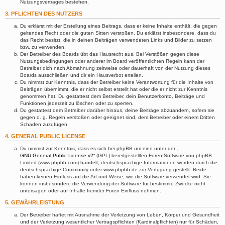
Nutzungsvertrages bestehen.
3. PFLICHTEN DES NUTZERS
Du erklärst mit der Erstellung eines Beitrags, dass er keine Inhalte enthält, die gegen
geltendes Recht oder die guten Sitten verstoßen. Du erklärst insbesondere, dass du
das Recht besitzt, die in deinen Beiträgen verwendeten Links und Bilder zu setzen
bzw. zu verwenden.
Der Betreiber des Boards übt das Hausrecht aus. Bei Verstößen gegen diese
Nutzungsbedingungen oder anderer im Board veröffentlichten Regeln kann der
Betreiber dich nach Abmahnung zeitweise oder dauerhaft von der Nutzung dieses
Boards ausschließen und dir ein Hausverbot erteilen.
Du nimmst zur Kenntnis, dass der Betreiber keine Verantwortung für die Inhalte von
Beiträgen übernimmt, die er nicht selbst erstellt hat oder die er nicht zur Kenntnis
genommen hat. Du gestattest dem Betreiber, dein Benutzerkonto, Beiträge und
Funktionen jederzeit zu löschen oder zu sperren.
Du gestattest dem Betreiber darüber hinaus, deine Beiträge abzuändern, sofern sie
gegen o. g. Regeln verstoßen oder geeignet sind, dem Betreiber oder einem Dritten
Schaden zuzufügen.
4. GENERAL PUBLIC LICENSE
Du nimmst zur Kenntnis, dass es sich bei phpBB um eine unter der „
GNU General Public License v2
“ (GPL) bereitgestellten Foren-Software von phpBB
Limited (www.phpbb.com) handelt; deutschsprachige Informationen werden durch die
deutschsprachige Community unter www.phpbb.de zur Verfügung gestellt. Beide
haben keinen Einfluss auf die Art und Weise, wie die Software verwendet wird. Sie
können insbesondere die Verwendung der Software für bestimmte Zwecke nicht
untersagen oder auf Inhalte fremder Foren Einfluss nehmen.
5. GEWÄHRLEISTUNG
Der Betreiber haftet mit Ausnahme der Verletzung von Leben, Körper und Gesundheit
und der Verletzung wesentlicher Vertragspflichten (Kardinalpflichten) nur für Schäden,