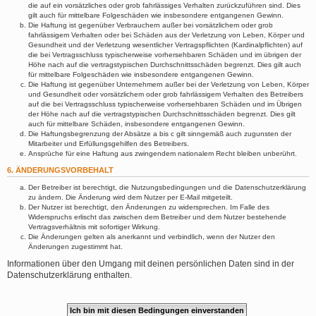
die auf ein vorsätzliches oder grob fahrlässiges Verhalten zurückzuführen sind. Dies
gilt auch für mittelbare Folgeschäden wie insbesondere entgangenen Gewinn.
Die Haftung ist gegenüber Verbrauchern außer bei vorsätzlichem oder grob
fahrlässigem Verhalten oder bei Schäden aus der Verletzung von Leben, Körper und
Gesundheit und der Verletzung wesentlicher Vertragspflichten (Kardinalpflichten) auf
die bei Vertragsschluss typischerweise vorhersehbaren Schäden und im übrigen der
Höhe nach auf die vertragstypischen Durchschnittsschäden begrenzt. Dies gilt auch
für mittelbare Folgeschäden wie insbesondere entgangenen Gewinn.
Die Haftung ist gegenüber Unternehmern außer bei der Verletzung von Leben, Körper
und Gesundheit oder vorsätzlichem oder grob fahrlässigem Verhalten des Betreibers
auf die bei Vertragsschluss typischerweise vorhersehbaren Schäden und im Übrigen
der Höhe nach auf die vertragstypischen Durchschnittsschäden begrenzt. Dies gilt
auch für mittelbare Schäden, insbesondere entgangenen Gewinn.
Die Haftungsbegrenzung der Absätze a bis c gilt sinngemäß auch zugunsten der
Mitarbeiter und Erfüllungsgehilfen des Betreibers.
Ansprüche für eine Haftung aus zwingendem nationalem Recht bleiben unberührt.
6. ÄNDERUNGSVORBEHALT
Der Betreiber ist berechtigt, die Nutzungsbedingungen und die Datenschutzerklärung
zu ändern. Die Änderung wird dem Nutzer per E-Mail mitgeteilt.
Der Nutzer ist berechtigt, den Änderungen zu widersprechen. Im Falle des
Widerspruchs erlischt das zwischen dem Betreiber und dem Nutzer bestehende
Vertragsverhältnis mit sofortiger Wirkung.
Die Änderungen gelten als anerkannt und verbindlich, wenn der Nutzer den
Änderungen zugestimmt hat.
Informationen über den Umgang mit deinen persönlichen Daten sind in der
Datenschutzerklärung enthalten.