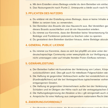
Mit dem Erstellen eines Beitrags erteilst du dem Betreiber ein ein
Das Nutzungsrecht nach Punkt 2, Unterpunkt a bleibt auch nach 
3. PFLICHTEN DES NUTZERS
Du erklärst mit der Erstellung eines Beitrags, dass er keine Inhalt
Bilder zu setzen bzw. zu verwenden.
Der Betreiber des Boards übt das Hausrecht aus. Bei Verstößen g
dieses Boards ausschließen und dir ein Hausverbot erteilen.
Du nimmst zur Kenntnis, dass der Betreiber keine Verantwortung für 
Beiträge und Funktionen jederzeit zu löschen oder zu sperren.
Du gestattest dem Betreiber darüber hinaus, deine Beiträge abzuä
4. GENERAL PUBLIC LICENSE
Du nimmst zur Kenntnis, dass es sich bei phpBB um eine unter der 
deutschsprachige Community unter www.phpbb.de zur Verfügung gest
nicht untersagen oder auf Inhalte fremder Foren Einfluss nehmen.
5. GEWÄHRLEISTUNG
Der Betreiber haftet mit Ausnahme der Verletzung von Leben, Körper
zurückzuführen sind. Dies gilt auch für mittelbare Folgeschäden 
Die Haftung ist gegenüber Verbrauchern außer bei vorsätzlichem o
(Kardinalpflichten) auf die bei Vertragsschluss typischerweise vo
entgangenen Gewinn.
Die Haftung ist gegenüber Unternehmern außer bei der Verletzung 
Schäden und im Übrigen der Höhe nach auf die vertragstypischen 
Die Haftungsbegrenzung der Absätze a bis c gilt sinngemäß auch zu
Ansprüche für eine Haftung aus zwingendem nationalem Recht blei
6. ÄNDERUNGSVORBEHALT
Der Betreiber ist berechtigt, die Nutzungsbedingungen und die Dat