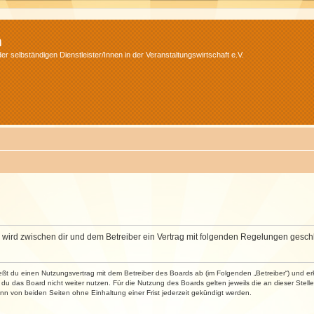
m
r selbständigen Dienstleister/Innen in der Veranstaltungswirtschaft e.V.
m“) wird zwischen dir und dem Betreiber ein Vertrag mit folgenden Regelungen gesch
ließt du einen Nutzungsvertrag mit dem Betreiber des Boards ab (im Folgenden „Betreiber“) und 
du das Board nicht weiter nutzen. Für die Nutzung des Boards gelten jeweils die an dieser Stell
n von beiden Seiten ohne Einhaltung einer Frist jederzeit gekündigt werden.