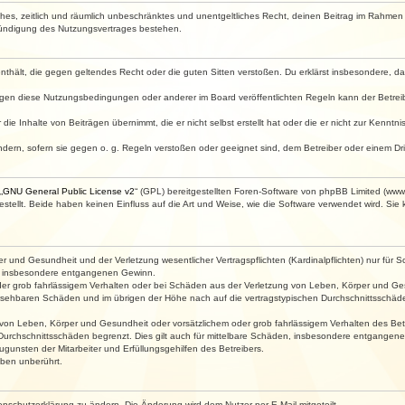
faches, zeitlich und räumlich unbeschränktes und unentgeltliches Recht, deinen Beitrag im Rahme
Kündigung des Nutzungsvertrages bestehen.
e enthält, die gegen geltendes Recht oder die guten Sitten verstoßen. Du erklärst insbesondere, 
egen diese Nutzungsbedingungen oder anderer im Board veröffentlichten Regeln kann der Betre
die Inhalte von Beiträgen übernimmt, die er nicht selbst erstellt hat oder die er nicht zur Kenn
ndern, sofern sie gegen o. g. Regeln verstoßen oder geeignet sind, dem Betreiber oder einem D
„
GNU General Public License v2
“ (GPL) bereitgestellten Foren-Software von phpBB Limited (ww
ellt. Beide haben keinen Einfluss auf die Art und Weise, wie die Software verwendet wird. Si
 und Gesundheit und der Verletzung wesentlicher Vertragspflichten (Kardinalpflichten) nur für Sc
wie insbesondere entgangenen Gewinn.
der grob fahrlässigem Verhalten oder bei Schäden aus der Verletzung von Leben, Körper und Ges
rhersehbaren Schäden und im übrigen der Höhe nach auf die vertragstypischen Durchschnittsschäde
von Leben, Körper und Gesundheit oder vorsätzlichem oder grob fahrlässigem Verhalten des Betr
Durchschnittsschäden begrenzt. Dies gilt auch für mittelbare Schäden, insbesondere entgangen
gunsten der Mitarbeiter und Erfüllungsgehilfen des Betreibers.
ben unberührt.
enschutzerklärung zu ändern. Die Änderung wird dem Nutzer per E-Mail mitgeteilt.