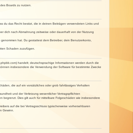
n des Boards zu nutzen.
dass du das Recht besitzt, die in deinen Beiträgen verwendeten Links und
iber dich nach Abmahnung zeitweise oder dauerhaft von der Nutzung
tnis genommen hat. Du gestattest dem Betreiber, dein Benutzerkonto,
ritten Schaden zuzufügen.
w.phpbb.com) handelt; deutschsprachige Informationen werden durch die
e können insbesondere die Verwendung der Software für bestimmte Zwecke
häden, die auf ein vorsätzliches oder grob fahrlässiges Verhalten
undheit und der Verletzung wesentlicher Vertragspflichten
n begrenzt. Dies gilt auch für mittelbare Folgeschäden wie insbesondere
eibers auf die bei Vertragsschluss typischerweise vorhersehbaren
en Gewinn.