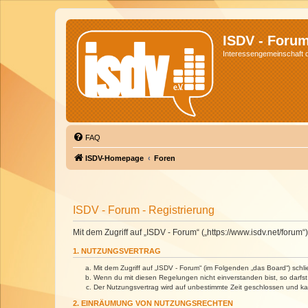
ISDV - Foru
Interessengemeinschaft de
FAQ
ISDV-Homepage
Foren
ISDV - Forum - Registrierung
Mit dem Zugriff auf „ISDV - Forum“ („https://www.isdv.net/foru
1. NUTZUNGSVERTRAG
Mit dem Zugriff auf „ISDV - Forum“ (im Folgenden „das Board“) sch
Wenn du mit diesen Regelungen nicht einverstanden bist, so darfst 
Der Nutzungsvertrag wird auf unbestimmte Zeit geschlossen und kan
2. EINRÄUMUNG VON NUTZUNGSRECHTEN