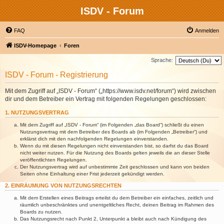
ISDV - Forum
FAQ
Anmelden
ISDV-Homepage
Foren
Sprache:
ISDV - Forum - Registrierung
Mit dem Zugriff auf „ISDV - Forum“ („https://www.isdv.net/forum“) wird zwischen
dir und dem Betreiber ein Vertrag mit folgenden Regelungen geschlossen:
1. NUTZUNGSVERTRAG
Mit dem Zugriff auf „ISDV - Forum“ (im Folgenden „das Board“) schließt du einen
Nutzungsvertrag mit dem Betreiber des Boards ab (im Folgenden „Betreiber“) und
erklärst dich mit den nachfolgenden Regelungen einverstanden.
Wenn du mit diesen Regelungen nicht einverstanden bist, so darfst du das Board
nicht weiter nutzen. Für die Nutzung des Boards gelten jeweils die an dieser Stelle
veröffentlichten Regelungen.
Der Nutzungsvertrag wird auf unbestimmte Zeit geschlossen und kann von beiden
Seiten ohne Einhaltung einer Frist jederzeit gekündigt werden.
2. EINRÄUMUNG VON NUTZUNGSRECHTEN
Mit dem Erstellen eines Beitrags erteilst du dem Betreiber ein einfaches, zeitlich und
räumlich unbeschränktes und unentgeltliches Recht, deinen Beitrag im Rahmen des
Boards zu nutzen.
Das Nutzungsrecht nach Punkt 2, Unterpunkt a bleibt auch nach Kündigung des