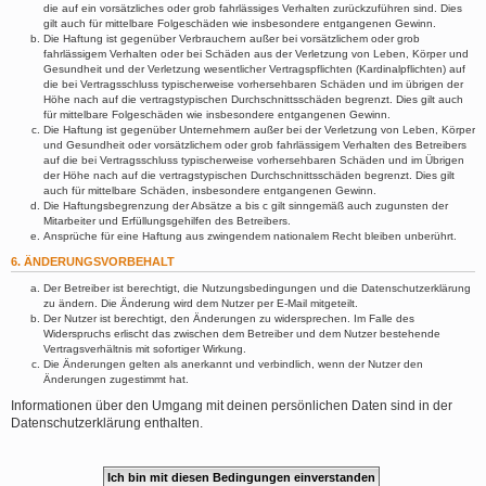
die auf ein vorsätzliches oder grob fahrlässiges Verhalten zurückzuführen sind. Dies
gilt auch für mittelbare Folgeschäden wie insbesondere entgangenen Gewinn.
Die Haftung ist gegenüber Verbrauchern außer bei vorsätzlichem oder grob
fahrlässigem Verhalten oder bei Schäden aus der Verletzung von Leben, Körper und
Gesundheit und der Verletzung wesentlicher Vertragspflichten (Kardinalpflichten) auf
die bei Vertragsschluss typischerweise vorhersehbaren Schäden und im übrigen der
Höhe nach auf die vertragstypischen Durchschnittsschäden begrenzt. Dies gilt auch
für mittelbare Folgeschäden wie insbesondere entgangenen Gewinn.
Die Haftung ist gegenüber Unternehmern außer bei der Verletzung von Leben, Körper
und Gesundheit oder vorsätzlichem oder grob fahrlässigem Verhalten des Betreibers
auf die bei Vertragsschluss typischerweise vorhersehbaren Schäden und im Übrigen
der Höhe nach auf die vertragstypischen Durchschnittsschäden begrenzt. Dies gilt
auch für mittelbare Schäden, insbesondere entgangenen Gewinn.
Die Haftungsbegrenzung der Absätze a bis c gilt sinngemäß auch zugunsten der
Mitarbeiter und Erfüllungsgehilfen des Betreibers.
Ansprüche für eine Haftung aus zwingendem nationalem Recht bleiben unberührt.
6. ÄNDERUNGSVORBEHALT
Der Betreiber ist berechtigt, die Nutzungsbedingungen und die Datenschutzerklärung
zu ändern. Die Änderung wird dem Nutzer per E-Mail mitgeteilt.
Der Nutzer ist berechtigt, den Änderungen zu widersprechen. Im Falle des
Widerspruchs erlischt das zwischen dem Betreiber und dem Nutzer bestehende
Vertragsverhältnis mit sofortiger Wirkung.
Die Änderungen gelten als anerkannt und verbindlich, wenn der Nutzer den
Änderungen zugestimmt hat.
Informationen über den Umgang mit deinen persönlichen Daten sind in der
Datenschutzerklärung enthalten.