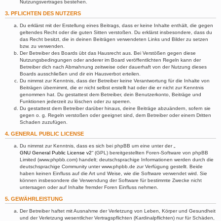
Nutzungsvertrages bestehen.
3. PFLICHTEN DES NUTZERS
Du erklärst mit der Erstellung eines Beitrags, dass er keine Inhalte enthält, die gegen
geltendes Recht oder die guten Sitten verstoßen. Du erklärst insbesondere, dass du
das Recht besitzt, die in deinen Beiträgen verwendeten Links und Bilder zu setzen
bzw. zu verwenden.
Der Betreiber des Boards übt das Hausrecht aus. Bei Verstößen gegen diese
Nutzungsbedingungen oder anderer im Board veröffentlichten Regeln kann der
Betreiber dich nach Abmahnung zeitweise oder dauerhaft von der Nutzung dieses
Boards ausschließen und dir ein Hausverbot erteilen.
Du nimmst zur Kenntnis, dass der Betreiber keine Verantwortung für die Inhalte von
Beiträgen übernimmt, die er nicht selbst erstellt hat oder die er nicht zur Kenntnis
genommen hat. Du gestattest dem Betreiber, dein Benutzerkonto, Beiträge und
Funktionen jederzeit zu löschen oder zu sperren.
Du gestattest dem Betreiber darüber hinaus, deine Beiträge abzuändern, sofern sie
gegen o. g. Regeln verstoßen oder geeignet sind, dem Betreiber oder einem Dritten
Schaden zuzufügen.
4. GENERAL PUBLIC LICENSE
Du nimmst zur Kenntnis, dass es sich bei phpBB um eine unter der „
GNU General Public License v2
“ (GPL) bereitgestellten Foren-Software von phpBB
Limited (www.phpbb.com) handelt; deutschsprachige Informationen werden durch die
deutschsprachige Community unter www.phpbb.de zur Verfügung gestellt. Beide
haben keinen Einfluss auf die Art und Weise, wie die Software verwendet wird. Sie
können insbesondere die Verwendung der Software für bestimmte Zwecke nicht
untersagen oder auf Inhalte fremder Foren Einfluss nehmen.
5. GEWÄHRLEISTUNG
Der Betreiber haftet mit Ausnahme der Verletzung von Leben, Körper und Gesundheit
und der Verletzung wesentlicher Vertragspflichten (Kardinalpflichten) nur für Schäden,