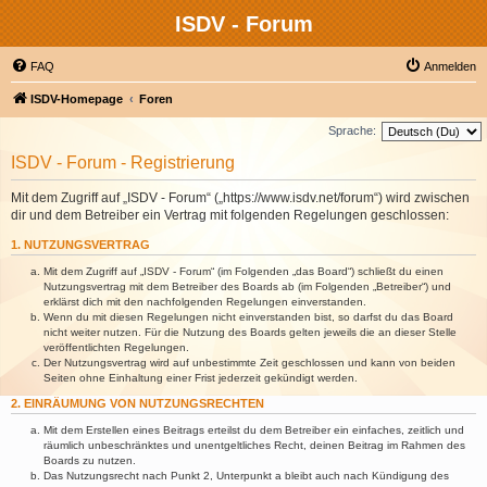
ISDV - Forum
FAQ
Anmelden
ISDV-Homepage
Foren
Sprache:
ISDV - Forum - Registrierung
Mit dem Zugriff auf „ISDV - Forum“ („https://www.isdv.net/forum“) wird zwischen
dir und dem Betreiber ein Vertrag mit folgenden Regelungen geschlossen:
1. NUTZUNGSVERTRAG
Mit dem Zugriff auf „ISDV - Forum“ (im Folgenden „das Board“) schließt du einen
Nutzungsvertrag mit dem Betreiber des Boards ab (im Folgenden „Betreiber“) und
erklärst dich mit den nachfolgenden Regelungen einverstanden.
Wenn du mit diesen Regelungen nicht einverstanden bist, so darfst du das Board
nicht weiter nutzen. Für die Nutzung des Boards gelten jeweils die an dieser Stelle
veröffentlichten Regelungen.
Der Nutzungsvertrag wird auf unbestimmte Zeit geschlossen und kann von beiden
Seiten ohne Einhaltung einer Frist jederzeit gekündigt werden.
2. EINRÄUMUNG VON NUTZUNGSRECHTEN
Mit dem Erstellen eines Beitrags erteilst du dem Betreiber ein einfaches, zeitlich und
räumlich unbeschränktes und unentgeltliches Recht, deinen Beitrag im Rahmen des
Boards zu nutzen.
Das Nutzungsrecht nach Punkt 2, Unterpunkt a bleibt auch nach Kündigung des