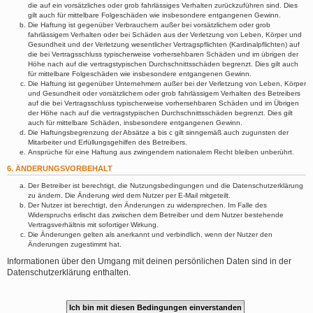
die auf ein vorsätzliches oder grob fahrlässiges Verhalten zurückzuführen sind. Dies
gilt auch für mittelbare Folgeschäden wie insbesondere entgangenen Gewinn.
Die Haftung ist gegenüber Verbrauchern außer bei vorsätzlichem oder grob
fahrlässigem Verhalten oder bei Schäden aus der Verletzung von Leben, Körper und
Gesundheit und der Verletzung wesentlicher Vertragspflichten (Kardinalpflichten) auf
die bei Vertragsschluss typischerweise vorhersehbaren Schäden und im übrigen der
Höhe nach auf die vertragstypischen Durchschnittsschäden begrenzt. Dies gilt auch
für mittelbare Folgeschäden wie insbesondere entgangenen Gewinn.
Die Haftung ist gegenüber Unternehmern außer bei der Verletzung von Leben, Körper
und Gesundheit oder vorsätzlichem oder grob fahrlässigem Verhalten des Betreibers
auf die bei Vertragsschluss typischerweise vorhersehbaren Schäden und im Übrigen
der Höhe nach auf die vertragstypischen Durchschnittsschäden begrenzt. Dies gilt
auch für mittelbare Schäden, insbesondere entgangenen Gewinn.
Die Haftungsbegrenzung der Absätze a bis c gilt sinngemäß auch zugunsten der
Mitarbeiter und Erfüllungsgehilfen des Betreibers.
Ansprüche für eine Haftung aus zwingendem nationalem Recht bleiben unberührt.
6. ÄNDERUNGSVORBEHALT
Der Betreiber ist berechtigt, die Nutzungsbedingungen und die Datenschutzerklärung
zu ändern. Die Änderung wird dem Nutzer per E-Mail mitgeteilt.
Der Nutzer ist berechtigt, den Änderungen zu widersprechen. Im Falle des
Widerspruchs erlischt das zwischen dem Betreiber und dem Nutzer bestehende
Vertragsverhältnis mit sofortiger Wirkung.
Die Änderungen gelten als anerkannt und verbindlich, wenn der Nutzer den
Änderungen zugestimmt hat.
Informationen über den Umgang mit deinen persönlichen Daten sind in der
Datenschutzerklärung enthalten.