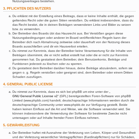
Nutzungsvertrages bestehen.
3. PFLICHTEN DES NUTZERS
Du erklärst mit der Erstellung eines Beitrags, dass er keine Inhalte enthält, die gegen
geltendes Recht oder die guten Sitten verstoßen. Du erklärst insbesondere, dass du
das Recht besitzt, die in deinen Beiträgen verwendeten Links und Bilder zu setzen
bzw. zu verwenden.
Der Betreiber des Boards übt das Hausrecht aus. Bei Verstößen gegen diese
Nutzungsbedingungen oder anderer im Board veröffentlichten Regeln kann der
Betreiber dich nach Abmahnung zeitweise oder dauerhaft von der Nutzung dieses
Boards ausschließen und dir ein Hausverbot erteilen.
Du nimmst zur Kenntnis, dass der Betreiber keine Verantwortung für die Inhalte von
Beiträgen übernimmt, die er nicht selbst erstellt hat oder die er nicht zur Kenntnis
genommen hat. Du gestattest dem Betreiber, dein Benutzerkonto, Beiträge und
Funktionen jederzeit zu löschen oder zu sperren.
Du gestattest dem Betreiber darüber hinaus, deine Beiträge abzuändern, sofern sie
gegen o. g. Regeln verstoßen oder geeignet sind, dem Betreiber oder einem Dritten
Schaden zuzufügen.
4. GENERAL PUBLIC LICENSE
Du nimmst zur Kenntnis, dass es sich bei phpBB um eine unter der „
GNU General Public License v2
“ (GPL) bereitgestellten Foren-Software von phpBB
Limited (www.phpbb.com) handelt; deutschsprachige Informationen werden durch die
deutschsprachige Community unter www.phpbb.de zur Verfügung gestellt. Beide
haben keinen Einfluss auf die Art und Weise, wie die Software verwendet wird. Sie
können insbesondere die Verwendung der Software für bestimmte Zwecke nicht
untersagen oder auf Inhalte fremder Foren Einfluss nehmen.
5. GEWÄHRLEISTUNG
Der Betreiber haftet mit Ausnahme der Verletzung von Leben, Körper und Gesundheit
und der Verletzung wesentlicher Vertragspflichten (Kardinalpflichten) nur für Schäden,