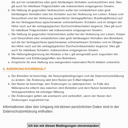
die auf ein vorsätzliches oder grob fahrlässiges Verhalten zurückzuführen sind. Dies
gilt auch für mittelbare Folgeschäden wie insbesondere entgangenen Gewinn.
Die Haftung ist gegenüber Verbrauchern außer bei vorsätzlichem oder grob
fahrlässigem Verhalten oder bei Schäden aus der Verletzung von Leben, Körper und
Gesundheit und der Verletzung wesentlicher Vertragspflichten (Kardinalpflichten) auf
die bei Vertragsschluss typischerweise vorhersehbaren Schäden und im übrigen der
Höhe nach auf die vertragstypischen Durchschnittsschäden begrenzt. Dies gilt auch
für mittelbare Folgeschäden wie insbesondere entgangenen Gewinn.
Die Haftung ist gegenüber Unternehmern außer bei der Verletzung von Leben, Körper
und Gesundheit oder vorsätzlichem oder grob fahrlässigem Verhalten des Betreibers
auf die bei Vertragsschluss typischerweise vorhersehbaren Schäden und im Übrigen
der Höhe nach auf die vertragstypischen Durchschnittsschäden begrenzt. Dies gilt
auch für mittelbare Schäden, insbesondere entgangenen Gewinn.
Die Haftungsbegrenzung der Absätze a bis c gilt sinngemäß auch zugunsten der
Mitarbeiter und Erfüllungsgehilfen des Betreibers.
Ansprüche für eine Haftung aus zwingendem nationalem Recht bleiben unberührt.
6. ÄNDERUNGSVORBEHALT
Der Betreiber ist berechtigt, die Nutzungsbedingungen und die Datenschutzerklärung
zu ändern. Die Änderung wird dem Nutzer per E-Mail mitgeteilt.
Der Nutzer ist berechtigt, den Änderungen zu widersprechen. Im Falle des
Widerspruchs erlischt das zwischen dem Betreiber und dem Nutzer bestehende
Vertragsverhältnis mit sofortiger Wirkung.
Die Änderungen gelten als anerkannt und verbindlich, wenn der Nutzer den
Änderungen zugestimmt hat.
Informationen über den Umgang mit deinen persönlichen Daten sind in der
Datenschutzerklärung enthalten.