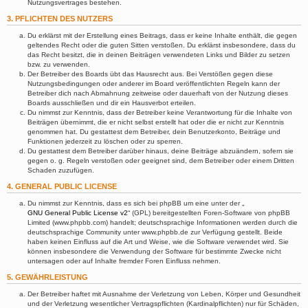
Nutzungsvertrages bestehen.
3. PFLICHTEN DES NUTZERS
Du erklärst mit der Erstellung eines Beitrags, dass er keine Inhalte enthält, die gegen
geltendes Recht oder die guten Sitten verstoßen. Du erklärst insbesondere, dass du
das Recht besitzt, die in deinen Beiträgen verwendeten Links und Bilder zu setzen
bzw. zu verwenden.
Der Betreiber des Boards übt das Hausrecht aus. Bei Verstößen gegen diese
Nutzungsbedingungen oder anderer im Board veröffentlichten Regeln kann der
Betreiber dich nach Abmahnung zeitweise oder dauerhaft von der Nutzung dieses
Boards ausschließen und dir ein Hausverbot erteilen.
Du nimmst zur Kenntnis, dass der Betreiber keine Verantwortung für die Inhalte von
Beiträgen übernimmt, die er nicht selbst erstellt hat oder die er nicht zur Kenntnis
genommen hat. Du gestattest dem Betreiber, dein Benutzerkonto, Beiträge und
Funktionen jederzeit zu löschen oder zu sperren.
Du gestattest dem Betreiber darüber hinaus, deine Beiträge abzuändern, sofern sie
gegen o. g. Regeln verstoßen oder geeignet sind, dem Betreiber oder einem Dritten
Schaden zuzufügen.
4. GENERAL PUBLIC LICENSE
Du nimmst zur Kenntnis, dass es sich bei phpBB um eine unter der „
GNU General Public License v2
“ (GPL) bereitgestellten Foren-Software von phpBB
Limited (www.phpbb.com) handelt; deutschsprachige Informationen werden durch die
deutschsprachige Community unter www.phpbb.de zur Verfügung gestellt. Beide
haben keinen Einfluss auf die Art und Weise, wie die Software verwendet wird. Sie
können insbesondere die Verwendung der Software für bestimmte Zwecke nicht
untersagen oder auf Inhalte fremder Foren Einfluss nehmen.
5. GEWÄHRLEISTUNG
Der Betreiber haftet mit Ausnahme der Verletzung von Leben, Körper und Gesundheit
und der Verletzung wesentlicher Vertragspflichten (Kardinalpflichten) nur für Schäden,