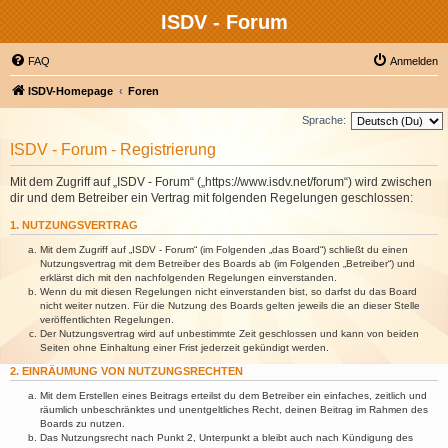
ISDV - Forum
FAQ
Anmelden
ISDV-Homepage
Foren
Sprache:
ISDV - Forum - Registrierung
Mit dem Zugriff auf „ISDV - Forum“ („https://www.isdv.net/forum“) wird zwischen
dir und dem Betreiber ein Vertrag mit folgenden Regelungen geschlossen:
1. NUTZUNGSVERTRAG
Mit dem Zugriff auf „ISDV - Forum“ (im Folgenden „das Board“) schließt du einen
Nutzungsvertrag mit dem Betreiber des Boards ab (im Folgenden „Betreiber“) und
erklärst dich mit den nachfolgenden Regelungen einverstanden.
Wenn du mit diesen Regelungen nicht einverstanden bist, so darfst du das Board
nicht weiter nutzen. Für die Nutzung des Boards gelten jeweils die an dieser Stelle
veröffentlichten Regelungen.
Der Nutzungsvertrag wird auf unbestimmte Zeit geschlossen und kann von beiden
Seiten ohne Einhaltung einer Frist jederzeit gekündigt werden.
2. EINRÄUMUNG VON NUTZUNGSRECHTEN
Mit dem Erstellen eines Beitrags erteilst du dem Betreiber ein einfaches, zeitlich und
räumlich unbeschränktes und unentgeltliches Recht, deinen Beitrag im Rahmen des
Boards zu nutzen.
Das Nutzungsrecht nach Punkt 2, Unterpunkt a bleibt auch nach Kündigung des