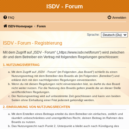
ISDV - Forum
FAQ
Anmelden
ISDV-Homepage
Foren
Sprache:
ISDV - Forum - Registrierung
Mit dem Zugriff auf „ISDV - Forum“ („https://www.isdv.net/forum“) wird zwischen
dir und dem Betreiber ein Vertrag mit folgenden Regelungen geschlossen:
1. NUTZUNGSVERTRAG
Mit dem Zugriff auf „ISDV - Forum“ (im Folgenden „das Board“) schließt du einen
Nutzungsvertrag mit dem Betreiber des Boards ab (im Folgenden „Betreiber“) und
erklärst dich mit den nachfolgenden Regelungen einverstanden.
Wenn du mit diesen Regelungen nicht einverstanden bist, so darfst du das Board
nicht weiter nutzen. Für die Nutzung des Boards gelten jeweils die an dieser Stelle
veröffentlichten Regelungen.
Der Nutzungsvertrag wird auf unbestimmte Zeit geschlossen und kann von beiden
Seiten ohne Einhaltung einer Frist jederzeit gekündigt werden.
2. EINRÄUMUNG VON NUTZUNGSRECHTEN
Mit dem Erstellen eines Beitrags erteilst du dem Betreiber ein einfaches, zeitlich und
räumlich unbeschränktes und unentgeltliches Recht, deinen Beitrag im Rahmen des
Boards zu nutzen.
Das Nutzungsrecht nach Punkt 2, Unterpunkt a bleibt auch nach Kündigung des