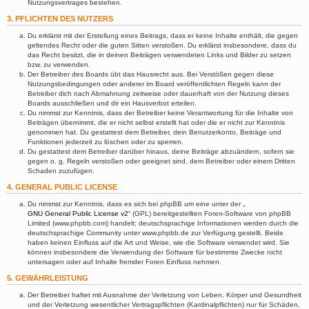
Nutzungsvertrages bestehen.
3. PFLICHTEN DES NUTZERS
Du erklärst mit der Erstellung eines Beitrags, dass er keine Inhalte enthält, die gegen
geltendes Recht oder die guten Sitten verstoßen. Du erklärst insbesondere, dass du
das Recht besitzt, die in deinen Beiträgen verwendeten Links und Bilder zu setzen
bzw. zu verwenden.
Der Betreiber des Boards übt das Hausrecht aus. Bei Verstößen gegen diese
Nutzungsbedingungen oder anderer im Board veröffentlichten Regeln kann der
Betreiber dich nach Abmahnung zeitweise oder dauerhaft von der Nutzung dieses
Boards ausschließen und dir ein Hausverbot erteilen.
Du nimmst zur Kenntnis, dass der Betreiber keine Verantwortung für die Inhalte von
Beiträgen übernimmt, die er nicht selbst erstellt hat oder die er nicht zur Kenntnis
genommen hat. Du gestattest dem Betreiber, dein Benutzerkonto, Beiträge und
Funktionen jederzeit zu löschen oder zu sperren.
Du gestattest dem Betreiber darüber hinaus, deine Beiträge abzuändern, sofern sie
gegen o. g. Regeln verstoßen oder geeignet sind, dem Betreiber oder einem Dritten
Schaden zuzufügen.
4. GENERAL PUBLIC LICENSE
Du nimmst zur Kenntnis, dass es sich bei phpBB um eine unter der „
GNU General Public License v2
“ (GPL) bereitgestellten Foren-Software von phpBB
Limited (www.phpbb.com) handelt; deutschsprachige Informationen werden durch die
deutschsprachige Community unter www.phpbb.de zur Verfügung gestellt. Beide
haben keinen Einfluss auf die Art und Weise, wie die Software verwendet wird. Sie
können insbesondere die Verwendung der Software für bestimmte Zwecke nicht
untersagen oder auf Inhalte fremder Foren Einfluss nehmen.
5. GEWÄHRLEISTUNG
Der Betreiber haftet mit Ausnahme der Verletzung von Leben, Körper und Gesundheit
und der Verletzung wesentlicher Vertragspflichten (Kardinalpflichten) nur für Schäden,