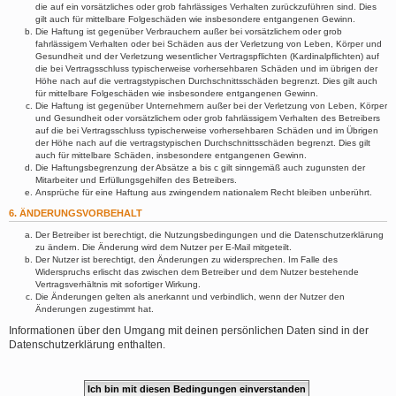
die auf ein vorsätzliches oder grob fahrlässiges Verhalten zurückzuführen sind. Dies
gilt auch für mittelbare Folgeschäden wie insbesondere entgangenen Gewinn.
Die Haftung ist gegenüber Verbrauchern außer bei vorsätzlichem oder grob
fahrlässigem Verhalten oder bei Schäden aus der Verletzung von Leben, Körper und
Gesundheit und der Verletzung wesentlicher Vertragspflichten (Kardinalpflichten) auf
die bei Vertragsschluss typischerweise vorhersehbaren Schäden und im übrigen der
Höhe nach auf die vertragstypischen Durchschnittsschäden begrenzt. Dies gilt auch
für mittelbare Folgeschäden wie insbesondere entgangenen Gewinn.
Die Haftung ist gegenüber Unternehmern außer bei der Verletzung von Leben, Körper
und Gesundheit oder vorsätzlichem oder grob fahrlässigem Verhalten des Betreibers
auf die bei Vertragsschluss typischerweise vorhersehbaren Schäden und im Übrigen
der Höhe nach auf die vertragstypischen Durchschnittsschäden begrenzt. Dies gilt
auch für mittelbare Schäden, insbesondere entgangenen Gewinn.
Die Haftungsbegrenzung der Absätze a bis c gilt sinngemäß auch zugunsten der
Mitarbeiter und Erfüllungsgehilfen des Betreibers.
Ansprüche für eine Haftung aus zwingendem nationalem Recht bleiben unberührt.
6. ÄNDERUNGSVORBEHALT
Der Betreiber ist berechtigt, die Nutzungsbedingungen und die Datenschutzerklärung
zu ändern. Die Änderung wird dem Nutzer per E-Mail mitgeteilt.
Der Nutzer ist berechtigt, den Änderungen zu widersprechen. Im Falle des
Widerspruchs erlischt das zwischen dem Betreiber und dem Nutzer bestehende
Vertragsverhältnis mit sofortiger Wirkung.
Die Änderungen gelten als anerkannt und verbindlich, wenn der Nutzer den
Änderungen zugestimmt hat.
Informationen über den Umgang mit deinen persönlichen Daten sind in der
Datenschutzerklärung enthalten.