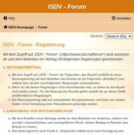
ISDV - Forum
FAQ
Anmelden
ISDV-Homepage
Foren
Sprache:
ISDV - Forum - Registrierung
Mit dem Zugriff auf „ISDV - Forum“ („https://www.isdv.net/forum“) wird zwischen
dir und dem Betreiber ein Vertrag mit folgenden Regelungen geschlossen:
1. NUTZUNGSVERTRAG
Mit dem Zugriff auf „ISDV - Forum“ (im Folgenden „das Board“) schließt du einen
Nutzungsvertrag mit dem Betreiber des Boards ab (im Folgenden „Betreiber“) und
erklärst dich mit den nachfolgenden Regelungen einverstanden.
Wenn du mit diesen Regelungen nicht einverstanden bist, so darfst du das Board
nicht weiter nutzen. Für die Nutzung des Boards gelten jeweils die an dieser Stelle
veröffentlichten Regelungen.
Der Nutzungsvertrag wird auf unbestimmte Zeit geschlossen und kann von beiden
Seiten ohne Einhaltung einer Frist jederzeit gekündigt werden.
2. EINRÄUMUNG VON NUTZUNGSRECHTEN
Mit dem Erstellen eines Beitrags erteilst du dem Betreiber ein einfaches, zeitlich und
räumlich unbeschränktes und unentgeltliches Recht, deinen Beitrag im Rahmen des
Boards zu nutzen.
Das Nutzungsrecht nach Punkt 2, Unterpunkt a bleibt auch nach Kündigung des