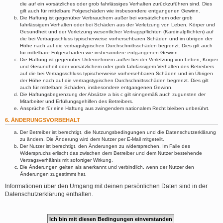
die auf ein vorsätzliches oder grob fahrlässiges Verhalten zurückzuführen sind. Dies
gilt auch für mittelbare Folgeschäden wie insbesondere entgangenen Gewinn.
Die Haftung ist gegenüber Verbrauchern außer bei vorsätzlichem oder grob
fahrlässigem Verhalten oder bei Schäden aus der Verletzung von Leben, Körper und
Gesundheit und der Verletzung wesentlicher Vertragspflichten (Kardinalpflichten) auf
die bei Vertragsschluss typischerweise vorhersehbaren Schäden und im übrigen der
Höhe nach auf die vertragstypischen Durchschnittsschäden begrenzt. Dies gilt auch
für mittelbare Folgeschäden wie insbesondere entgangenen Gewinn.
Die Haftung ist gegenüber Unternehmern außer bei der Verletzung von Leben, Körper
und Gesundheit oder vorsätzlichem oder grob fahrlässigem Verhalten des Betreibers
auf die bei Vertragsschluss typischerweise vorhersehbaren Schäden und im Übrigen
der Höhe nach auf die vertragstypischen Durchschnittsschäden begrenzt. Dies gilt
auch für mittelbare Schäden, insbesondere entgangenen Gewinn.
Die Haftungsbegrenzung der Absätze a bis c gilt sinngemäß auch zugunsten der
Mitarbeiter und Erfüllungsgehilfen des Betreibers.
Ansprüche für eine Haftung aus zwingendem nationalem Recht bleiben unberührt.
6. ÄNDERUNGSVORBEHALT
Der Betreiber ist berechtigt, die Nutzungsbedingungen und die Datenschutzerklärung
zu ändern. Die Änderung wird dem Nutzer per E-Mail mitgeteilt.
Der Nutzer ist berechtigt, den Änderungen zu widersprechen. Im Falle des
Widerspruchs erlischt das zwischen dem Betreiber und dem Nutzer bestehende
Vertragsverhältnis mit sofortiger Wirkung.
Die Änderungen gelten als anerkannt und verbindlich, wenn der Nutzer den
Änderungen zugestimmt hat.
Informationen über den Umgang mit deinen persönlichen Daten sind in der
Datenschutzerklärung enthalten.