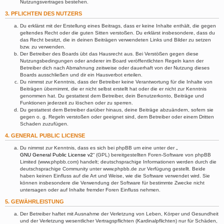
Nutzungsvertrages bestehen.
3. PFLICHTEN DES NUTZERS
Du erklärst mit der Erstellung eines Beitrags, dass er keine Inhalte enthält, die gegen
geltendes Recht oder die guten Sitten verstoßen. Du erklärst insbesondere, dass du
das Recht besitzt, die in deinen Beiträgen verwendeten Links und Bilder zu setzen
bzw. zu verwenden.
Der Betreiber des Boards übt das Hausrecht aus. Bei Verstößen gegen diese
Nutzungsbedingungen oder anderer im Board veröffentlichten Regeln kann der
Betreiber dich nach Abmahnung zeitweise oder dauerhaft von der Nutzung dieses
Boards ausschließen und dir ein Hausverbot erteilen.
Du nimmst zur Kenntnis, dass der Betreiber keine Verantwortung für die Inhalte von
Beiträgen übernimmt, die er nicht selbst erstellt hat oder die er nicht zur Kenntnis
genommen hat. Du gestattest dem Betreiber, dein Benutzerkonto, Beiträge und
Funktionen jederzeit zu löschen oder zu sperren.
Du gestattest dem Betreiber darüber hinaus, deine Beiträge abzuändern, sofern sie
gegen o. g. Regeln verstoßen oder geeignet sind, dem Betreiber oder einem Dritten
Schaden zuzufügen.
4. GENERAL PUBLIC LICENSE
Du nimmst zur Kenntnis, dass es sich bei phpBB um eine unter der „
GNU General Public License v2
“ (GPL) bereitgestellten Foren-Software von phpBB
Limited (www.phpbb.com) handelt; deutschsprachige Informationen werden durch die
deutschsprachige Community unter www.phpbb.de zur Verfügung gestellt. Beide
haben keinen Einfluss auf die Art und Weise, wie die Software verwendet wird. Sie
können insbesondere die Verwendung der Software für bestimmte Zwecke nicht
untersagen oder auf Inhalte fremder Foren Einfluss nehmen.
5. GEWÄHRLEISTUNG
Der Betreiber haftet mit Ausnahme der Verletzung von Leben, Körper und Gesundheit
und der Verletzung wesentlicher Vertragspflichten (Kardinalpflichten) nur für Schäden,