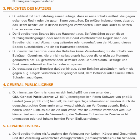
Nutzungsvertrages bestehen.
3. PFLICHTEN DES NUTZERS
Du erklärst mit der Erstellung eines Beitrags, dass er keine Inhalte enthält, die gegen
geltendes Recht oder die guten Sitten verstoßen. Du erklärst insbesondere, dass du
das Recht besitzt, die in deinen Beiträgen verwendeten Links und Bilder zu setzen
bzw. zu verwenden.
Der Betreiber des Boards übt das Hausrecht aus. Bei Verstößen gegen diese
Nutzungsbedingungen oder anderer im Board veröffentlichten Regeln kann der
Betreiber dich nach Abmahnung zeitweise oder dauerhaft von der Nutzung dieses
Boards ausschließen und dir ein Hausverbot erteilen.
Du nimmst zur Kenntnis, dass der Betreiber keine Verantwortung für die Inhalte von
Beiträgen übernimmt, die er nicht selbst erstellt hat oder die er nicht zur Kenntnis
genommen hat. Du gestattest dem Betreiber, dein Benutzerkonto, Beiträge und
Funktionen jederzeit zu löschen oder zu sperren.
Du gestattest dem Betreiber darüber hinaus, deine Beiträge abzuändern, sofern sie
gegen o. g. Regeln verstoßen oder geeignet sind, dem Betreiber oder einem Dritten
Schaden zuzufügen.
4. GENERAL PUBLIC LICENSE
Du nimmst zur Kenntnis, dass es sich bei phpBB um eine unter der „
GNU General Public License v2
“ (GPL) bereitgestellten Foren-Software von phpBB
Limited (www.phpbb.com) handelt; deutschsprachige Informationen werden durch die
deutschsprachige Community unter www.phpbb.de zur Verfügung gestellt. Beide
haben keinen Einfluss auf die Art und Weise, wie die Software verwendet wird. Sie
können insbesondere die Verwendung der Software für bestimmte Zwecke nicht
untersagen oder auf Inhalte fremder Foren Einfluss nehmen.
5. GEWÄHRLEISTUNG
Der Betreiber haftet mit Ausnahme der Verletzung von Leben, Körper und Gesundheit
und der Verletzung wesentlicher Vertragspflichten (Kardinalpflichten) nur für Schäden,