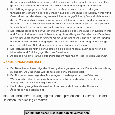
die auf ein vorsätzliches oder grob fahrlässiges Verhalten zurückzuführen sind. Dies
gilt auch für mittelbare Folgeschäden wie insbesondere entgangenen Gewinn.
Die Haftung ist gegenüber Verbrauchern außer bei vorsätzlichem oder grob
fahrlässigem Verhalten oder bei Schäden aus der Verletzung von Leben, Körper und
Gesundheit und der Verletzung wesentlicher Vertragspflichten (Kardinalpflichten) auf
die bei Vertragsschluss typischerweise vorhersehbaren Schäden und im übrigen der
Höhe nach auf die vertragstypischen Durchschnittsschäden begrenzt. Dies gilt auch
für mittelbare Folgeschäden wie insbesondere entgangenen Gewinn.
Die Haftung ist gegenüber Unternehmern außer bei der Verletzung von Leben, Körper
und Gesundheit oder vorsätzlichem oder grob fahrlässigem Verhalten des Betreibers
auf die bei Vertragsschluss typischerweise vorhersehbaren Schäden und im Übrigen
der Höhe nach auf die vertragstypischen Durchschnittsschäden begrenzt. Dies gilt
auch für mittelbare Schäden, insbesondere entgangenen Gewinn.
Die Haftungsbegrenzung der Absätze a bis c gilt sinngemäß auch zugunsten der
Mitarbeiter und Erfüllungsgehilfen des Betreibers.
Ansprüche für eine Haftung aus zwingendem nationalem Recht bleiben unberührt.
6. ÄNDERUNGSVORBEHALT
Der Betreiber ist berechtigt, die Nutzungsbedingungen und die Datenschutzerklärung
zu ändern. Die Änderung wird dem Nutzer per E-Mail mitgeteilt.
Der Nutzer ist berechtigt, den Änderungen zu widersprechen. Im Falle des
Widerspruchs erlischt das zwischen dem Betreiber und dem Nutzer bestehende
Vertragsverhältnis mit sofortiger Wirkung.
Die Änderungen gelten als anerkannt und verbindlich, wenn der Nutzer den
Änderungen zugestimmt hat.
Informationen über den Umgang mit deinen persönlichen Daten sind in der
Datenschutzerklärung enthalten.