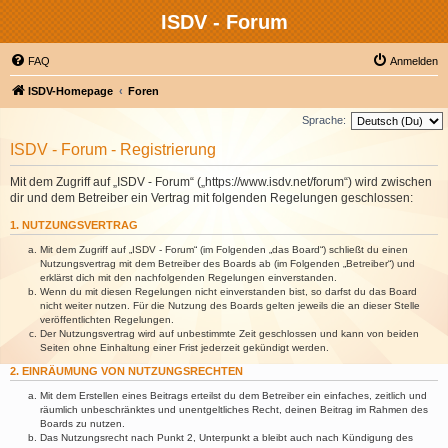
ISDV - Forum
FAQ
Anmelden
ISDV-Homepage
Foren
Sprache:
ISDV - Forum - Registrierung
Mit dem Zugriff auf „ISDV - Forum“ („https://www.isdv.net/forum“) wird zwischen
dir und dem Betreiber ein Vertrag mit folgenden Regelungen geschlossen:
1. NUTZUNGSVERTRAG
Mit dem Zugriff auf „ISDV - Forum“ (im Folgenden „das Board“) schließt du einen
Nutzungsvertrag mit dem Betreiber des Boards ab (im Folgenden „Betreiber“) und
erklärst dich mit den nachfolgenden Regelungen einverstanden.
Wenn du mit diesen Regelungen nicht einverstanden bist, so darfst du das Board
nicht weiter nutzen. Für die Nutzung des Boards gelten jeweils die an dieser Stelle
veröffentlichten Regelungen.
Der Nutzungsvertrag wird auf unbestimmte Zeit geschlossen und kann von beiden
Seiten ohne Einhaltung einer Frist jederzeit gekündigt werden.
2. EINRÄUMUNG VON NUTZUNGSRECHTEN
Mit dem Erstellen eines Beitrags erteilst du dem Betreiber ein einfaches, zeitlich und
räumlich unbeschränktes und unentgeltliches Recht, deinen Beitrag im Rahmen des
Boards zu nutzen.
Das Nutzungsrecht nach Punkt 2, Unterpunkt a bleibt auch nach Kündigung des