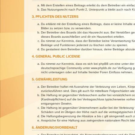
Mit dem Erstellen eines Beitrags erteilst du dem Betreiber ein ein
Das Nutzungsrecht nach Punkt 2, Unterpunkt a bleibt auch nach 
3. PFLICHTEN DES NUTZERS
Du erklärst mit der Erstellung eines Beitrags, dass er keine Inhalt
Bilder zu setzen bzw. zu verwenden.
Der Betreiber des Boards übt das Hausrecht aus. Bei Verstößen g
dieses Boards ausschließen und dir ein Hausverbot erteilen.
Du nimmst zur Kenntnis, dass der Betreiber keine Verantwortung für 
Beiträge und Funktionen jederzeit zu löschen oder zu sperren.
Du gestattest dem Betreiber darüber hinaus, deine Beiträge abzuä
4. GENERAL PUBLIC LICENSE
Du nimmst zur Kenntnis, dass es sich bei phpBB um eine unter der 
deutschsprachige Community unter www.phpbb.de zur Verfügung gest
nicht untersagen oder auf Inhalte fremder Foren Einfluss nehmen.
5. GEWÄHRLEISTUNG
Der Betreiber haftet mit Ausnahme der Verletzung von Leben, Körper
zurückzuführen sind. Dies gilt auch für mittelbare Folgeschäden 
Die Haftung ist gegenüber Verbrauchern außer bei vorsätzlichem o
(Kardinalpflichten) auf die bei Vertragsschluss typischerweise vo
entgangenen Gewinn.
Die Haftung ist gegenüber Unternehmern außer bei der Verletzung 
Schäden und im Übrigen der Höhe nach auf die vertragstypischen 
Die Haftungsbegrenzung der Absätze a bis c gilt sinngemäß auch zu
Ansprüche für eine Haftung aus zwingendem nationalem Recht blei
6. ÄNDERUNGSVORBEHALT
Der Betreiber ist berechtigt, die Nutzungsbedingungen und die Dat