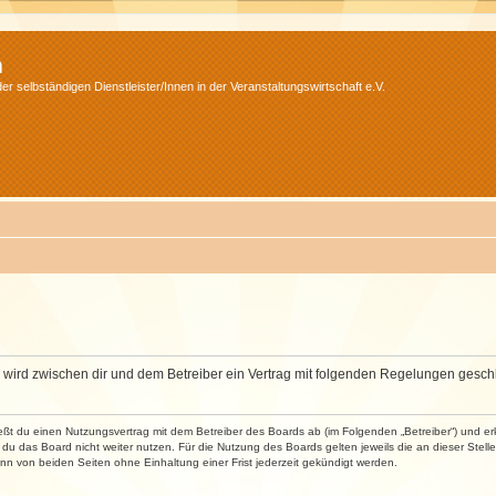
m
r selbständigen Dienstleister/Innen in der Veranstaltungswirtschaft e.V.
m“) wird zwischen dir und dem Betreiber ein Vertrag mit folgenden Regelungen gesch
ließt du einen Nutzungsvertrag mit dem Betreiber des Boards ab (im Folgenden „Betreiber“) und 
du das Board nicht weiter nutzen. Für die Nutzung des Boards gelten jeweils die an dieser Stell
n von beiden Seiten ohne Einhaltung einer Frist jederzeit gekündigt werden.