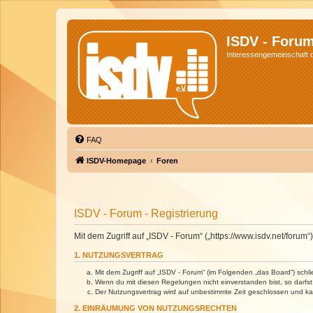
ISDV - Foru
Interessengemeinschaft de
FAQ
ISDV-Homepage
Foren
ISDV - Forum - Registrierung
Mit dem Zugriff auf „ISDV - Forum“ („https://www.isdv.net/foru
1. NUTZUNGSVERTRAG
Mit dem Zugriff auf „ISDV - Forum“ (im Folgenden „das Board“) sch
Wenn du mit diesen Regelungen nicht einverstanden bist, so darfst 
Der Nutzungsvertrag wird auf unbestimmte Zeit geschlossen und kan
2. EINRÄUMUNG VON NUTZUNGSRECHTEN