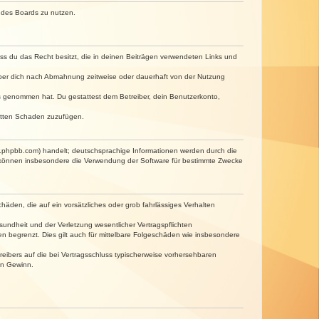
n des Boards zu nutzen.
dass du das Recht besitzt, die in deinen Beiträgen verwendeten Links und
iber dich nach Abmahnung zeitweise oder dauerhaft von der Nutzung
tnis genommen hat. Du gestattest dem Betreiber, dein Benutzerkonto,
ritten Schaden zuzufügen.
w.phpbb.com) handelt; deutschsprachige Informationen werden durch die
e können insbesondere die Verwendung der Software für bestimmte Zwecke
häden, die auf ein vorsätzliches oder grob fahrlässiges Verhalten
undheit und der Verletzung wesentlicher Vertragspflichten
n begrenzt. Dies gilt auch für mittelbare Folgeschäden wie insbesondere
eibers auf die bei Vertragsschluss typischerweise vorhersehbaren
en Gewinn.