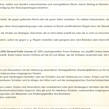
faches, zeitlich und räumlich unbeschränktes und unentgeltliches Recht, deinen Beitrag im Rahme
Kündigung des Nutzungsvertrages bestehen.
e enthält, die gegen geltendes Recht oder die guten Sitten verstoßen. Du erklärst insbesondere, 
egen diese Nutzungsbedingungen oder anderer im Board veröffentlichten Regeln kann der Betre
die Inhalte von Beiträgen übernimmt, die er nicht selbst erstellt hat oder die er nicht zur Kenn
ndern, sofern sie gegen o. g. Regeln verstoßen oder geeignet sind, dem Betreiber oder einem D
„
GNU General Public License v2
“ (GPL) bereitgestellten Foren-Software von phpBB Limited (ww
ellt. Beide haben keinen Einfluss auf die Art und Weise, wie die Software verwendet wird. Si
 und Gesundheit und der Verletzung wesentlicher Vertragspflichten (Kardinalpflichten) nur für Sc
wie insbesondere entgangenen Gewinn.
der grob fahrlässigem Verhalten oder bei Schäden aus der Verletzung von Leben, Körper und Ges
rhersehbaren Schäden und im übrigen der Höhe nach auf die vertragstypischen Durchschnittsschäde
von Leben, Körper und Gesundheit oder vorsätzlichem oder grob fahrlässigem Verhalten des Betr
Durchschnittsschäden begrenzt. Dies gilt auch für mittelbare Schäden, insbesondere entgangen
gunsten der Mitarbeiter und Erfüllungsgehilfen des Betreibers.
ben unberührt.
enschutzerklärung zu ändern. Die Änderung wird dem Nutzer per E-Mail mitgeteilt.