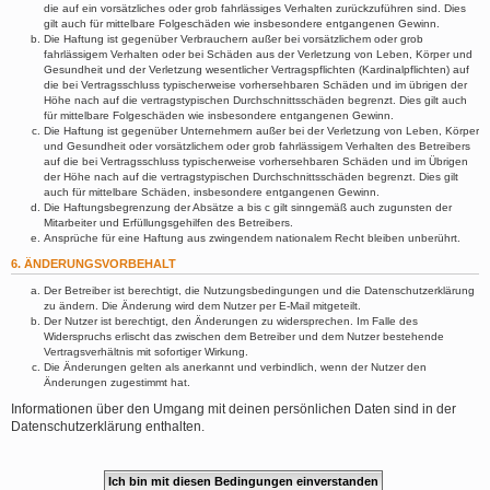
die auf ein vorsätzliches oder grob fahrlässiges Verhalten zurückzuführen sind. Dies
gilt auch für mittelbare Folgeschäden wie insbesondere entgangenen Gewinn.
Die Haftung ist gegenüber Verbrauchern außer bei vorsätzlichem oder grob
fahrlässigem Verhalten oder bei Schäden aus der Verletzung von Leben, Körper und
Gesundheit und der Verletzung wesentlicher Vertragspflichten (Kardinalpflichten) auf
die bei Vertragsschluss typischerweise vorhersehbaren Schäden und im übrigen der
Höhe nach auf die vertragstypischen Durchschnittsschäden begrenzt. Dies gilt auch
für mittelbare Folgeschäden wie insbesondere entgangenen Gewinn.
Die Haftung ist gegenüber Unternehmern außer bei der Verletzung von Leben, Körper
und Gesundheit oder vorsätzlichem oder grob fahrlässigem Verhalten des Betreibers
auf die bei Vertragsschluss typischerweise vorhersehbaren Schäden und im Übrigen
der Höhe nach auf die vertragstypischen Durchschnittsschäden begrenzt. Dies gilt
auch für mittelbare Schäden, insbesondere entgangenen Gewinn.
Die Haftungsbegrenzung der Absätze a bis c gilt sinngemäß auch zugunsten der
Mitarbeiter und Erfüllungsgehilfen des Betreibers.
Ansprüche für eine Haftung aus zwingendem nationalem Recht bleiben unberührt.
6. ÄNDERUNGSVORBEHALT
Der Betreiber ist berechtigt, die Nutzungsbedingungen und die Datenschutzerklärung
zu ändern. Die Änderung wird dem Nutzer per E-Mail mitgeteilt.
Der Nutzer ist berechtigt, den Änderungen zu widersprechen. Im Falle des
Widerspruchs erlischt das zwischen dem Betreiber und dem Nutzer bestehende
Vertragsverhältnis mit sofortiger Wirkung.
Die Änderungen gelten als anerkannt und verbindlich, wenn der Nutzer den
Änderungen zugestimmt hat.
Informationen über den Umgang mit deinen persönlichen Daten sind in der
Datenschutzerklärung enthalten.