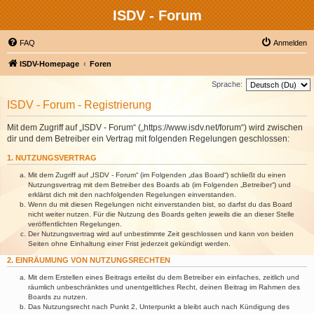
ISDV - Forum
FAQ
Anmelden
ISDV-Homepage
Foren
Sprache:
ISDV - Forum - Registrierung
Mit dem Zugriff auf „ISDV - Forum“ („https://www.isdv.net/forum“) wird zwischen
dir und dem Betreiber ein Vertrag mit folgenden Regelungen geschlossen:
1. NUTZUNGSVERTRAG
Mit dem Zugriff auf „ISDV - Forum“ (im Folgenden „das Board“) schließt du einen
Nutzungsvertrag mit dem Betreiber des Boards ab (im Folgenden „Betreiber“) und
erklärst dich mit den nachfolgenden Regelungen einverstanden.
Wenn du mit diesen Regelungen nicht einverstanden bist, so darfst du das Board
nicht weiter nutzen. Für die Nutzung des Boards gelten jeweils die an dieser Stelle
veröffentlichten Regelungen.
Der Nutzungsvertrag wird auf unbestimmte Zeit geschlossen und kann von beiden
Seiten ohne Einhaltung einer Frist jederzeit gekündigt werden.
2. EINRÄUMUNG VON NUTZUNGSRECHTEN
Mit dem Erstellen eines Beitrags erteilst du dem Betreiber ein einfaches, zeitlich und
räumlich unbeschränktes und unentgeltliches Recht, deinen Beitrag im Rahmen des
Boards zu nutzen.
Das Nutzungsrecht nach Punkt 2, Unterpunkt a bleibt auch nach Kündigung des