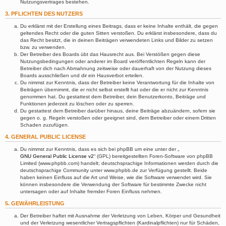
Nutzungsvertrages bestehen.
3. PFLICHTEN DES NUTZERS
Du erklärst mit der Erstellung eines Beitrags, dass er keine Inhalte enthält, die gegen
geltendes Recht oder die guten Sitten verstoßen. Du erklärst insbesondere, dass du
das Recht besitzt, die in deinen Beiträgen verwendeten Links und Bilder zu setzen
bzw. zu verwenden.
Der Betreiber des Boards übt das Hausrecht aus. Bei Verstößen gegen diese
Nutzungsbedingungen oder anderer im Board veröffentlichten Regeln kann der
Betreiber dich nach Abmahnung zeitweise oder dauerhaft von der Nutzung dieses
Boards ausschließen und dir ein Hausverbot erteilen.
Du nimmst zur Kenntnis, dass der Betreiber keine Verantwortung für die Inhalte von
Beiträgen übernimmt, die er nicht selbst erstellt hat oder die er nicht zur Kenntnis
genommen hat. Du gestattest dem Betreiber, dein Benutzerkonto, Beiträge und
Funktionen jederzeit zu löschen oder zu sperren.
Du gestattest dem Betreiber darüber hinaus, deine Beiträge abzuändern, sofern sie
gegen o. g. Regeln verstoßen oder geeignet sind, dem Betreiber oder einem Dritten
Schaden zuzufügen.
4. GENERAL PUBLIC LICENSE
Du nimmst zur Kenntnis, dass es sich bei phpBB um eine unter der „
GNU General Public License v2
“ (GPL) bereitgestellten Foren-Software von phpBB
Limited (www.phpbb.com) handelt; deutschsprachige Informationen werden durch die
deutschsprachige Community unter www.phpbb.de zur Verfügung gestellt. Beide
haben keinen Einfluss auf die Art und Weise, wie die Software verwendet wird. Sie
können insbesondere die Verwendung der Software für bestimmte Zwecke nicht
untersagen oder auf Inhalte fremder Foren Einfluss nehmen.
5. GEWÄHRLEISTUNG
Der Betreiber haftet mit Ausnahme der Verletzung von Leben, Körper und Gesundheit
und der Verletzung wesentlicher Vertragspflichten (Kardinalpflichten) nur für Schäden,