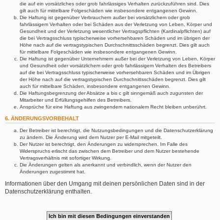
die auf ein vorsätzliches oder grob fahrlässiges Verhalten zurückzuführen sind. Dies
gilt auch für mittelbare Folgeschäden wie insbesondere entgangenen Gewinn.
Die Haftung ist gegenüber Verbrauchern außer bei vorsätzlichem oder grob
fahrlässigem Verhalten oder bei Schäden aus der Verletzung von Leben, Körper und
Gesundheit und der Verletzung wesentlicher Vertragspflichten (Kardinalpflichten) auf
die bei Vertragsschluss typischerweise vorhersehbaren Schäden und im übrigen der
Höhe nach auf die vertragstypischen Durchschnittsschäden begrenzt. Dies gilt auch
für mittelbare Folgeschäden wie insbesondere entgangenen Gewinn.
Die Haftung ist gegenüber Unternehmern außer bei der Verletzung von Leben, Körper
und Gesundheit oder vorsätzlichem oder grob fahrlässigem Verhalten des Betreibers
auf die bei Vertragsschluss typischerweise vorhersehbaren Schäden und im Übrigen
der Höhe nach auf die vertragstypischen Durchschnittsschäden begrenzt. Dies gilt
auch für mittelbare Schäden, insbesondere entgangenen Gewinn.
Die Haftungsbegrenzung der Absätze a bis c gilt sinngemäß auch zugunsten der
Mitarbeiter und Erfüllungsgehilfen des Betreibers.
Ansprüche für eine Haftung aus zwingendem nationalem Recht bleiben unberührt.
6. ÄNDERUNGSVORBEHALT
Der Betreiber ist berechtigt, die Nutzungsbedingungen und die Datenschutzerklärung
zu ändern. Die Änderung wird dem Nutzer per E-Mail mitgeteilt.
Der Nutzer ist berechtigt, den Änderungen zu widersprechen. Im Falle des
Widerspruchs erlischt das zwischen dem Betreiber und dem Nutzer bestehende
Vertragsverhältnis mit sofortiger Wirkung.
Die Änderungen gelten als anerkannt und verbindlich, wenn der Nutzer den
Änderungen zugestimmt hat.
Informationen über den Umgang mit deinen persönlichen Daten sind in der
Datenschutzerklärung enthalten.