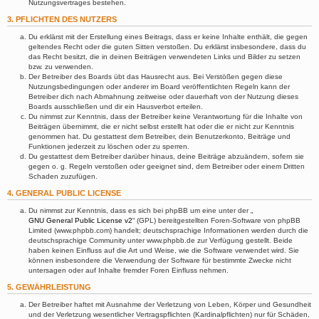
Nutzungsvertrages bestehen.
3. PFLICHTEN DES NUTZERS
Du erklärst mit der Erstellung eines Beitrags, dass er keine Inhalte enthält, die gegen
geltendes Recht oder die guten Sitten verstoßen. Du erklärst insbesondere, dass du
das Recht besitzt, die in deinen Beiträgen verwendeten Links und Bilder zu setzen
bzw. zu verwenden.
Der Betreiber des Boards übt das Hausrecht aus. Bei Verstößen gegen diese
Nutzungsbedingungen oder anderer im Board veröffentlichten Regeln kann der
Betreiber dich nach Abmahnung zeitweise oder dauerhaft von der Nutzung dieses
Boards ausschließen und dir ein Hausverbot erteilen.
Du nimmst zur Kenntnis, dass der Betreiber keine Verantwortung für die Inhalte von
Beiträgen übernimmt, die er nicht selbst erstellt hat oder die er nicht zur Kenntnis
genommen hat. Du gestattest dem Betreiber, dein Benutzerkonto, Beiträge und
Funktionen jederzeit zu löschen oder zu sperren.
Du gestattest dem Betreiber darüber hinaus, deine Beiträge abzuändern, sofern sie
gegen o. g. Regeln verstoßen oder geeignet sind, dem Betreiber oder einem Dritten
Schaden zuzufügen.
4. GENERAL PUBLIC LICENSE
Du nimmst zur Kenntnis, dass es sich bei phpBB um eine unter der „
GNU General Public License v2
“ (GPL) bereitgestellten Foren-Software von phpBB
Limited (www.phpbb.com) handelt; deutschsprachige Informationen werden durch die
deutschsprachige Community unter www.phpbb.de zur Verfügung gestellt. Beide
haben keinen Einfluss auf die Art und Weise, wie die Software verwendet wird. Sie
können insbesondere die Verwendung der Software für bestimmte Zwecke nicht
untersagen oder auf Inhalte fremder Foren Einfluss nehmen.
5. GEWÄHRLEISTUNG
Der Betreiber haftet mit Ausnahme der Verletzung von Leben, Körper und Gesundheit
und der Verletzung wesentlicher Vertragspflichten (Kardinalpflichten) nur für Schäden,