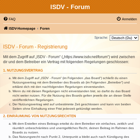
ISDV - Forum
FAQ
Anmelden
ISDV-Homepage
Foren
Sprache:
ISDV - Forum - Registrierung
Mit dem Zugriff auf „ISDV - Forum“ („https://www.isdv.net/forum“) wird zwischen
dir und dem Betreiber ein Vertrag mit folgenden Regelungen geschlossen:
1. NUTZUNGSVERTRAG
Mit dem Zugriff auf „ISDV - Forum“ (im Folgenden „das Board“) schließt du einen
Nutzungsvertrag mit dem Betreiber des Boards ab (im Folgenden „Betreiber“) und
erklärst dich mit den nachfolgenden Regelungen einverstanden.
Wenn du mit diesen Regelungen nicht einverstanden bist, so darfst du das Board
nicht weiter nutzen. Für die Nutzung des Boards gelten jeweils die an dieser Stelle
veröffentlichten Regelungen.
Der Nutzungsvertrag wird auf unbestimmte Zeit geschlossen und kann von beiden
Seiten ohne Einhaltung einer Frist jederzeit gekündigt werden.
2. EINRÄUMUNG VON NUTZUNGSRECHTEN
Mit dem Erstellen eines Beitrags erteilst du dem Betreiber ein einfaches, zeitlich und
räumlich unbeschränktes und unentgeltliches Recht, deinen Beitrag im Rahmen des
Boards zu nutzen.
Das Nutzungsrecht nach Punkt 2, Unterpunkt a bleibt auch nach Kündigung des