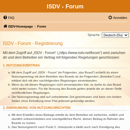
ISDV - Forum
FAQ
Anmelden
ISDV-Homepage
Foren
Sprache:
ISDV - Forum - Registrierung
Mit dem Zugriff auf „ISDV - Forum“ („https://www.isdv.net/forum“) wird zwischen
dir und dem Betreiber ein Vertrag mit folgenden Regelungen geschlossen:
1. NUTZUNGSVERTRAG
Mit dem Zugriff auf „ISDV - Forum“ (im Folgenden „das Board“) schließt du einen
Nutzungsvertrag mit dem Betreiber des Boards ab (im Folgenden „Betreiber“) und
erklärst dich mit den nachfolgenden Regelungen einverstanden.
Wenn du mit diesen Regelungen nicht einverstanden bist, so darfst du das Board
nicht weiter nutzen. Für die Nutzung des Boards gelten jeweils die an dieser Stelle
veröffentlichten Regelungen.
Der Nutzungsvertrag wird auf unbestimmte Zeit geschlossen und kann von beiden
Seiten ohne Einhaltung einer Frist jederzeit gekündigt werden.
2. EINRÄUMUNG VON NUTZUNGSRECHTEN
Mit dem Erstellen eines Beitrags erteilst du dem Betreiber ein einfaches, zeitlich und
räumlich unbeschränktes und unentgeltliches Recht, deinen Beitrag im Rahmen des
Boards zu nutzen.
Das Nutzungsrecht nach Punkt 2, Unterpunkt a bleibt auch nach Kündigung des