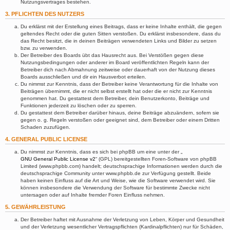
Nutzungsvertrages bestehen.
3. PFLICHTEN DES NUTZERS
Du erklärst mit der Erstellung eines Beitrags, dass er keine Inhalte enthält, die gegen
geltendes Recht oder die guten Sitten verstoßen. Du erklärst insbesondere, dass du
das Recht besitzt, die in deinen Beiträgen verwendeten Links und Bilder zu setzen
bzw. zu verwenden.
Der Betreiber des Boards übt das Hausrecht aus. Bei Verstößen gegen diese
Nutzungsbedingungen oder anderer im Board veröffentlichten Regeln kann der
Betreiber dich nach Abmahnung zeitweise oder dauerhaft von der Nutzung dieses
Boards ausschließen und dir ein Hausverbot erteilen.
Du nimmst zur Kenntnis, dass der Betreiber keine Verantwortung für die Inhalte von
Beiträgen übernimmt, die er nicht selbst erstellt hat oder die er nicht zur Kenntnis
genommen hat. Du gestattest dem Betreiber, dein Benutzerkonto, Beiträge und
Funktionen jederzeit zu löschen oder zu sperren.
Du gestattest dem Betreiber darüber hinaus, deine Beiträge abzuändern, sofern sie
gegen o. g. Regeln verstoßen oder geeignet sind, dem Betreiber oder einem Dritten
Schaden zuzufügen.
4. GENERAL PUBLIC LICENSE
Du nimmst zur Kenntnis, dass es sich bei phpBB um eine unter der „
GNU General Public License v2
“ (GPL) bereitgestellten Foren-Software von phpBB
Limited (www.phpbb.com) handelt; deutschsprachige Informationen werden durch die
deutschsprachige Community unter www.phpbb.de zur Verfügung gestellt. Beide
haben keinen Einfluss auf die Art und Weise, wie die Software verwendet wird. Sie
können insbesondere die Verwendung der Software für bestimmte Zwecke nicht
untersagen oder auf Inhalte fremder Foren Einfluss nehmen.
5. GEWÄHRLEISTUNG
Der Betreiber haftet mit Ausnahme der Verletzung von Leben, Körper und Gesundheit
und der Verletzung wesentlicher Vertragspflichten (Kardinalpflichten) nur für Schäden,