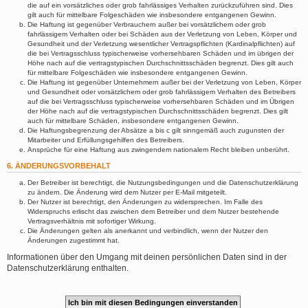
die auf ein vorsätzliches oder grob fahrlässiges Verhalten zurückzuführen sind. Dies
gilt auch für mittelbare Folgeschäden wie insbesondere entgangenen Gewinn.
Die Haftung ist gegenüber Verbrauchern außer bei vorsätzlichem oder grob
fahrlässigem Verhalten oder bei Schäden aus der Verletzung von Leben, Körper und
Gesundheit und der Verletzung wesentlicher Vertragspflichten (Kardinalpflichten) auf
die bei Vertragsschluss typischerweise vorhersehbaren Schäden und im übrigen der
Höhe nach auf die vertragstypischen Durchschnittsschäden begrenzt. Dies gilt auch
für mittelbare Folgeschäden wie insbesondere entgangenen Gewinn.
Die Haftung ist gegenüber Unternehmern außer bei der Verletzung von Leben, Körper
und Gesundheit oder vorsätzlichem oder grob fahrlässigem Verhalten des Betreibers
auf die bei Vertragsschluss typischerweise vorhersehbaren Schäden und im Übrigen
der Höhe nach auf die vertragstypischen Durchschnittsschäden begrenzt. Dies gilt
auch für mittelbare Schäden, insbesondere entgangenen Gewinn.
Die Haftungsbegrenzung der Absätze a bis c gilt sinngemäß auch zugunsten der
Mitarbeiter und Erfüllungsgehilfen des Betreibers.
Ansprüche für eine Haftung aus zwingendem nationalem Recht bleiben unberührt.
6. ÄNDERUNGSVORBEHALT
Der Betreiber ist berechtigt, die Nutzungsbedingungen und die Datenschutzerklärung
zu ändern. Die Änderung wird dem Nutzer per E-Mail mitgeteilt.
Der Nutzer ist berechtigt, den Änderungen zu widersprechen. Im Falle des
Widerspruchs erlischt das zwischen dem Betreiber und dem Nutzer bestehende
Vertragsverhältnis mit sofortiger Wirkung.
Die Änderungen gelten als anerkannt und verbindlich, wenn der Nutzer den
Änderungen zugestimmt hat.
Informationen über den Umgang mit deinen persönlichen Daten sind in der
Datenschutzerklärung enthalten.