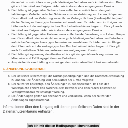
die auf ein vorsätzliches oder grob fahrlässiges Verhalten zurückzuführen sind. Dies
gilt auch für mittelbare Folgeschäden wie insbesondere entgangenen Gewinn.
Die Haftung ist gegenüber Verbrauchern außer bei vorsätzlichem oder grob
fahrlässigem Verhalten oder bei Schäden aus der Verletzung von Leben, Körper und
Gesundheit und der Verletzung wesentlicher Vertragspflichten (Kardinalpflichten) auf
die bei Vertragsschluss typischerweise vorhersehbaren Schäden und im übrigen der
Höhe nach auf die vertragstypischen Durchschnittsschäden begrenzt. Dies gilt auch
für mittelbare Folgeschäden wie insbesondere entgangenen Gewinn.
Die Haftung ist gegenüber Unternehmern außer bei der Verletzung von Leben, Körper
und Gesundheit oder vorsätzlichem oder grob fahrlässigem Verhalten des Betreibers
auf die bei Vertragsschluss typischerweise vorhersehbaren Schäden und im Übrigen
der Höhe nach auf die vertragstypischen Durchschnittsschäden begrenzt. Dies gilt
auch für mittelbare Schäden, insbesondere entgangenen Gewinn.
Die Haftungsbegrenzung der Absätze a bis c gilt sinngemäß auch zugunsten der
Mitarbeiter und Erfüllungsgehilfen des Betreibers.
Ansprüche für eine Haftung aus zwingendem nationalem Recht bleiben unberührt.
6. ÄNDERUNGSVORBEHALT
Der Betreiber ist berechtigt, die Nutzungsbedingungen und die Datenschutzerklärung
zu ändern. Die Änderung wird dem Nutzer per E-Mail mitgeteilt.
Der Nutzer ist berechtigt, den Änderungen zu widersprechen. Im Falle des
Widerspruchs erlischt das zwischen dem Betreiber und dem Nutzer bestehende
Vertragsverhältnis mit sofortiger Wirkung.
Die Änderungen gelten als anerkannt und verbindlich, wenn der Nutzer den
Änderungen zugestimmt hat.
Informationen über den Umgang mit deinen persönlichen Daten sind in der
Datenschutzerklärung enthalten.