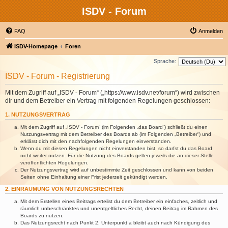
ISDV - Forum
FAQ
Anmelden
ISDV-Homepage
Foren
Sprache:
ISDV - Forum - Registrierung
Mit dem Zugriff auf „ISDV - Forum“ („https://www.isdv.net/forum“) wird zwischen
dir und dem Betreiber ein Vertrag mit folgenden Regelungen geschlossen:
1. NUTZUNGSVERTRAG
Mit dem Zugriff auf „ISDV - Forum“ (im Folgenden „das Board“) schließt du einen
Nutzungsvertrag mit dem Betreiber des Boards ab (im Folgenden „Betreiber“) und
erklärst dich mit den nachfolgenden Regelungen einverstanden.
Wenn du mit diesen Regelungen nicht einverstanden bist, so darfst du das Board
nicht weiter nutzen. Für die Nutzung des Boards gelten jeweils die an dieser Stelle
veröffentlichten Regelungen.
Der Nutzungsvertrag wird auf unbestimmte Zeit geschlossen und kann von beiden
Seiten ohne Einhaltung einer Frist jederzeit gekündigt werden.
2. EINRÄUMUNG VON NUTZUNGSRECHTEN
Mit dem Erstellen eines Beitrags erteilst du dem Betreiber ein einfaches, zeitlich und
räumlich unbeschränktes und unentgeltliches Recht, deinen Beitrag im Rahmen des
Boards zu nutzen.
Das Nutzungsrecht nach Punkt 2, Unterpunkt a bleibt auch nach Kündigung des