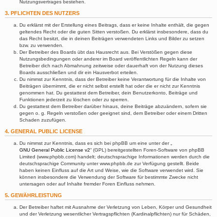
Nutzungsvertrages bestehen.
3. PFLICHTEN DES NUTZERS
Du erklärst mit der Erstellung eines Beitrags, dass er keine Inhalte enthält, die gegen
geltendes Recht oder die guten Sitten verstoßen. Du erklärst insbesondere, dass du
das Recht besitzt, die in deinen Beiträgen verwendeten Links und Bilder zu setzen
bzw. zu verwenden.
Der Betreiber des Boards übt das Hausrecht aus. Bei Verstößen gegen diese
Nutzungsbedingungen oder anderer im Board veröffentlichten Regeln kann der
Betreiber dich nach Abmahnung zeitweise oder dauerhaft von der Nutzung dieses
Boards ausschließen und dir ein Hausverbot erteilen.
Du nimmst zur Kenntnis, dass der Betreiber keine Verantwortung für die Inhalte von
Beiträgen übernimmt, die er nicht selbst erstellt hat oder die er nicht zur Kenntnis
genommen hat. Du gestattest dem Betreiber, dein Benutzerkonto, Beiträge und
Funktionen jederzeit zu löschen oder zu sperren.
Du gestattest dem Betreiber darüber hinaus, deine Beiträge abzuändern, sofern sie
gegen o. g. Regeln verstoßen oder geeignet sind, dem Betreiber oder einem Dritten
Schaden zuzufügen.
4. GENERAL PUBLIC LICENSE
Du nimmst zur Kenntnis, dass es sich bei phpBB um eine unter der „
GNU General Public License v2
“ (GPL) bereitgestellten Foren-Software von phpBB
Limited (www.phpbb.com) handelt; deutschsprachige Informationen werden durch die
deutschsprachige Community unter www.phpbb.de zur Verfügung gestellt. Beide
haben keinen Einfluss auf die Art und Weise, wie die Software verwendet wird. Sie
können insbesondere die Verwendung der Software für bestimmte Zwecke nicht
untersagen oder auf Inhalte fremder Foren Einfluss nehmen.
5. GEWÄHRLEISTUNG
Der Betreiber haftet mit Ausnahme der Verletzung von Leben, Körper und Gesundheit
und der Verletzung wesentlicher Vertragspflichten (Kardinalpflichten) nur für Schäden,