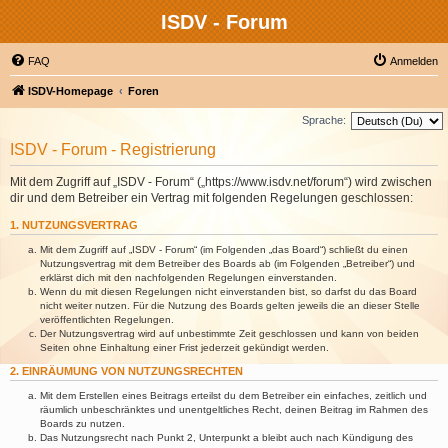
ISDV - Forum
FAQ
Anmelden
ISDV-Homepage
Foren
Sprache:
ISDV - Forum - Registrierung
Mit dem Zugriff auf „ISDV - Forum“ („https://www.isdv.net/forum“) wird zwischen
dir und dem Betreiber ein Vertrag mit folgenden Regelungen geschlossen:
1. NUTZUNGSVERTRAG
Mit dem Zugriff auf „ISDV - Forum“ (im Folgenden „das Board“) schließt du einen
Nutzungsvertrag mit dem Betreiber des Boards ab (im Folgenden „Betreiber“) und
erklärst dich mit den nachfolgenden Regelungen einverstanden.
Wenn du mit diesen Regelungen nicht einverstanden bist, so darfst du das Board
nicht weiter nutzen. Für die Nutzung des Boards gelten jeweils die an dieser Stelle
veröffentlichten Regelungen.
Der Nutzungsvertrag wird auf unbestimmte Zeit geschlossen und kann von beiden
Seiten ohne Einhaltung einer Frist jederzeit gekündigt werden.
2. EINRÄUMUNG VON NUTZUNGSRECHTEN
Mit dem Erstellen eines Beitrags erteilst du dem Betreiber ein einfaches, zeitlich und
räumlich unbeschränktes und unentgeltliches Recht, deinen Beitrag im Rahmen des
Boards zu nutzen.
Das Nutzungsrecht nach Punkt 2, Unterpunkt a bleibt auch nach Kündigung des