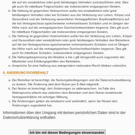
die auf ein vorsätzliches oder grob fahrlässiges Verhalten zurückzuführen sind. Dies
gilt auch für mittelbare Folgeschäden wie insbesondere entgangenen Gewinn.
Die Haftung ist gegenüber Verbrauchern außer bei vorsätzlichem oder grob
fahrlässigem Verhalten oder bei Schäden aus der Verletzung von Leben, Körper und
Gesundheit und der Verletzung wesentlicher Vertragspflichten (Kardinalpflichten) auf
die bei Vertragsschluss typischerweise vorhersehbaren Schäden und im übrigen der
Höhe nach auf die vertragstypischen Durchschnittsschäden begrenzt. Dies gilt auch
für mittelbare Folgeschäden wie insbesondere entgangenen Gewinn.
Die Haftung ist gegenüber Unternehmern außer bei der Verletzung von Leben, Körper
und Gesundheit oder vorsätzlichem oder grob fahrlässigem Verhalten des Betreibers
auf die bei Vertragsschluss typischerweise vorhersehbaren Schäden und im Übrigen
der Höhe nach auf die vertragstypischen Durchschnittsschäden begrenzt. Dies gilt
auch für mittelbare Schäden, insbesondere entgangenen Gewinn.
Die Haftungsbegrenzung der Absätze a bis c gilt sinngemäß auch zugunsten der
Mitarbeiter und Erfüllungsgehilfen des Betreibers.
Ansprüche für eine Haftung aus zwingendem nationalem Recht bleiben unberührt.
6. ÄNDERUNGSVORBEHALT
Der Betreiber ist berechtigt, die Nutzungsbedingungen und die Datenschutzerklärung
zu ändern. Die Änderung wird dem Nutzer per E-Mail mitgeteilt.
Der Nutzer ist berechtigt, den Änderungen zu widersprechen. Im Falle des
Widerspruchs erlischt das zwischen dem Betreiber und dem Nutzer bestehende
Vertragsverhältnis mit sofortiger Wirkung.
Die Änderungen gelten als anerkannt und verbindlich, wenn der Nutzer den
Änderungen zugestimmt hat.
Informationen über den Umgang mit deinen persönlichen Daten sind in der
Datenschutzerklärung enthalten.