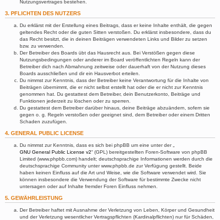
Nutzungsvertrages bestehen.
3. PFLICHTEN DES NUTZERS
Du erklärst mit der Erstellung eines Beitrags, dass er keine Inhalte enthält, die gegen
geltendes Recht oder die guten Sitten verstoßen. Du erklärst insbesondere, dass du
das Recht besitzt, die in deinen Beiträgen verwendeten Links und Bilder zu setzen
bzw. zu verwenden.
Der Betreiber des Boards übt das Hausrecht aus. Bei Verstößen gegen diese
Nutzungsbedingungen oder anderer im Board veröffentlichten Regeln kann der
Betreiber dich nach Abmahnung zeitweise oder dauerhaft von der Nutzung dieses
Boards ausschließen und dir ein Hausverbot erteilen.
Du nimmst zur Kenntnis, dass der Betreiber keine Verantwortung für die Inhalte von
Beiträgen übernimmt, die er nicht selbst erstellt hat oder die er nicht zur Kenntnis
genommen hat. Du gestattest dem Betreiber, dein Benutzerkonto, Beiträge und
Funktionen jederzeit zu löschen oder zu sperren.
Du gestattest dem Betreiber darüber hinaus, deine Beiträge abzuändern, sofern sie
gegen o. g. Regeln verstoßen oder geeignet sind, dem Betreiber oder einem Dritten
Schaden zuzufügen.
4. GENERAL PUBLIC LICENSE
Du nimmst zur Kenntnis, dass es sich bei phpBB um eine unter der „
GNU General Public License v2
“ (GPL) bereitgestellten Foren-Software von phpBB
Limited (www.phpbb.com) handelt; deutschsprachige Informationen werden durch die
deutschsprachige Community unter www.phpbb.de zur Verfügung gestellt. Beide
haben keinen Einfluss auf die Art und Weise, wie die Software verwendet wird. Sie
können insbesondere die Verwendung der Software für bestimmte Zwecke nicht
untersagen oder auf Inhalte fremder Foren Einfluss nehmen.
5. GEWÄHRLEISTUNG
Der Betreiber haftet mit Ausnahme der Verletzung von Leben, Körper und Gesundheit
und der Verletzung wesentlicher Vertragspflichten (Kardinalpflichten) nur für Schäden,