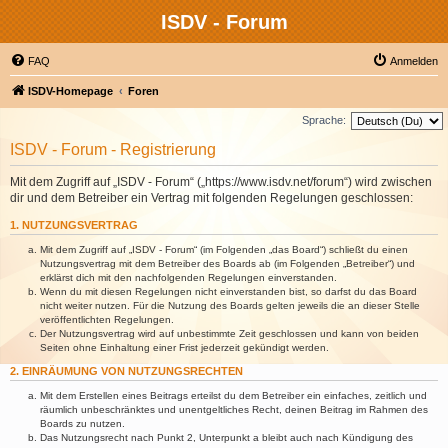
ISDV - Forum
FAQ
Anmelden
ISDV-Homepage
Foren
Sprache:
ISDV - Forum - Registrierung
Mit dem Zugriff auf „ISDV - Forum“ („https://www.isdv.net/forum“) wird zwischen
dir und dem Betreiber ein Vertrag mit folgenden Regelungen geschlossen:
1. NUTZUNGSVERTRAG
Mit dem Zugriff auf „ISDV - Forum“ (im Folgenden „das Board“) schließt du einen
Nutzungsvertrag mit dem Betreiber des Boards ab (im Folgenden „Betreiber“) und
erklärst dich mit den nachfolgenden Regelungen einverstanden.
Wenn du mit diesen Regelungen nicht einverstanden bist, so darfst du das Board
nicht weiter nutzen. Für die Nutzung des Boards gelten jeweils die an dieser Stelle
veröffentlichten Regelungen.
Der Nutzungsvertrag wird auf unbestimmte Zeit geschlossen und kann von beiden
Seiten ohne Einhaltung einer Frist jederzeit gekündigt werden.
2. EINRÄUMUNG VON NUTZUNGSRECHTEN
Mit dem Erstellen eines Beitrags erteilst du dem Betreiber ein einfaches, zeitlich und
räumlich unbeschränktes und unentgeltliches Recht, deinen Beitrag im Rahmen des
Boards zu nutzen.
Das Nutzungsrecht nach Punkt 2, Unterpunkt a bleibt auch nach Kündigung des