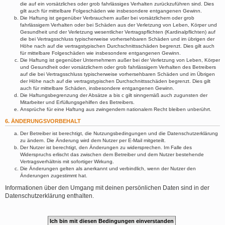
die auf ein vorsätzliches oder grob fahrlässiges Verhalten zurückzuführen sind. Dies
gilt auch für mittelbare Folgeschäden wie insbesondere entgangenen Gewinn.
Die Haftung ist gegenüber Verbrauchern außer bei vorsätzlichem oder grob
fahrlässigem Verhalten oder bei Schäden aus der Verletzung von Leben, Körper und
Gesundheit und der Verletzung wesentlicher Vertragspflichten (Kardinalpflichten) auf
die bei Vertragsschluss typischerweise vorhersehbaren Schäden und im übrigen der
Höhe nach auf die vertragstypischen Durchschnittsschäden begrenzt. Dies gilt auch
für mittelbare Folgeschäden wie insbesondere entgangenen Gewinn.
Die Haftung ist gegenüber Unternehmern außer bei der Verletzung von Leben, Körper
und Gesundheit oder vorsätzlichem oder grob fahrlässigem Verhalten des Betreibers
auf die bei Vertragsschluss typischerweise vorhersehbaren Schäden und im Übrigen
der Höhe nach auf die vertragstypischen Durchschnittsschäden begrenzt. Dies gilt
auch für mittelbare Schäden, insbesondere entgangenen Gewinn.
Die Haftungsbegrenzung der Absätze a bis c gilt sinngemäß auch zugunsten der
Mitarbeiter und Erfüllungsgehilfen des Betreibers.
Ansprüche für eine Haftung aus zwingendem nationalem Recht bleiben unberührt.
6. ÄNDERUNGSVORBEHALT
Der Betreiber ist berechtigt, die Nutzungsbedingungen und die Datenschutzerklärung
zu ändern. Die Änderung wird dem Nutzer per E-Mail mitgeteilt.
Der Nutzer ist berechtigt, den Änderungen zu widersprechen. Im Falle des
Widerspruchs erlischt das zwischen dem Betreiber und dem Nutzer bestehende
Vertragsverhältnis mit sofortiger Wirkung.
Die Änderungen gelten als anerkannt und verbindlich, wenn der Nutzer den
Änderungen zugestimmt hat.
Informationen über den Umgang mit deinen persönlichen Daten sind in der
Datenschutzerklärung enthalten.