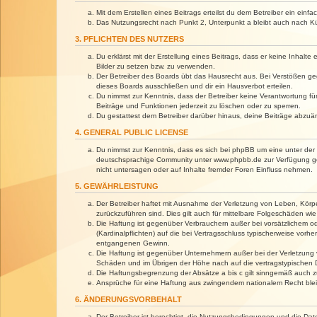
Mit dem Erstellen eines Beitrags erteilst du dem Betreiber ein ein
Das Nutzungsrecht nach Punkt 2, Unterpunkt a bleibt auch nach 
3. PFLICHTEN DES NUTZERS
Du erklärst mit der Erstellung eines Beitrags, dass er keine Inhalt
Bilder zu setzen bzw. zu verwenden.
Der Betreiber des Boards übt das Hausrecht aus. Bei Verstößen g
dieses Boards ausschließen und dir ein Hausverbot erteilen.
Du nimmst zur Kenntnis, dass der Betreiber keine Verantwortung für 
Beiträge und Funktionen jederzeit zu löschen oder zu sperren.
Du gestattest dem Betreiber darüber hinaus, deine Beiträge abzuä
4. GENERAL PUBLIC LICENSE
Du nimmst zur Kenntnis, dass es sich bei phpBB um eine unter der 
deutschsprachige Community unter www.phpbb.de zur Verfügung gest
nicht untersagen oder auf Inhalte fremder Foren Einfluss nehmen.
5. GEWÄHRLEISTUNG
Der Betreiber haftet mit Ausnahme der Verletzung von Leben, Körper
zurückzuführen sind. Dies gilt auch für mittelbare Folgeschäden 
Die Haftung ist gegenüber Verbrauchern außer bei vorsätzlichem o
(Kardinalpflichten) auf die bei Vertragsschluss typischerweise vo
entgangenen Gewinn.
Die Haftung ist gegenüber Unternehmern außer bei der Verletzung 
Schäden und im Übrigen der Höhe nach auf die vertragstypischen 
Die Haftungsbegrenzung der Absätze a bis c gilt sinngemäß auch zu
Ansprüche für eine Haftung aus zwingendem nationalem Recht blei
6. ÄNDERUNGSVORBEHALT
Der Betreiber ist berechtigt, die Nutzungsbedingungen und die Dat