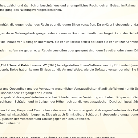
faches, zeitlich und räumlich unbeschränktes und unentgeltliches Recht, deinen Beitrag im Rahme
Kündigung des Nutzungsvertrages bestehen.
e enthält, die gegen geltendes Recht oder die guten Sitten verstoßen. Du erklärst insbesondere, 
egen diese Nutzungsbedingungen oder anderer im Board veröffentlichten Regeln kann der Betre
die Inhalte von Beiträgen übernimmt, die er nicht selbst erstellt hat oder die er nicht zur Kenn
ndern, sofern sie gegen o. g. Regeln verstoßen oder geeignet sind, dem Betreiber oder einem D
„
GNU General Public License v2
“ (GPL) bereitgestellten Foren-Software von phpBB Limited (ww
ellt. Beide haben keinen Einfluss auf die Art und Weise, wie die Software verwendet wird. Si
 und Gesundheit und der Verletzung wesentlicher Vertragspflichten (Kardinalpflichten) nur für Sc
wie insbesondere entgangenen Gewinn.
der grob fahrlässigem Verhalten oder bei Schäden aus der Verletzung von Leben, Körper und Ges
rhersehbaren Schäden und im übrigen der Höhe nach auf die vertragstypischen Durchschnittsschäde
von Leben, Körper und Gesundheit oder vorsätzlichem oder grob fahrlässigem Verhalten des Betr
Durchschnittsschäden begrenzt. Dies gilt auch für mittelbare Schäden, insbesondere entgangen
gunsten der Mitarbeiter und Erfüllungsgehilfen des Betreibers.
ben unberührt.
enschutzerklärung zu ändern. Die Änderung wird dem Nutzer per E-Mail mitgeteilt.