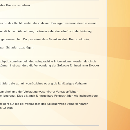
n des Boards zu nutzen.
dass du das Recht besitzt, die in deinen Beiträgen verwendeten Links und
iber dich nach Abmahnung zeitweise oder dauerhaft von der Nutzung
tnis genommen hat. Du gestattest dem Betreiber, dein Benutzerkonto,
ritten Schaden zuzufügen.
w.phpbb.com) handelt; deutschsprachige Informationen werden durch die
e können insbesondere die Verwendung der Software für bestimmte Zwecke
häden, die auf ein vorsätzliches oder grob fahrlässiges Verhalten
undheit und der Verletzung wesentlicher Vertragspflichten
n begrenzt. Dies gilt auch für mittelbare Folgeschäden wie insbesondere
eibers auf die bei Vertragsschluss typischerweise vorhersehbaren
en Gewinn.