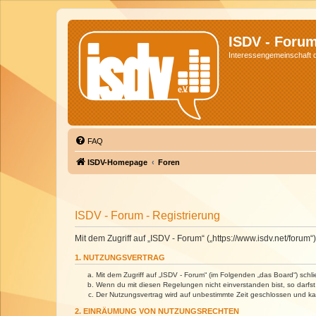
ISDV - Foru
Interessengemeinschaft de
FAQ
ISDV-Homepage
Foren
ISDV - Forum - Registrierung
Mit dem Zugriff auf „ISDV - Forum“ („https://www.isdv.net/foru
1. NUTZUNGSVERTRAG
Mit dem Zugriff auf „ISDV - Forum“ (im Folgenden „das Board“) sch
Wenn du mit diesen Regelungen nicht einverstanden bist, so darfst 
Der Nutzungsvertrag wird auf unbestimmte Zeit geschlossen und kan
2. EINRÄUMUNG VON NUTZUNGSRECHTEN