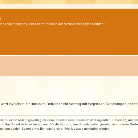
m
r selbständigen Dienstleister/Innen in der Veranstaltungswirtschaft e.V.
m“) wird zwischen dir und dem Betreiber ein Vertrag mit folgenden Regelungen gesch
ließt du einen Nutzungsvertrag mit dem Betreiber des Boards ab (im Folgenden „Betreiber“) und 
du das Board nicht weiter nutzen. Für die Nutzung des Boards gelten jeweils die an dieser Stell
n von beiden Seiten ohne Einhaltung einer Frist jederzeit gekündigt werden.