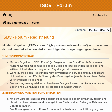
ISDV - Forum
FAQ
Anmelden
ISDV-Homepage
Foren
Sprache:
ISDV - Forum - Registrierung
Mit dem Zugriff auf „ISDV - Forum“ („https://www.isdv.net/forum“) wird zwischen
dir und dem Betreiber ein Vertrag mit folgenden Regelungen geschlossen:
1. NUTZUNGSVERTRAG
Mit dem Zugriff auf „ISDV - Forum“ (im Folgenden „das Board“) schließt du einen
Nutzungsvertrag mit dem Betreiber des Boards ab (im Folgenden „Betreiber“) und
erklärst dich mit den nachfolgenden Regelungen einverstanden.
Wenn du mit diesen Regelungen nicht einverstanden bist, so darfst du das Board
nicht weiter nutzen. Für die Nutzung des Boards gelten jeweils die an dieser Stelle
veröffentlichten Regelungen.
Der Nutzungsvertrag wird auf unbestimmte Zeit geschlossen und kann von beiden
Seiten ohne Einhaltung einer Frist jederzeit gekündigt werden.
2. EINRÄUMUNG VON NUTZUNGSRECHTEN
Mit dem Erstellen eines Beitrags erteilst du dem Betreiber ein einfaches, zeitlich und
räumlich unbeschränktes und unentgeltliches Recht, deinen Beitrag im Rahmen des
Boards zu nutzen.
Das Nutzungsrecht nach Punkt 2, Unterpunkt a bleibt auch nach Kündigung des