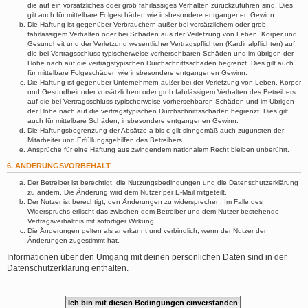
die auf ein vorsätzliches oder grob fahrlässiges Verhalten zurückzuführen sind. Dies
gilt auch für mittelbare Folgeschäden wie insbesondere entgangenen Gewinn.
Die Haftung ist gegenüber Verbrauchern außer bei vorsätzlichem oder grob
fahrlässigem Verhalten oder bei Schäden aus der Verletzung von Leben, Körper und
Gesundheit und der Verletzung wesentlicher Vertragspflichten (Kardinalpflichten) auf
die bei Vertragsschluss typischerweise vorhersehbaren Schäden und im übrigen der
Höhe nach auf die vertragstypischen Durchschnittsschäden begrenzt. Dies gilt auch
für mittelbare Folgeschäden wie insbesondere entgangenen Gewinn.
Die Haftung ist gegenüber Unternehmern außer bei der Verletzung von Leben, Körper
und Gesundheit oder vorsätzlichem oder grob fahrlässigem Verhalten des Betreibers
auf die bei Vertragsschluss typischerweise vorhersehbaren Schäden und im Übrigen
der Höhe nach auf die vertragstypischen Durchschnittsschäden begrenzt. Dies gilt
auch für mittelbare Schäden, insbesondere entgangenen Gewinn.
Die Haftungsbegrenzung der Absätze a bis c gilt sinngemäß auch zugunsten der
Mitarbeiter und Erfüllungsgehilfen des Betreibers.
Ansprüche für eine Haftung aus zwingendem nationalem Recht bleiben unberührt.
6. ÄNDERUNGSVORBEHALT
Der Betreiber ist berechtigt, die Nutzungsbedingungen und die Datenschutzerklärung
zu ändern. Die Änderung wird dem Nutzer per E-Mail mitgeteilt.
Der Nutzer ist berechtigt, den Änderungen zu widersprechen. Im Falle des
Widerspruchs erlischt das zwischen dem Betreiber und dem Nutzer bestehende
Vertragsverhältnis mit sofortiger Wirkung.
Die Änderungen gelten als anerkannt und verbindlich, wenn der Nutzer den
Änderungen zugestimmt hat.
Informationen über den Umgang mit deinen persönlichen Daten sind in der
Datenschutzerklärung enthalten.