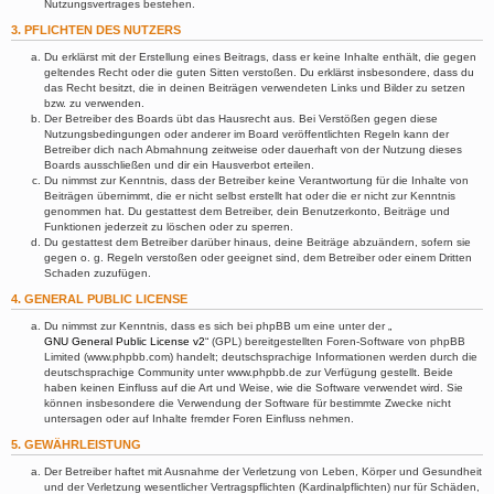
Nutzungsvertrages bestehen.
3. PFLICHTEN DES NUTZERS
Du erklärst mit der Erstellung eines Beitrags, dass er keine Inhalte enthält, die gegen
geltendes Recht oder die guten Sitten verstoßen. Du erklärst insbesondere, dass du
das Recht besitzt, die in deinen Beiträgen verwendeten Links und Bilder zu setzen
bzw. zu verwenden.
Der Betreiber des Boards übt das Hausrecht aus. Bei Verstößen gegen diese
Nutzungsbedingungen oder anderer im Board veröffentlichten Regeln kann der
Betreiber dich nach Abmahnung zeitweise oder dauerhaft von der Nutzung dieses
Boards ausschließen und dir ein Hausverbot erteilen.
Du nimmst zur Kenntnis, dass der Betreiber keine Verantwortung für die Inhalte von
Beiträgen übernimmt, die er nicht selbst erstellt hat oder die er nicht zur Kenntnis
genommen hat. Du gestattest dem Betreiber, dein Benutzerkonto, Beiträge und
Funktionen jederzeit zu löschen oder zu sperren.
Du gestattest dem Betreiber darüber hinaus, deine Beiträge abzuändern, sofern sie
gegen o. g. Regeln verstoßen oder geeignet sind, dem Betreiber oder einem Dritten
Schaden zuzufügen.
4. GENERAL PUBLIC LICENSE
Du nimmst zur Kenntnis, dass es sich bei phpBB um eine unter der „
GNU General Public License v2
“ (GPL) bereitgestellten Foren-Software von phpBB
Limited (www.phpbb.com) handelt; deutschsprachige Informationen werden durch die
deutschsprachige Community unter www.phpbb.de zur Verfügung gestellt. Beide
haben keinen Einfluss auf die Art und Weise, wie die Software verwendet wird. Sie
können insbesondere die Verwendung der Software für bestimmte Zwecke nicht
untersagen oder auf Inhalte fremder Foren Einfluss nehmen.
5. GEWÄHRLEISTUNG
Der Betreiber haftet mit Ausnahme der Verletzung von Leben, Körper und Gesundheit
und der Verletzung wesentlicher Vertragspflichten (Kardinalpflichten) nur für Schäden,