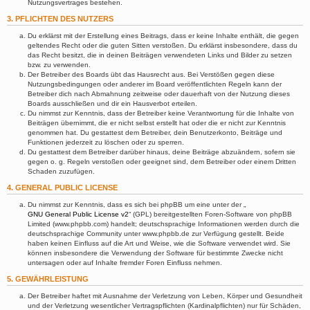
Nutzungsvertrages bestehen.
3. PFLICHTEN DES NUTZERS
Du erklärst mit der Erstellung eines Beitrags, dass er keine Inhalte enthält, die gegen
geltendes Recht oder die guten Sitten verstoßen. Du erklärst insbesondere, dass du
das Recht besitzt, die in deinen Beiträgen verwendeten Links und Bilder zu setzen
bzw. zu verwenden.
Der Betreiber des Boards übt das Hausrecht aus. Bei Verstößen gegen diese
Nutzungsbedingungen oder anderer im Board veröffentlichten Regeln kann der
Betreiber dich nach Abmahnung zeitweise oder dauerhaft von der Nutzung dieses
Boards ausschließen und dir ein Hausverbot erteilen.
Du nimmst zur Kenntnis, dass der Betreiber keine Verantwortung für die Inhalte von
Beiträgen übernimmt, die er nicht selbst erstellt hat oder die er nicht zur Kenntnis
genommen hat. Du gestattest dem Betreiber, dein Benutzerkonto, Beiträge und
Funktionen jederzeit zu löschen oder zu sperren.
Du gestattest dem Betreiber darüber hinaus, deine Beiträge abzuändern, sofern sie
gegen o. g. Regeln verstoßen oder geeignet sind, dem Betreiber oder einem Dritten
Schaden zuzufügen.
4. GENERAL PUBLIC LICENSE
Du nimmst zur Kenntnis, dass es sich bei phpBB um eine unter der „
GNU General Public License v2
“ (GPL) bereitgestellten Foren-Software von phpBB
Limited (www.phpbb.com) handelt; deutschsprachige Informationen werden durch die
deutschsprachige Community unter www.phpbb.de zur Verfügung gestellt. Beide
haben keinen Einfluss auf die Art und Weise, wie die Software verwendet wird. Sie
können insbesondere die Verwendung der Software für bestimmte Zwecke nicht
untersagen oder auf Inhalte fremder Foren Einfluss nehmen.
5. GEWÄHRLEISTUNG
Der Betreiber haftet mit Ausnahme der Verletzung von Leben, Körper und Gesundheit
und der Verletzung wesentlicher Vertragspflichten (Kardinalpflichten) nur für Schäden,