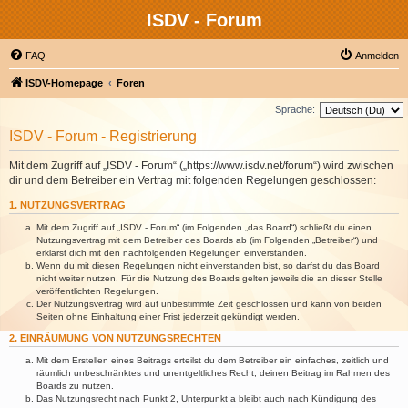
ISDV - Forum
FAQ
Anmelden
ISDV-Homepage
Foren
Sprache:
ISDV - Forum - Registrierung
Mit dem Zugriff auf „ISDV - Forum“ („https://www.isdv.net/forum“) wird zwischen
dir und dem Betreiber ein Vertrag mit folgenden Regelungen geschlossen:
1. NUTZUNGSVERTRAG
Mit dem Zugriff auf „ISDV - Forum“ (im Folgenden „das Board“) schließt du einen
Nutzungsvertrag mit dem Betreiber des Boards ab (im Folgenden „Betreiber“) und
erklärst dich mit den nachfolgenden Regelungen einverstanden.
Wenn du mit diesen Regelungen nicht einverstanden bist, so darfst du das Board
nicht weiter nutzen. Für die Nutzung des Boards gelten jeweils die an dieser Stelle
veröffentlichten Regelungen.
Der Nutzungsvertrag wird auf unbestimmte Zeit geschlossen und kann von beiden
Seiten ohne Einhaltung einer Frist jederzeit gekündigt werden.
2. EINRÄUMUNG VON NUTZUNGSRECHTEN
Mit dem Erstellen eines Beitrags erteilst du dem Betreiber ein einfaches, zeitlich und
räumlich unbeschränktes und unentgeltliches Recht, deinen Beitrag im Rahmen des
Boards zu nutzen.
Das Nutzungsrecht nach Punkt 2, Unterpunkt a bleibt auch nach Kündigung des