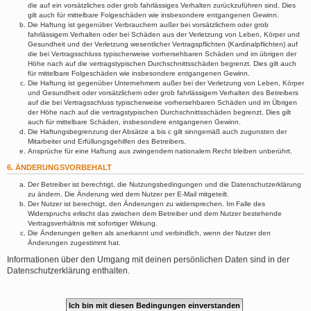
die auf ein vorsätzliches oder grob fahrlässiges Verhalten zurückzuführen sind. Dies
gilt auch für mittelbare Folgeschäden wie insbesondere entgangenen Gewinn.
Die Haftung ist gegenüber Verbrauchern außer bei vorsätzlichem oder grob
fahrlässigem Verhalten oder bei Schäden aus der Verletzung von Leben, Körper und
Gesundheit und der Verletzung wesentlicher Vertragspflichten (Kardinalpflichten) auf
die bei Vertragsschluss typischerweise vorhersehbaren Schäden und im übrigen der
Höhe nach auf die vertragstypischen Durchschnittsschäden begrenzt. Dies gilt auch
für mittelbare Folgeschäden wie insbesondere entgangenen Gewinn.
Die Haftung ist gegenüber Unternehmern außer bei der Verletzung von Leben, Körper
und Gesundheit oder vorsätzlichem oder grob fahrlässigem Verhalten des Betreibers
auf die bei Vertragsschluss typischerweise vorhersehbaren Schäden und im Übrigen
der Höhe nach auf die vertragstypischen Durchschnittsschäden begrenzt. Dies gilt
auch für mittelbare Schäden, insbesondere entgangenen Gewinn.
Die Haftungsbegrenzung der Absätze a bis c gilt sinngemäß auch zugunsten der
Mitarbeiter und Erfüllungsgehilfen des Betreibers.
Ansprüche für eine Haftung aus zwingendem nationalem Recht bleiben unberührt.
6. ÄNDERUNGSVORBEHALT
Der Betreiber ist berechtigt, die Nutzungsbedingungen und die Datenschutzerklärung
zu ändern. Die Änderung wird dem Nutzer per E-Mail mitgeteilt.
Der Nutzer ist berechtigt, den Änderungen zu widersprechen. Im Falle des
Widerspruchs erlischt das zwischen dem Betreiber und dem Nutzer bestehende
Vertragsverhältnis mit sofortiger Wirkung.
Die Änderungen gelten als anerkannt und verbindlich, wenn der Nutzer den
Änderungen zugestimmt hat.
Informationen über den Umgang mit deinen persönlichen Daten sind in der
Datenschutzerklärung enthalten.