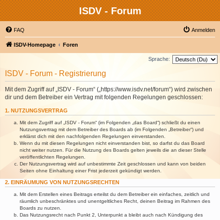
ISDV - Forum
FAQ
Anmelden
ISDV-Homepage
Foren
Sprache:
ISDV - Forum - Registrierung
Mit dem Zugriff auf „ISDV - Forum“ („https://www.isdv.net/forum“) wird zwischen
dir und dem Betreiber ein Vertrag mit folgenden Regelungen geschlossen:
1. NUTZUNGSVERTRAG
Mit dem Zugriff auf „ISDV - Forum“ (im Folgenden „das Board“) schließt du einen
Nutzungsvertrag mit dem Betreiber des Boards ab (im Folgenden „Betreiber“) und
erklärst dich mit den nachfolgenden Regelungen einverstanden.
Wenn du mit diesen Regelungen nicht einverstanden bist, so darfst du das Board
nicht weiter nutzen. Für die Nutzung des Boards gelten jeweils die an dieser Stelle
veröffentlichten Regelungen.
Der Nutzungsvertrag wird auf unbestimmte Zeit geschlossen und kann von beiden
Seiten ohne Einhaltung einer Frist jederzeit gekündigt werden.
2. EINRÄUMUNG VON NUTZUNGSRECHTEN
Mit dem Erstellen eines Beitrags erteilst du dem Betreiber ein einfaches, zeitlich und
räumlich unbeschränktes und unentgeltliches Recht, deinen Beitrag im Rahmen des
Boards zu nutzen.
Das Nutzungsrecht nach Punkt 2, Unterpunkt a bleibt auch nach Kündigung des