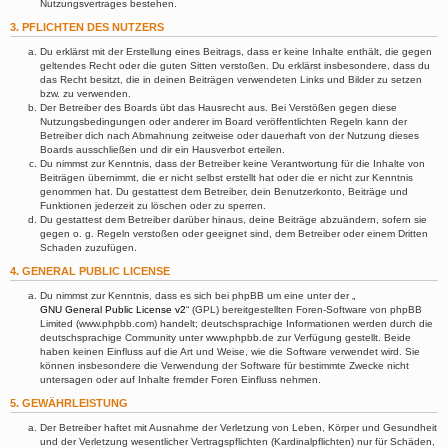
Nutzungsvertrages bestehen.
3. PFLICHTEN DES NUTZERS
Du erklärst mit der Erstellung eines Beitrags, dass er keine Inhalte enthält, die gegen
geltendes Recht oder die guten Sitten verstoßen. Du erklärst insbesondere, dass du
das Recht besitzt, die in deinen Beiträgen verwendeten Links und Bilder zu setzen
bzw. zu verwenden.
Der Betreiber des Boards übt das Hausrecht aus. Bei Verstößen gegen diese
Nutzungsbedingungen oder anderer im Board veröffentlichten Regeln kann der
Betreiber dich nach Abmahnung zeitweise oder dauerhaft von der Nutzung dieses
Boards ausschließen und dir ein Hausverbot erteilen.
Du nimmst zur Kenntnis, dass der Betreiber keine Verantwortung für die Inhalte von
Beiträgen übernimmt, die er nicht selbst erstellt hat oder die er nicht zur Kenntnis
genommen hat. Du gestattest dem Betreiber, dein Benutzerkonto, Beiträge und
Funktionen jederzeit zu löschen oder zu sperren.
Du gestattest dem Betreiber darüber hinaus, deine Beiträge abzuändern, sofern sie
gegen o. g. Regeln verstoßen oder geeignet sind, dem Betreiber oder einem Dritten
Schaden zuzufügen.
4. GENERAL PUBLIC LICENSE
Du nimmst zur Kenntnis, dass es sich bei phpBB um eine unter der „
GNU General Public License v2
“ (GPL) bereitgestellten Foren-Software von phpBB
Limited (www.phpbb.com) handelt; deutschsprachige Informationen werden durch die
deutschsprachige Community unter www.phpbb.de zur Verfügung gestellt. Beide
haben keinen Einfluss auf die Art und Weise, wie die Software verwendet wird. Sie
können insbesondere die Verwendung der Software für bestimmte Zwecke nicht
untersagen oder auf Inhalte fremder Foren Einfluss nehmen.
5. GEWÄHRLEISTUNG
Der Betreiber haftet mit Ausnahme der Verletzung von Leben, Körper und Gesundheit
und der Verletzung wesentlicher Vertragspflichten (Kardinalpflichten) nur für Schäden,