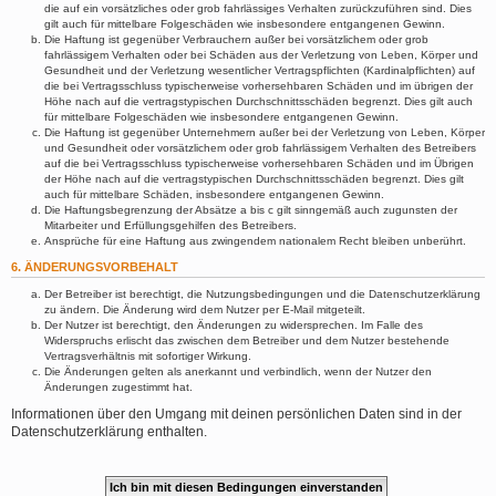
die auf ein vorsätzliches oder grob fahrlässiges Verhalten zurückzuführen sind. Dies
gilt auch für mittelbare Folgeschäden wie insbesondere entgangenen Gewinn.
Die Haftung ist gegenüber Verbrauchern außer bei vorsätzlichem oder grob
fahrlässigem Verhalten oder bei Schäden aus der Verletzung von Leben, Körper und
Gesundheit und der Verletzung wesentlicher Vertragspflichten (Kardinalpflichten) auf
die bei Vertragsschluss typischerweise vorhersehbaren Schäden und im übrigen der
Höhe nach auf die vertragstypischen Durchschnittsschäden begrenzt. Dies gilt auch
für mittelbare Folgeschäden wie insbesondere entgangenen Gewinn.
Die Haftung ist gegenüber Unternehmern außer bei der Verletzung von Leben, Körper
und Gesundheit oder vorsätzlichem oder grob fahrlässigem Verhalten des Betreibers
auf die bei Vertragsschluss typischerweise vorhersehbaren Schäden und im Übrigen
der Höhe nach auf die vertragstypischen Durchschnittsschäden begrenzt. Dies gilt
auch für mittelbare Schäden, insbesondere entgangenen Gewinn.
Die Haftungsbegrenzung der Absätze a bis c gilt sinngemäß auch zugunsten der
Mitarbeiter und Erfüllungsgehilfen des Betreibers.
Ansprüche für eine Haftung aus zwingendem nationalem Recht bleiben unberührt.
6. ÄNDERUNGSVORBEHALT
Der Betreiber ist berechtigt, die Nutzungsbedingungen und die Datenschutzerklärung
zu ändern. Die Änderung wird dem Nutzer per E-Mail mitgeteilt.
Der Nutzer ist berechtigt, den Änderungen zu widersprechen. Im Falle des
Widerspruchs erlischt das zwischen dem Betreiber und dem Nutzer bestehende
Vertragsverhältnis mit sofortiger Wirkung.
Die Änderungen gelten als anerkannt und verbindlich, wenn der Nutzer den
Änderungen zugestimmt hat.
Informationen über den Umgang mit deinen persönlichen Daten sind in der
Datenschutzerklärung enthalten.