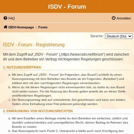
ISDV - Forum
FAQ
Anmelden
ISDV-Homepage
Foren
Sprache:
ISDV - Forum - Registrierung
Mit dem Zugriff auf „ISDV - Forum“ („https://www.isdv.net/forum“) wird zwischen
dir und dem Betreiber ein Vertrag mit folgenden Regelungen geschlossen:
1. NUTZUNGSVERTRAG
Mit dem Zugriff auf „ISDV - Forum“ (im Folgenden „das Board“) schließt du einen
Nutzungsvertrag mit dem Betreiber des Boards ab (im Folgenden „Betreiber“) und
erklärst dich mit den nachfolgenden Regelungen einverstanden.
Wenn du mit diesen Regelungen nicht einverstanden bist, so darfst du das Board
nicht weiter nutzen. Für die Nutzung des Boards gelten jeweils die an dieser Stelle
veröffentlichten Regelungen.
Der Nutzungsvertrag wird auf unbestimmte Zeit geschlossen und kann von beiden
Seiten ohne Einhaltung einer Frist jederzeit gekündigt werden.
2. EINRÄUMUNG VON NUTZUNGSRECHTEN
Mit dem Erstellen eines Beitrags erteilst du dem Betreiber ein einfaches, zeitlich und
räumlich unbeschränktes und unentgeltliches Recht, deinen Beitrag im Rahmen des
Boards zu nutzen.
Das Nutzungsrecht nach Punkt 2, Unterpunkt a bleibt auch nach Kündigung des