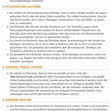
Nutzungsvertrages bestehen.
3. PFLICHTEN DES NUTZERS
Du erklärst mit der Erstellung eines Beitrags, dass er keine Inhalte enthält, die gegen
geltendes Recht oder die guten Sitten verstoßen. Du erklärst insbesondere, dass du
das Recht besitzt, die in deinen Beiträgen verwendeten Links und Bilder zu setzen
bzw. zu verwenden.
Der Betreiber des Boards übt das Hausrecht aus. Bei Verstößen gegen diese
Nutzungsbedingungen oder anderer im Board veröffentlichten Regeln kann der
Betreiber dich nach Abmahnung zeitweise oder dauerhaft von der Nutzung dieses
Boards ausschließen und dir ein Hausverbot erteilen.
Du nimmst zur Kenntnis, dass der Betreiber keine Verantwortung für die Inhalte von
Beiträgen übernimmt, die er nicht selbst erstellt hat oder die er nicht zur Kenntnis
genommen hat. Du gestattest dem Betreiber, dein Benutzerkonto, Beiträge und
Funktionen jederzeit zu löschen oder zu sperren.
Du gestattest dem Betreiber darüber hinaus, deine Beiträge abzuändern, sofern sie
gegen o. g. Regeln verstoßen oder geeignet sind, dem Betreiber oder einem Dritten
Schaden zuzufügen.
4. GENERAL PUBLIC LICENSE
Du nimmst zur Kenntnis, dass es sich bei phpBB um eine unter der „
GNU General Public License v2
“ (GPL) bereitgestellten Foren-Software von phpBB
Limited (www.phpbb.com) handelt; deutschsprachige Informationen werden durch die
deutschsprachige Community unter www.phpbb.de zur Verfügung gestellt. Beide
haben keinen Einfluss auf die Art und Weise, wie die Software verwendet wird. Sie
können insbesondere die Verwendung der Software für bestimmte Zwecke nicht
untersagen oder auf Inhalte fremder Foren Einfluss nehmen.
5. GEWÄHRLEISTUNG
Der Betreiber haftet mit Ausnahme der Verletzung von Leben, Körper und Gesundheit
und der Verletzung wesentlicher Vertragspflichten (Kardinalpflichten) nur für Schäden,