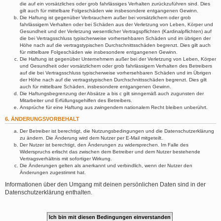
die auf ein vorsätzliches oder grob fahrlässiges Verhalten zurückzuführen sind. Dies
gilt auch für mittelbare Folgeschäden wie insbesondere entgangenen Gewinn.
Die Haftung ist gegenüber Verbrauchern außer bei vorsätzlichem oder grob
fahrlässigem Verhalten oder bei Schäden aus der Verletzung von Leben, Körper und
Gesundheit und der Verletzung wesentlicher Vertragspflichten (Kardinalpflichten) auf
die bei Vertragsschluss typischerweise vorhersehbaren Schäden und im übrigen der
Höhe nach auf die vertragstypischen Durchschnittsschäden begrenzt. Dies gilt auch
für mittelbare Folgeschäden wie insbesondere entgangenen Gewinn.
Die Haftung ist gegenüber Unternehmern außer bei der Verletzung von Leben, Körper
und Gesundheit oder vorsätzlichem oder grob fahrlässigem Verhalten des Betreibers
auf die bei Vertragsschluss typischerweise vorhersehbaren Schäden und im Übrigen
der Höhe nach auf die vertragstypischen Durchschnittsschäden begrenzt. Dies gilt
auch für mittelbare Schäden, insbesondere entgangenen Gewinn.
Die Haftungsbegrenzung der Absätze a bis c gilt sinngemäß auch zugunsten der
Mitarbeiter und Erfüllungsgehilfen des Betreibers.
Ansprüche für eine Haftung aus zwingendem nationalem Recht bleiben unberührt.
6. ÄNDERUNGSVORBEHALT
Der Betreiber ist berechtigt, die Nutzungsbedingungen und die Datenschutzerklärung
zu ändern. Die Änderung wird dem Nutzer per E-Mail mitgeteilt.
Der Nutzer ist berechtigt, den Änderungen zu widersprechen. Im Falle des
Widerspruchs erlischt das zwischen dem Betreiber und dem Nutzer bestehende
Vertragsverhältnis mit sofortiger Wirkung.
Die Änderungen gelten als anerkannt und verbindlich, wenn der Nutzer den
Änderungen zugestimmt hat.
Informationen über den Umgang mit deinen persönlichen Daten sind in der
Datenschutzerklärung enthalten.