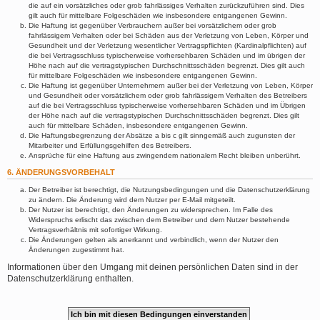
die auf ein vorsätzliches oder grob fahrlässiges Verhalten zurückzuführen sind. Dies
gilt auch für mittelbare Folgeschäden wie insbesondere entgangenen Gewinn.
Die Haftung ist gegenüber Verbrauchern außer bei vorsätzlichem oder grob
fahrlässigem Verhalten oder bei Schäden aus der Verletzung von Leben, Körper und
Gesundheit und der Verletzung wesentlicher Vertragspflichten (Kardinalpflichten) auf
die bei Vertragsschluss typischerweise vorhersehbaren Schäden und im übrigen der
Höhe nach auf die vertragstypischen Durchschnittsschäden begrenzt. Dies gilt auch
für mittelbare Folgeschäden wie insbesondere entgangenen Gewinn.
Die Haftung ist gegenüber Unternehmern außer bei der Verletzung von Leben, Körper
und Gesundheit oder vorsätzlichem oder grob fahrlässigem Verhalten des Betreibers
auf die bei Vertragsschluss typischerweise vorhersehbaren Schäden und im Übrigen
der Höhe nach auf die vertragstypischen Durchschnittsschäden begrenzt. Dies gilt
auch für mittelbare Schäden, insbesondere entgangenen Gewinn.
Die Haftungsbegrenzung der Absätze a bis c gilt sinngemäß auch zugunsten der
Mitarbeiter und Erfüllungsgehilfen des Betreibers.
Ansprüche für eine Haftung aus zwingendem nationalem Recht bleiben unberührt.
6. ÄNDERUNGSVORBEHALT
Der Betreiber ist berechtigt, die Nutzungsbedingungen und die Datenschutzerklärung
zu ändern. Die Änderung wird dem Nutzer per E-Mail mitgeteilt.
Der Nutzer ist berechtigt, den Änderungen zu widersprechen. Im Falle des
Widerspruchs erlischt das zwischen dem Betreiber und dem Nutzer bestehende
Vertragsverhältnis mit sofortiger Wirkung.
Die Änderungen gelten als anerkannt und verbindlich, wenn der Nutzer den
Änderungen zugestimmt hat.
Informationen über den Umgang mit deinen persönlichen Daten sind in der
Datenschutzerklärung enthalten.