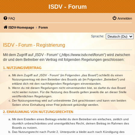
ISDV - Forum
FAQ
Anmelden
ISDV-Homepage
Foren
Sprache:
ISDV - Forum - Registrierung
Mit dem Zugriff auf „ISDV - Forum“ („https://www.isdv.net/forum“) wird zwischen
dir und dem Betreiber ein Vertrag mit folgenden Regelungen geschlossen:
1. NUTZUNGSVERTRAG
Mit dem Zugriff auf „ISDV - Forum“ (im Folgenden „das Board“) schließt du einen
Nutzungsvertrag mit dem Betreiber des Boards ab (im Folgenden „Betreiber“) und
erklärst dich mit den nachfolgenden Regelungen einverstanden.
Wenn du mit diesen Regelungen nicht einverstanden bist, so darfst du das Board
nicht weiter nutzen. Für die Nutzung des Boards gelten jeweils die an dieser Stelle
veröffentlichten Regelungen.
Der Nutzungsvertrag wird auf unbestimmte Zeit geschlossen und kann von beiden
Seiten ohne Einhaltung einer Frist jederzeit gekündigt werden.
2. EINRÄUMUNG VON NUTZUNGSRECHTEN
Mit dem Erstellen eines Beitrags erteilst du dem Betreiber ein einfaches, zeitlich und
räumlich unbeschränktes und unentgeltliches Recht, deinen Beitrag im Rahmen des
Boards zu nutzen.
Das Nutzungsrecht nach Punkt 2, Unterpunkt a bleibt auch nach Kündigung des