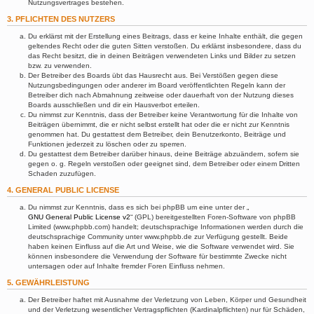
Nutzungsvertrages bestehen.
3. PFLICHTEN DES NUTZERS
Du erklärst mit der Erstellung eines Beitrags, dass er keine Inhalte enthält, die gegen
geltendes Recht oder die guten Sitten verstoßen. Du erklärst insbesondere, dass du
das Recht besitzt, die in deinen Beiträgen verwendeten Links und Bilder zu setzen
bzw. zu verwenden.
Der Betreiber des Boards übt das Hausrecht aus. Bei Verstößen gegen diese
Nutzungsbedingungen oder anderer im Board veröffentlichten Regeln kann der
Betreiber dich nach Abmahnung zeitweise oder dauerhaft von der Nutzung dieses
Boards ausschließen und dir ein Hausverbot erteilen.
Du nimmst zur Kenntnis, dass der Betreiber keine Verantwortung für die Inhalte von
Beiträgen übernimmt, die er nicht selbst erstellt hat oder die er nicht zur Kenntnis
genommen hat. Du gestattest dem Betreiber, dein Benutzerkonto, Beiträge und
Funktionen jederzeit zu löschen oder zu sperren.
Du gestattest dem Betreiber darüber hinaus, deine Beiträge abzuändern, sofern sie
gegen o. g. Regeln verstoßen oder geeignet sind, dem Betreiber oder einem Dritten
Schaden zuzufügen.
4. GENERAL PUBLIC LICENSE
Du nimmst zur Kenntnis, dass es sich bei phpBB um eine unter der „
GNU General Public License v2
“ (GPL) bereitgestellten Foren-Software von phpBB
Limited (www.phpbb.com) handelt; deutschsprachige Informationen werden durch die
deutschsprachige Community unter www.phpbb.de zur Verfügung gestellt. Beide
haben keinen Einfluss auf die Art und Weise, wie die Software verwendet wird. Sie
können insbesondere die Verwendung der Software für bestimmte Zwecke nicht
untersagen oder auf Inhalte fremder Foren Einfluss nehmen.
5. GEWÄHRLEISTUNG
Der Betreiber haftet mit Ausnahme der Verletzung von Leben, Körper und Gesundheit
und der Verletzung wesentlicher Vertragspflichten (Kardinalpflichten) nur für Schäden,