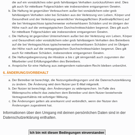
die auf ein vorsätzliches oder grob fahrlässiges Verhalten zurückzuführen sind. Dies
gilt auch für mittelbare Folgeschäden wie insbesondere entgangenen Gewinn.
Die Haftung ist gegenüber Verbrauchern außer bei vorsätzlichem oder grob
fahrlässigem Verhalten oder bei Schäden aus der Verletzung von Leben, Körper und
Gesundheit und der Verletzung wesentlicher Vertragspflichten (Kardinalpflichten) auf
die bei Vertragsschluss typischerweise vorhersehbaren Schäden und im übrigen der
Höhe nach auf die vertragstypischen Durchschnittsschäden begrenzt. Dies gilt auch
für mittelbare Folgeschäden wie insbesondere entgangenen Gewinn.
Die Haftung ist gegenüber Unternehmern außer bei der Verletzung von Leben, Körper
und Gesundheit oder vorsätzlichem oder grob fahrlässigem Verhalten des Betreibers
auf die bei Vertragsschluss typischerweise vorhersehbaren Schäden und im Übrigen
der Höhe nach auf die vertragstypischen Durchschnittsschäden begrenzt. Dies gilt
auch für mittelbare Schäden, insbesondere entgangenen Gewinn.
Die Haftungsbegrenzung der Absätze a bis c gilt sinngemäß auch zugunsten der
Mitarbeiter und Erfüllungsgehilfen des Betreibers.
Ansprüche für eine Haftung aus zwingendem nationalem Recht bleiben unberührt.
6. ÄNDERUNGSVORBEHALT
Der Betreiber ist berechtigt, die Nutzungsbedingungen und die Datenschutzerklärung
zu ändern. Die Änderung wird dem Nutzer per E-Mail mitgeteilt.
Der Nutzer ist berechtigt, den Änderungen zu widersprechen. Im Falle des
Widerspruchs erlischt das zwischen dem Betreiber und dem Nutzer bestehende
Vertragsverhältnis mit sofortiger Wirkung.
Die Änderungen gelten als anerkannt und verbindlich, wenn der Nutzer den
Änderungen zugestimmt hat.
Informationen über den Umgang mit deinen persönlichen Daten sind in der
Datenschutzerklärung enthalten.