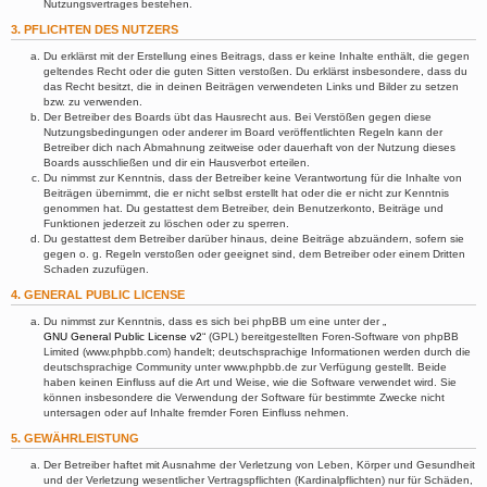
Nutzungsvertrages bestehen.
3. PFLICHTEN DES NUTZERS
Du erklärst mit der Erstellung eines Beitrags, dass er keine Inhalte enthält, die gegen
geltendes Recht oder die guten Sitten verstoßen. Du erklärst insbesondere, dass du
das Recht besitzt, die in deinen Beiträgen verwendeten Links und Bilder zu setzen
bzw. zu verwenden.
Der Betreiber des Boards übt das Hausrecht aus. Bei Verstößen gegen diese
Nutzungsbedingungen oder anderer im Board veröffentlichten Regeln kann der
Betreiber dich nach Abmahnung zeitweise oder dauerhaft von der Nutzung dieses
Boards ausschließen und dir ein Hausverbot erteilen.
Du nimmst zur Kenntnis, dass der Betreiber keine Verantwortung für die Inhalte von
Beiträgen übernimmt, die er nicht selbst erstellt hat oder die er nicht zur Kenntnis
genommen hat. Du gestattest dem Betreiber, dein Benutzerkonto, Beiträge und
Funktionen jederzeit zu löschen oder zu sperren.
Du gestattest dem Betreiber darüber hinaus, deine Beiträge abzuändern, sofern sie
gegen o. g. Regeln verstoßen oder geeignet sind, dem Betreiber oder einem Dritten
Schaden zuzufügen.
4. GENERAL PUBLIC LICENSE
Du nimmst zur Kenntnis, dass es sich bei phpBB um eine unter der „
GNU General Public License v2
“ (GPL) bereitgestellten Foren-Software von phpBB
Limited (www.phpbb.com) handelt; deutschsprachige Informationen werden durch die
deutschsprachige Community unter www.phpbb.de zur Verfügung gestellt. Beide
haben keinen Einfluss auf die Art und Weise, wie die Software verwendet wird. Sie
können insbesondere die Verwendung der Software für bestimmte Zwecke nicht
untersagen oder auf Inhalte fremder Foren Einfluss nehmen.
5. GEWÄHRLEISTUNG
Der Betreiber haftet mit Ausnahme der Verletzung von Leben, Körper und Gesundheit
und der Verletzung wesentlicher Vertragspflichten (Kardinalpflichten) nur für Schäden,