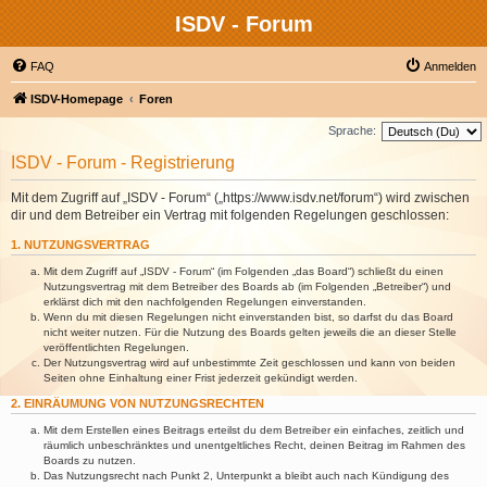
ISDV - Forum
FAQ
Anmelden
ISDV-Homepage
Foren
Sprache:
ISDV - Forum - Registrierung
Mit dem Zugriff auf „ISDV - Forum“ („https://www.isdv.net/forum“) wird zwischen
dir und dem Betreiber ein Vertrag mit folgenden Regelungen geschlossen:
1. NUTZUNGSVERTRAG
Mit dem Zugriff auf „ISDV - Forum“ (im Folgenden „das Board“) schließt du einen
Nutzungsvertrag mit dem Betreiber des Boards ab (im Folgenden „Betreiber“) und
erklärst dich mit den nachfolgenden Regelungen einverstanden.
Wenn du mit diesen Regelungen nicht einverstanden bist, so darfst du das Board
nicht weiter nutzen. Für die Nutzung des Boards gelten jeweils die an dieser Stelle
veröffentlichten Regelungen.
Der Nutzungsvertrag wird auf unbestimmte Zeit geschlossen und kann von beiden
Seiten ohne Einhaltung einer Frist jederzeit gekündigt werden.
2. EINRÄUMUNG VON NUTZUNGSRECHTEN
Mit dem Erstellen eines Beitrags erteilst du dem Betreiber ein einfaches, zeitlich und
räumlich unbeschränktes und unentgeltliches Recht, deinen Beitrag im Rahmen des
Boards zu nutzen.
Das Nutzungsrecht nach Punkt 2, Unterpunkt a bleibt auch nach Kündigung des