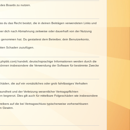
n des Boards zu nutzen.
dass du das Recht besitzt, die in deinen Beiträgen verwendeten Links und
iber dich nach Abmahnung zeitweise oder dauerhaft von der Nutzung
tnis genommen hat. Du gestattest dem Betreiber, dein Benutzerkonto,
ritten Schaden zuzufügen.
w.phpbb.com) handelt; deutschsprachige Informationen werden durch die
e können insbesondere die Verwendung der Software für bestimmte Zwecke
häden, die auf ein vorsätzliches oder grob fahrlässiges Verhalten
undheit und der Verletzung wesentlicher Vertragspflichten
n begrenzt. Dies gilt auch für mittelbare Folgeschäden wie insbesondere
eibers auf die bei Vertragsschluss typischerweise vorhersehbaren
en Gewinn.