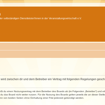
m
r selbständigen Dienstleister/Innen in der Veranstaltungswirtschaft e.V.
m“) wird zwischen dir und dem Betreiber ein Vertrag mit folgenden Regelungen gesch
ließt du einen Nutzungsvertrag mit dem Betreiber des Boards ab (im Folgenden „Betreiber“) und 
du das Board nicht weiter nutzen. Für die Nutzung des Boards gelten jeweils die an dieser Stell
n von beiden Seiten ohne Einhaltung einer Frist jederzeit gekündigt werden.