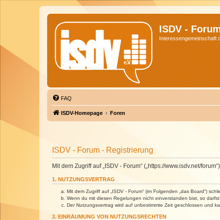
ISDV - Foru
Interessengemeinschaft de
FAQ
ISDV-Homepage
Foren
ISDV - Forum - Registrierung
Mit dem Zugriff auf „ISDV - Forum“ („https://www.isdv.net/foru
1. NUTZUNGSVERTRAG
Mit dem Zugriff auf „ISDV - Forum“ (im Folgenden „das Board“) sch
Wenn du mit diesen Regelungen nicht einverstanden bist, so darfst 
Der Nutzungsvertrag wird auf unbestimmte Zeit geschlossen und kan
2. EINRÄUMUNG VON NUTZUNGSRECHTEN