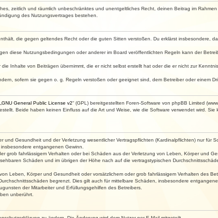
faches, zeitlich und räumlich unbeschränktes und unentgeltliches Recht, deinen Beitrag im Rahme
Kündigung des Nutzungsvertrages bestehen.
e enthält, die gegen geltendes Recht oder die guten Sitten verstoßen. Du erklärst insbesondere, 
egen diese Nutzungsbedingungen oder anderer im Board veröffentlichten Regeln kann der Betre
die Inhalte von Beiträgen übernimmt, die er nicht selbst erstellt hat oder die er nicht zur Kenn
ndern, sofern sie gegen o. g. Regeln verstoßen oder geeignet sind, dem Betreiber oder einem D
„
GNU General Public License v2
“ (GPL) bereitgestellten Foren-Software von phpBB Limited (ww
ellt. Beide haben keinen Einfluss auf die Art und Weise, wie die Software verwendet wird. Si
 und Gesundheit und der Verletzung wesentlicher Vertragspflichten (Kardinalpflichten) nur für Sc
wie insbesondere entgangenen Gewinn.
der grob fahrlässigem Verhalten oder bei Schäden aus der Verletzung von Leben, Körper und Ges
rhersehbaren Schäden und im übrigen der Höhe nach auf die vertragstypischen Durchschnittsschäde
von Leben, Körper und Gesundheit oder vorsätzlichem oder grob fahrlässigem Verhalten des Betr
Durchschnittsschäden begrenzt. Dies gilt auch für mittelbare Schäden, insbesondere entgangen
gunsten der Mitarbeiter und Erfüllungsgehilfen des Betreibers.
ben unberührt.
enschutzerklärung zu ändern. Die Änderung wird dem Nutzer per E-Mail mitgeteilt.