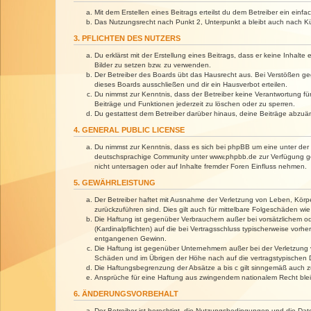
Mit dem Erstellen eines Beitrags erteilst du dem Betreiber ein ein
Das Nutzungsrecht nach Punkt 2, Unterpunkt a bleibt auch nach 
3. PFLICHTEN DES NUTZERS
Du erklärst mit der Erstellung eines Beitrags, dass er keine Inhalt
Bilder zu setzen bzw. zu verwenden.
Der Betreiber des Boards übt das Hausrecht aus. Bei Verstößen g
dieses Boards ausschließen und dir ein Hausverbot erteilen.
Du nimmst zur Kenntnis, dass der Betreiber keine Verantwortung für 
Beiträge und Funktionen jederzeit zu löschen oder zu sperren.
Du gestattest dem Betreiber darüber hinaus, deine Beiträge abzuä
4. GENERAL PUBLIC LICENSE
Du nimmst zur Kenntnis, dass es sich bei phpBB um eine unter der 
deutschsprachige Community unter www.phpbb.de zur Verfügung gest
nicht untersagen oder auf Inhalte fremder Foren Einfluss nehmen.
5. GEWÄHRLEISTUNG
Der Betreiber haftet mit Ausnahme der Verletzung von Leben, Körper
zurückzuführen sind. Dies gilt auch für mittelbare Folgeschäden 
Die Haftung ist gegenüber Verbrauchern außer bei vorsätzlichem o
(Kardinalpflichten) auf die bei Vertragsschluss typischerweise vo
entgangenen Gewinn.
Die Haftung ist gegenüber Unternehmern außer bei der Verletzung 
Schäden und im Übrigen der Höhe nach auf die vertragstypischen 
Die Haftungsbegrenzung der Absätze a bis c gilt sinngemäß auch zu
Ansprüche für eine Haftung aus zwingendem nationalem Recht blei
6. ÄNDERUNGSVORBEHALT
Der Betreiber ist berechtigt, die Nutzungsbedingungen und die Dat