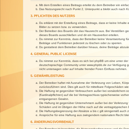
Mit dem Erstellen eines Beitrags erteilst du dem Betreiber ein ein
Das Nutzungsrecht nach Punkt 2, Unterpunkt a bleibt auch nach 
3. PFLICHTEN DES NUTZERS
Du erklärst mit der Erstellung eines Beitrags, dass er keine Inhalt
Bilder zu setzen bzw. zu verwenden.
Der Betreiber des Boards übt das Hausrecht aus. Bei Verstößen g
dieses Boards ausschließen und dir ein Hausverbot erteilen.
Du nimmst zur Kenntnis, dass der Betreiber keine Verantwortung für 
Beiträge und Funktionen jederzeit zu löschen oder zu sperren.
Du gestattest dem Betreiber darüber hinaus, deine Beiträge abzuä
4. GENERAL PUBLIC LICENSE
Du nimmst zur Kenntnis, dass es sich bei phpBB um eine unter der 
deutschsprachige Community unter www.phpbb.de zur Verfügung gest
nicht untersagen oder auf Inhalte fremder Foren Einfluss nehmen.
5. GEWÄHRLEISTUNG
Der Betreiber haftet mit Ausnahme der Verletzung von Leben, Körper
zurückzuführen sind. Dies gilt auch für mittelbare Folgeschäden 
Die Haftung ist gegenüber Verbrauchern außer bei vorsätzlichem o
(Kardinalpflichten) auf die bei Vertragsschluss typischerweise vo
entgangenen Gewinn.
Die Haftung ist gegenüber Unternehmern außer bei der Verletzung 
Schäden und im Übrigen der Höhe nach auf die vertragstypischen 
Die Haftungsbegrenzung der Absätze a bis c gilt sinngemäß auch zu
Ansprüche für eine Haftung aus zwingendem nationalem Recht blei
6. ÄNDERUNGSVORBEHALT
Der Betreiber ist berechtigt, die Nutzungsbedingungen und die Dat