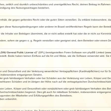
faches, zeitlich und räumlich unbeschränktes und unentgeltliches Recht, deinen Beitrag im Rahme
Kündigung des Nutzungsvertrages bestehen.
e enthält, die gegen geltendes Recht oder die guten Sitten verstoßen. Du erklärst insbesondere, 
egen diese Nutzungsbedingungen oder anderer im Board veröffentlichten Regeln kann der Betre
die Inhalte von Beiträgen übernimmt, die er nicht selbst erstellt hat oder die er nicht zur Kenn
ndern, sofern sie gegen o. g. Regeln verstoßen oder geeignet sind, dem Betreiber oder einem D
„
GNU General Public License v2
“ (GPL) bereitgestellten Foren-Software von phpBB Limited (ww
ellt. Beide haben keinen Einfluss auf die Art und Weise, wie die Software verwendet wird. Si
 und Gesundheit und der Verletzung wesentlicher Vertragspflichten (Kardinalpflichten) nur für Sc
wie insbesondere entgangenen Gewinn.
der grob fahrlässigem Verhalten oder bei Schäden aus der Verletzung von Leben, Körper und Ges
rhersehbaren Schäden und im übrigen der Höhe nach auf die vertragstypischen Durchschnittsschäde
von Leben, Körper und Gesundheit oder vorsätzlichem oder grob fahrlässigem Verhalten des Betr
Durchschnittsschäden begrenzt. Dies gilt auch für mittelbare Schäden, insbesondere entgangen
gunsten der Mitarbeiter und Erfüllungsgehilfen des Betreibers.
ben unberührt.
enschutzerklärung zu ändern. Die Änderung wird dem Nutzer per E-Mail mitgeteilt.