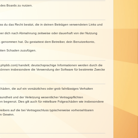
n des Boards zu nutzen.
dass du das Recht besitzt, die in deinen Beiträgen verwendeten Links und
iber dich nach Abmahnung zeitweise oder dauerhaft von der Nutzung
tnis genommen hat. Du gestattest dem Betreiber, dein Benutzerkonto,
ritten Schaden zuzufügen.
w.phpbb.com) handelt; deutschsprachige Informationen werden durch die
e können insbesondere die Verwendung der Software für bestimmte Zwecke
häden, die auf ein vorsätzliches oder grob fahrlässiges Verhalten
undheit und der Verletzung wesentlicher Vertragspflichten
n begrenzt. Dies gilt auch für mittelbare Folgeschäden wie insbesondere
eibers auf die bei Vertragsschluss typischerweise vorhersehbaren
en Gewinn.