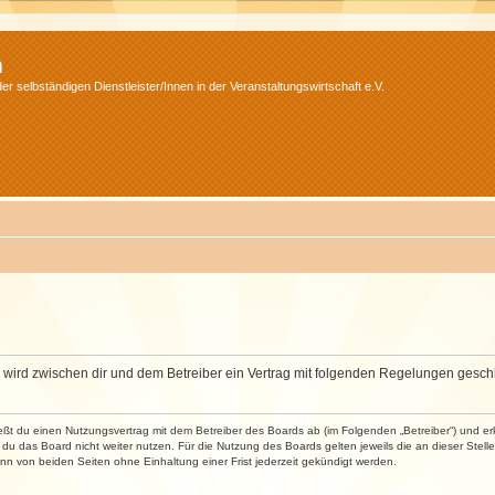
m
r selbständigen Dienstleister/Innen in der Veranstaltungswirtschaft e.V.
m“) wird zwischen dir und dem Betreiber ein Vertrag mit folgenden Regelungen gesch
ließt du einen Nutzungsvertrag mit dem Betreiber des Boards ab (im Folgenden „Betreiber“) und 
du das Board nicht weiter nutzen. Für die Nutzung des Boards gelten jeweils die an dieser Stell
n von beiden Seiten ohne Einhaltung einer Frist jederzeit gekündigt werden.