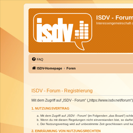
ISDV - Foru
Interessengemeinschaft de
FAQ
ISDV-Homepage
Foren
ISDV - Forum - Registrierung
Mit dem Zugriff auf „ISDV - Forum“ („https://www.isdv.net/foru
1. NUTZUNGSVERTRAG
Mit dem Zugriff auf „ISDV - Forum“ (im Folgenden „das Board“) sch
Wenn du mit diesen Regelungen nicht einverstanden bist, so darfst 
Der Nutzungsvertrag wird auf unbestimmte Zeit geschlossen und kan
2. EINRÄUMUNG VON NUTZUNGSRECHTEN