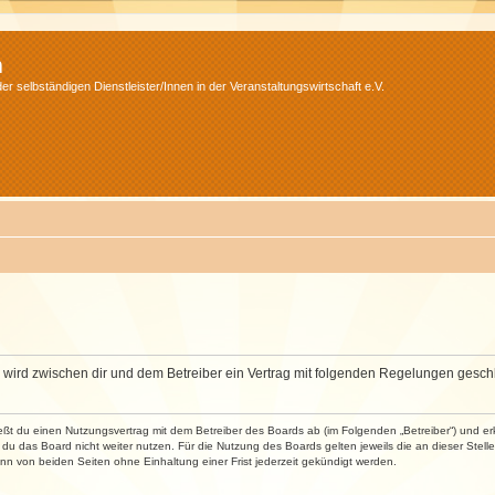
m
r selbständigen Dienstleister/Innen in der Veranstaltungswirtschaft e.V.
m“) wird zwischen dir und dem Betreiber ein Vertrag mit folgenden Regelungen gesch
ließt du einen Nutzungsvertrag mit dem Betreiber des Boards ab (im Folgenden „Betreiber“) und 
du das Board nicht weiter nutzen. Für die Nutzung des Boards gelten jeweils die an dieser Stell
n von beiden Seiten ohne Einhaltung einer Frist jederzeit gekündigt werden.