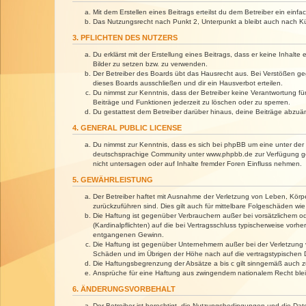
Mit dem Erstellen eines Beitrags erteilst du dem Betreiber ein ein
Das Nutzungsrecht nach Punkt 2, Unterpunkt a bleibt auch nach 
3. PFLICHTEN DES NUTZERS
Du erklärst mit der Erstellung eines Beitrags, dass er keine Inhalt
Bilder zu setzen bzw. zu verwenden.
Der Betreiber des Boards übt das Hausrecht aus. Bei Verstößen g
dieses Boards ausschließen und dir ein Hausverbot erteilen.
Du nimmst zur Kenntnis, dass der Betreiber keine Verantwortung für 
Beiträge und Funktionen jederzeit zu löschen oder zu sperren.
Du gestattest dem Betreiber darüber hinaus, deine Beiträge abzuä
4. GENERAL PUBLIC LICENSE
Du nimmst zur Kenntnis, dass es sich bei phpBB um eine unter der 
deutschsprachige Community unter www.phpbb.de zur Verfügung gest
nicht untersagen oder auf Inhalte fremder Foren Einfluss nehmen.
5. GEWÄHRLEISTUNG
Der Betreiber haftet mit Ausnahme der Verletzung von Leben, Körper
zurückzuführen sind. Dies gilt auch für mittelbare Folgeschäden 
Die Haftung ist gegenüber Verbrauchern außer bei vorsätzlichem o
(Kardinalpflichten) auf die bei Vertragsschluss typischerweise vo
entgangenen Gewinn.
Die Haftung ist gegenüber Unternehmern außer bei der Verletzung 
Schäden und im Übrigen der Höhe nach auf die vertragstypischen 
Die Haftungsbegrenzung der Absätze a bis c gilt sinngemäß auch zu
Ansprüche für eine Haftung aus zwingendem nationalem Recht blei
6. ÄNDERUNGSVORBEHALT
Der Betreiber ist berechtigt, die Nutzungsbedingungen und die Dat