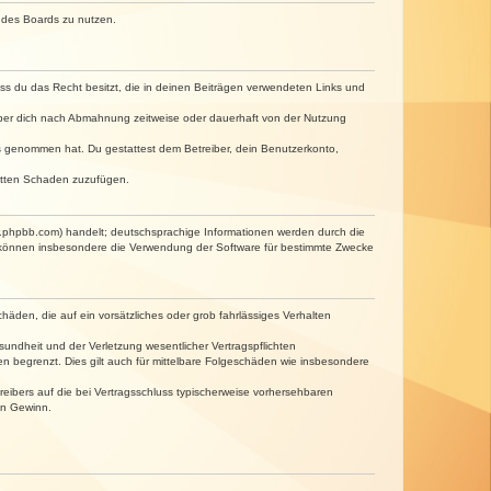
n des Boards zu nutzen.
dass du das Recht besitzt, die in deinen Beiträgen verwendeten Links und
iber dich nach Abmahnung zeitweise oder dauerhaft von der Nutzung
tnis genommen hat. Du gestattest dem Betreiber, dein Benutzerkonto,
ritten Schaden zuzufügen.
w.phpbb.com) handelt; deutschsprachige Informationen werden durch die
e können insbesondere die Verwendung der Software für bestimmte Zwecke
häden, die auf ein vorsätzliches oder grob fahrlässiges Verhalten
undheit und der Verletzung wesentlicher Vertragspflichten
n begrenzt. Dies gilt auch für mittelbare Folgeschäden wie insbesondere
eibers auf die bei Vertragsschluss typischerweise vorhersehbaren
en Gewinn.