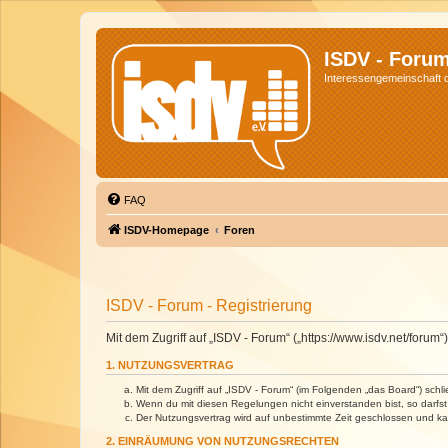
ISDV - Foru
Interessengemeinschaft de
FAQ
ISDV-Homepage
Foren
ISDV - Forum - Registrierung
Mit dem Zugriff auf „ISDV - Forum“ („https://www.isdv.net/foru
1. NUTZUNGSVERTRAG
Mit dem Zugriff auf „ISDV - Forum“ (im Folgenden „das Board“) sch
Wenn du mit diesen Regelungen nicht einverstanden bist, so darfst 
Der Nutzungsvertrag wird auf unbestimmte Zeit geschlossen und kan
2. EINRÄUMUNG VON NUTZUNGSRECHTEN