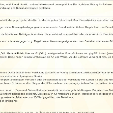
faches, zeitlich und räumlich unbeschränktes und unentgeltliches Recht, deinen Beitrag im Rahme
Kündigung des Nutzungsvertrages bestehen.
e enthält, die gegen geltendes Recht oder die guten Sitten verstoßen. Du erklärst insbesondere, 
egen diese Nutzungsbedingungen oder anderer im Board veröffentlichten Regeln kann der Betre
die Inhalte von Beiträgen übernimmt, die er nicht selbst erstellt hat oder die er nicht zur Kenn
ndern, sofern sie gegen o. g. Regeln verstoßen oder geeignet sind, dem Betreiber oder einem D
„
GNU General Public License v2
“ (GPL) bereitgestellten Foren-Software von phpBB Limited (ww
ellt. Beide haben keinen Einfluss auf die Art und Weise, wie die Software verwendet wird. Si
 und Gesundheit und der Verletzung wesentlicher Vertragspflichten (Kardinalpflichten) nur für Sc
wie insbesondere entgangenen Gewinn.
der grob fahrlässigem Verhalten oder bei Schäden aus der Verletzung von Leben, Körper und Ges
rhersehbaren Schäden und im übrigen der Höhe nach auf die vertragstypischen Durchschnittsschäde
von Leben, Körper und Gesundheit oder vorsätzlichem oder grob fahrlässigem Verhalten des Betr
Durchschnittsschäden begrenzt. Dies gilt auch für mittelbare Schäden, insbesondere entgangen
gunsten der Mitarbeiter und Erfüllungsgehilfen des Betreibers.
ben unberührt.
enschutzerklärung zu ändern. Die Änderung wird dem Nutzer per E-Mail mitgeteilt.