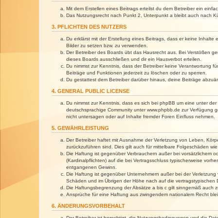
Mit dem Erstellen eines Beitrags erteilst du dem Betreiber ein ein
Das Nutzungsrecht nach Punkt 2, Unterpunkt a bleibt auch nach 
3. PFLICHTEN DES NUTZERS
Du erklärst mit der Erstellung eines Beitrags, dass er keine Inhalt
Bilder zu setzen bzw. zu verwenden.
Der Betreiber des Boards übt das Hausrecht aus. Bei Verstößen g
dieses Boards ausschließen und dir ein Hausverbot erteilen.
Du nimmst zur Kenntnis, dass der Betreiber keine Verantwortung für 
Beiträge und Funktionen jederzeit zu löschen oder zu sperren.
Du gestattest dem Betreiber darüber hinaus, deine Beiträge abzuä
4. GENERAL PUBLIC LICENSE
Du nimmst zur Kenntnis, dass es sich bei phpBB um eine unter der 
deutschsprachige Community unter www.phpbb.de zur Verfügung gest
nicht untersagen oder auf Inhalte fremder Foren Einfluss nehmen.
5. GEWÄHRLEISTUNG
Der Betreiber haftet mit Ausnahme der Verletzung von Leben, Körper
zurückzuführen sind. Dies gilt auch für mittelbare Folgeschäden 
Die Haftung ist gegenüber Verbrauchern außer bei vorsätzlichem o
(Kardinalpflichten) auf die bei Vertragsschluss typischerweise vo
entgangenen Gewinn.
Die Haftung ist gegenüber Unternehmern außer bei der Verletzung 
Schäden und im Übrigen der Höhe nach auf die vertragstypischen 
Die Haftungsbegrenzung der Absätze a bis c gilt sinngemäß auch zu
Ansprüche für eine Haftung aus zwingendem nationalem Recht blei
6. ÄNDERUNGSVORBEHALT
Der Betreiber ist berechtigt, die Nutzungsbedingungen und die Dat