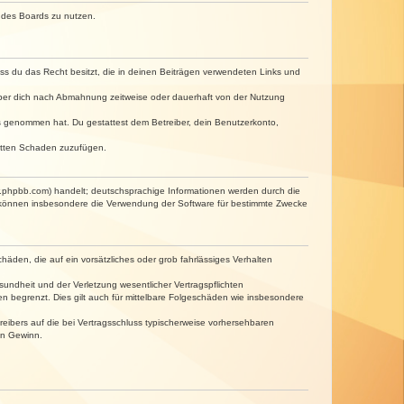
n des Boards zu nutzen.
dass du das Recht besitzt, die in deinen Beiträgen verwendeten Links und
iber dich nach Abmahnung zeitweise oder dauerhaft von der Nutzung
tnis genommen hat. Du gestattest dem Betreiber, dein Benutzerkonto,
ritten Schaden zuzufügen.
w.phpbb.com) handelt; deutschsprachige Informationen werden durch die
e können insbesondere die Verwendung der Software für bestimmte Zwecke
häden, die auf ein vorsätzliches oder grob fahrlässiges Verhalten
undheit und der Verletzung wesentlicher Vertragspflichten
n begrenzt. Dies gilt auch für mittelbare Folgeschäden wie insbesondere
eibers auf die bei Vertragsschluss typischerweise vorhersehbaren
en Gewinn.