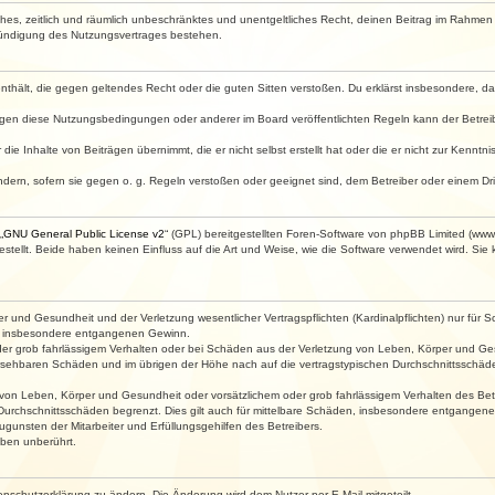
faches, zeitlich und räumlich unbeschränktes und unentgeltliches Recht, deinen Beitrag im Rahme
Kündigung des Nutzungsvertrages bestehen.
e enthält, die gegen geltendes Recht oder die guten Sitten verstoßen. Du erklärst insbesondere, 
egen diese Nutzungsbedingungen oder anderer im Board veröffentlichten Regeln kann der Betre
die Inhalte von Beiträgen übernimmt, die er nicht selbst erstellt hat oder die er nicht zur Kenn
ndern, sofern sie gegen o. g. Regeln verstoßen oder geeignet sind, dem Betreiber oder einem D
„
GNU General Public License v2
“ (GPL) bereitgestellten Foren-Software von phpBB Limited (ww
ellt. Beide haben keinen Einfluss auf die Art und Weise, wie die Software verwendet wird. Si
 und Gesundheit und der Verletzung wesentlicher Vertragspflichten (Kardinalpflichten) nur für Sc
wie insbesondere entgangenen Gewinn.
der grob fahrlässigem Verhalten oder bei Schäden aus der Verletzung von Leben, Körper und Ges
rhersehbaren Schäden und im übrigen der Höhe nach auf die vertragstypischen Durchschnittsschäde
von Leben, Körper und Gesundheit oder vorsätzlichem oder grob fahrlässigem Verhalten des Betr
Durchschnittsschäden begrenzt. Dies gilt auch für mittelbare Schäden, insbesondere entgangen
gunsten der Mitarbeiter und Erfüllungsgehilfen des Betreibers.
ben unberührt.
enschutzerklärung zu ändern. Die Änderung wird dem Nutzer per E-Mail mitgeteilt.