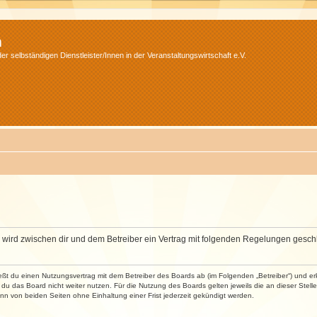
m
r selbständigen Dienstleister/Innen in der Veranstaltungswirtschaft e.V.
m“) wird zwischen dir und dem Betreiber ein Vertrag mit folgenden Regelungen gesch
ließt du einen Nutzungsvertrag mit dem Betreiber des Boards ab (im Folgenden „Betreiber“) und 
du das Board nicht weiter nutzen. Für die Nutzung des Boards gelten jeweils die an dieser Stell
n von beiden Seiten ohne Einhaltung einer Frist jederzeit gekündigt werden.