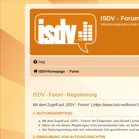
ISDV - Foru
Interessengemeinschaft de
FAQ
ISDV-Homepage
Foren
ISDV - Forum - Registrierung
Mit dem Zugriff auf „ISDV - Forum“ („https://www.isdv.net/foru
1. NUTZUNGSVERTRAG
Mit dem Zugriff auf „ISDV - Forum“ (im Folgenden „das Board“) sch
Wenn du mit diesen Regelungen nicht einverstanden bist, so darfst 
Der Nutzungsvertrag wird auf unbestimmte Zeit geschlossen und kan
2. EINRÄUMUNG VON NUTZUNGSRECHTEN