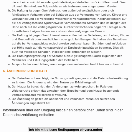
die auf ein vorsätzliches oder grob fahrlässiges Verhalten zurückzuführen sind. Dies
gilt auch für mittelbare Folgeschäden wie insbesondere entgangenen Gewinn.
Die Haftung ist gegenüber Verbrauchern außer bei vorsätzlichem oder grob
fahrlässigem Verhalten oder bei Schäden aus der Verletzung von Leben, Körper und
Gesundheit und der Verletzung wesentlicher Vertragspflichten (Kardinalpflichten) auf
die bei Vertragsschluss typischerweise vorhersehbaren Schäden und im übrigen der
Höhe nach auf die vertragstypischen Durchschnittsschäden begrenzt. Dies gilt auch
für mittelbare Folgeschäden wie insbesondere entgangenen Gewinn.
Die Haftung ist gegenüber Unternehmern außer bei der Verletzung von Leben, Körper
und Gesundheit oder vorsätzlichem oder grob fahrlässigem Verhalten des Betreibers
auf die bei Vertragsschluss typischerweise vorhersehbaren Schäden und im Übrigen
der Höhe nach auf die vertragstypischen Durchschnittsschäden begrenzt. Dies gilt
auch für mittelbare Schäden, insbesondere entgangenen Gewinn.
Die Haftungsbegrenzung der Absätze a bis c gilt sinngemäß auch zugunsten der
Mitarbeiter und Erfüllungsgehilfen des Betreibers.
Ansprüche für eine Haftung aus zwingendem nationalem Recht bleiben unberührt.
6. ÄNDERUNGSVORBEHALT
Der Betreiber ist berechtigt, die Nutzungsbedingungen und die Datenschutzerklärung
zu ändern. Die Änderung wird dem Nutzer per E-Mail mitgeteilt.
Der Nutzer ist berechtigt, den Änderungen zu widersprechen. Im Falle des
Widerspruchs erlischt das zwischen dem Betreiber und dem Nutzer bestehende
Vertragsverhältnis mit sofortiger Wirkung.
Die Änderungen gelten als anerkannt und verbindlich, wenn der Nutzer den
Änderungen zugestimmt hat.
Informationen über den Umgang mit deinen persönlichen Daten sind in der
Datenschutzerklärung enthalten.