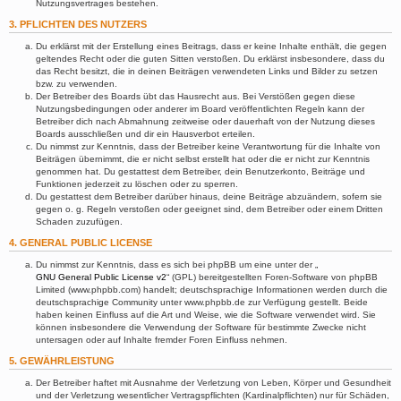
Nutzungsvertrages bestehen.
3. PFLICHTEN DES NUTZERS
Du erklärst mit der Erstellung eines Beitrags, dass er keine Inhalte enthält, die gegen
geltendes Recht oder die guten Sitten verstoßen. Du erklärst insbesondere, dass du
das Recht besitzt, die in deinen Beiträgen verwendeten Links und Bilder zu setzen
bzw. zu verwenden.
Der Betreiber des Boards übt das Hausrecht aus. Bei Verstößen gegen diese
Nutzungsbedingungen oder anderer im Board veröffentlichten Regeln kann der
Betreiber dich nach Abmahnung zeitweise oder dauerhaft von der Nutzung dieses
Boards ausschließen und dir ein Hausverbot erteilen.
Du nimmst zur Kenntnis, dass der Betreiber keine Verantwortung für die Inhalte von
Beiträgen übernimmt, die er nicht selbst erstellt hat oder die er nicht zur Kenntnis
genommen hat. Du gestattest dem Betreiber, dein Benutzerkonto, Beiträge und
Funktionen jederzeit zu löschen oder zu sperren.
Du gestattest dem Betreiber darüber hinaus, deine Beiträge abzuändern, sofern sie
gegen o. g. Regeln verstoßen oder geeignet sind, dem Betreiber oder einem Dritten
Schaden zuzufügen.
4. GENERAL PUBLIC LICENSE
Du nimmst zur Kenntnis, dass es sich bei phpBB um eine unter der „
GNU General Public License v2
“ (GPL) bereitgestellten Foren-Software von phpBB
Limited (www.phpbb.com) handelt; deutschsprachige Informationen werden durch die
deutschsprachige Community unter www.phpbb.de zur Verfügung gestellt. Beide
haben keinen Einfluss auf die Art und Weise, wie die Software verwendet wird. Sie
können insbesondere die Verwendung der Software für bestimmte Zwecke nicht
untersagen oder auf Inhalte fremder Foren Einfluss nehmen.
5. GEWÄHRLEISTUNG
Der Betreiber haftet mit Ausnahme der Verletzung von Leben, Körper und Gesundheit
und der Verletzung wesentlicher Vertragspflichten (Kardinalpflichten) nur für Schäden,