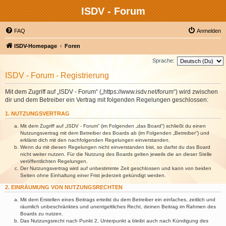
ISDV - Forum
FAQ
Anmelden
ISDV-Homepage
Foren
Sprache:
ISDV - Forum - Registrierung
Mit dem Zugriff auf „ISDV - Forum“ („https://www.isdv.net/forum“) wird zwischen
dir und dem Betreiber ein Vertrag mit folgenden Regelungen geschlossen:
1. NUTZUNGSVERTRAG
Mit dem Zugriff auf „ISDV - Forum“ (im Folgenden „das Board“) schließt du einen
Nutzungsvertrag mit dem Betreiber des Boards ab (im Folgenden „Betreiber“) und
erklärst dich mit den nachfolgenden Regelungen einverstanden.
Wenn du mit diesen Regelungen nicht einverstanden bist, so darfst du das Board
nicht weiter nutzen. Für die Nutzung des Boards gelten jeweils die an dieser Stelle
veröffentlichten Regelungen.
Der Nutzungsvertrag wird auf unbestimmte Zeit geschlossen und kann von beiden
Seiten ohne Einhaltung einer Frist jederzeit gekündigt werden.
2. EINRÄUMUNG VON NUTZUNGSRECHTEN
Mit dem Erstellen eines Beitrags erteilst du dem Betreiber ein einfaches, zeitlich und
räumlich unbeschränktes und unentgeltliches Recht, deinen Beitrag im Rahmen des
Boards zu nutzen.
Das Nutzungsrecht nach Punkt 2, Unterpunkt a bleibt auch nach Kündigung des