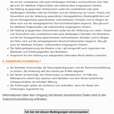
die auf ein vorsätzliches oder grob fahrlässiges Verhalten zurückzuführen sind. Dies
gilt auch für mittelbare Folgeschäden wie insbesondere entgangenen Gewinn.
Die Haftung ist gegenüber Verbrauchern außer bei vorsätzlichem oder grob
fahrlässigem Verhalten oder bei Schäden aus der Verletzung von Leben, Körper und
Gesundheit und der Verletzung wesentlicher Vertragspflichten (Kardinalpflichten) auf
die bei Vertragsschluss typischerweise vorhersehbaren Schäden und im übrigen der
Höhe nach auf die vertragstypischen Durchschnittsschäden begrenzt. Dies gilt auch
für mittelbare Folgeschäden wie insbesondere entgangenen Gewinn.
Die Haftung ist gegenüber Unternehmern außer bei der Verletzung von Leben, Körper
und Gesundheit oder vorsätzlichem oder grob fahrlässigem Verhalten des Betreibers
auf die bei Vertragsschluss typischerweise vorhersehbaren Schäden und im Übrigen
der Höhe nach auf die vertragstypischen Durchschnittsschäden begrenzt. Dies gilt
auch für mittelbare Schäden, insbesondere entgangenen Gewinn.
Die Haftungsbegrenzung der Absätze a bis c gilt sinngemäß auch zugunsten der
Mitarbeiter und Erfüllungsgehilfen des Betreibers.
Ansprüche für eine Haftung aus zwingendem nationalem Recht bleiben unberührt.
6. ÄNDERUNGSVORBEHALT
Der Betreiber ist berechtigt, die Nutzungsbedingungen und die Datenschutzerklärung
zu ändern. Die Änderung wird dem Nutzer per E-Mail mitgeteilt.
Der Nutzer ist berechtigt, den Änderungen zu widersprechen. Im Falle des
Widerspruchs erlischt das zwischen dem Betreiber und dem Nutzer bestehende
Vertragsverhältnis mit sofortiger Wirkung.
Die Änderungen gelten als anerkannt und verbindlich, wenn der Nutzer den
Änderungen zugestimmt hat.
Informationen über den Umgang mit deinen persönlichen Daten sind in der
Datenschutzerklärung enthalten.