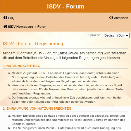
ISDV - Forum
FAQ
Anmelden
ISDV-Homepage
Foren
Sprache:
ISDV - Forum - Registrierung
Mit dem Zugriff auf „ISDV - Forum“ („https://www.isdv.net/forum“) wird zwischen
dir und dem Betreiber ein Vertrag mit folgenden Regelungen geschlossen:
1. NUTZUNGSVERTRAG
Mit dem Zugriff auf „ISDV - Forum“ (im Folgenden „das Board“) schließt du einen
Nutzungsvertrag mit dem Betreiber des Boards ab (im Folgenden „Betreiber“) und
erklärst dich mit den nachfolgenden Regelungen einverstanden.
Wenn du mit diesen Regelungen nicht einverstanden bist, so darfst du das Board
nicht weiter nutzen. Für die Nutzung des Boards gelten jeweils die an dieser Stelle
veröffentlichten Regelungen.
Der Nutzungsvertrag wird auf unbestimmte Zeit geschlossen und kann von beiden
Seiten ohne Einhaltung einer Frist jederzeit gekündigt werden.
2. EINRÄUMUNG VON NUTZUNGSRECHTEN
Mit dem Erstellen eines Beitrags erteilst du dem Betreiber ein einfaches, zeitlich und
räumlich unbeschränktes und unentgeltliches Recht, deinen Beitrag im Rahmen des
Boards zu nutzen.
Das Nutzungsrecht nach Punkt 2, Unterpunkt a bleibt auch nach Kündigung des