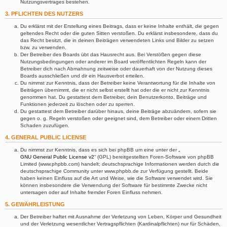
Nutzungsvertrages bestehen.
3. PFLICHTEN DES NUTZERS
Du erklärst mit der Erstellung eines Beitrags, dass er keine Inhalte enthält, die gegen
geltendes Recht oder die guten Sitten verstoßen. Du erklärst insbesondere, dass du
das Recht besitzt, die in deinen Beiträgen verwendeten Links und Bilder zu setzen
bzw. zu verwenden.
Der Betreiber des Boards übt das Hausrecht aus. Bei Verstößen gegen diese
Nutzungsbedingungen oder anderer im Board veröffentlichten Regeln kann der
Betreiber dich nach Abmahnung zeitweise oder dauerhaft von der Nutzung dieses
Boards ausschließen und dir ein Hausverbot erteilen.
Du nimmst zur Kenntnis, dass der Betreiber keine Verantwortung für die Inhalte von
Beiträgen übernimmt, die er nicht selbst erstellt hat oder die er nicht zur Kenntnis
genommen hat. Du gestattest dem Betreiber, dein Benutzerkonto, Beiträge und
Funktionen jederzeit zu löschen oder zu sperren.
Du gestattest dem Betreiber darüber hinaus, deine Beiträge abzuändern, sofern sie
gegen o. g. Regeln verstoßen oder geeignet sind, dem Betreiber oder einem Dritten
Schaden zuzufügen.
4. GENERAL PUBLIC LICENSE
Du nimmst zur Kenntnis, dass es sich bei phpBB um eine unter der „
GNU General Public License v2
“ (GPL) bereitgestellten Foren-Software von phpBB
Limited (www.phpbb.com) handelt; deutschsprachige Informationen werden durch die
deutschsprachige Community unter www.phpbb.de zur Verfügung gestellt. Beide
haben keinen Einfluss auf die Art und Weise, wie die Software verwendet wird. Sie
können insbesondere die Verwendung der Software für bestimmte Zwecke nicht
untersagen oder auf Inhalte fremder Foren Einfluss nehmen.
5. GEWÄHRLEISTUNG
Der Betreiber haftet mit Ausnahme der Verletzung von Leben, Körper und Gesundheit
und der Verletzung wesentlicher Vertragspflichten (Kardinalpflichten) nur für Schäden,