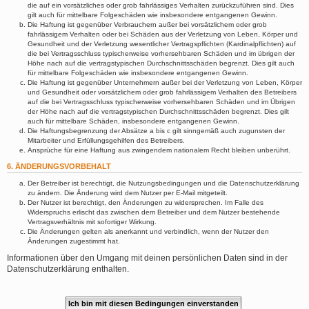
die auf ein vorsätzliches oder grob fahrlässiges Verhalten zurückzuführen sind. Dies
gilt auch für mittelbare Folgeschäden wie insbesondere entgangenen Gewinn.
Die Haftung ist gegenüber Verbrauchern außer bei vorsätzlichem oder grob
fahrlässigem Verhalten oder bei Schäden aus der Verletzung von Leben, Körper und
Gesundheit und der Verletzung wesentlicher Vertragspflichten (Kardinalpflichten) auf
die bei Vertragsschluss typischerweise vorhersehbaren Schäden und im übrigen der
Höhe nach auf die vertragstypischen Durchschnittsschäden begrenzt. Dies gilt auch
für mittelbare Folgeschäden wie insbesondere entgangenen Gewinn.
Die Haftung ist gegenüber Unternehmern außer bei der Verletzung von Leben, Körper
und Gesundheit oder vorsätzlichem oder grob fahrlässigem Verhalten des Betreibers
auf die bei Vertragsschluss typischerweise vorhersehbaren Schäden und im Übrigen
der Höhe nach auf die vertragstypischen Durchschnittsschäden begrenzt. Dies gilt
auch für mittelbare Schäden, insbesondere entgangenen Gewinn.
Die Haftungsbegrenzung der Absätze a bis c gilt sinngemäß auch zugunsten der
Mitarbeiter und Erfüllungsgehilfen des Betreibers.
Ansprüche für eine Haftung aus zwingendem nationalem Recht bleiben unberührt.
6. ÄNDERUNGSVORBEHALT
Der Betreiber ist berechtigt, die Nutzungsbedingungen und die Datenschutzerklärung
zu ändern. Die Änderung wird dem Nutzer per E-Mail mitgeteilt.
Der Nutzer ist berechtigt, den Änderungen zu widersprechen. Im Falle des
Widerspruchs erlischt das zwischen dem Betreiber und dem Nutzer bestehende
Vertragsverhältnis mit sofortiger Wirkung.
Die Änderungen gelten als anerkannt und verbindlich, wenn der Nutzer den
Änderungen zugestimmt hat.
Informationen über den Umgang mit deinen persönlichen Daten sind in der
Datenschutzerklärung enthalten.