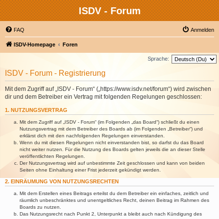
ISDV - Forum
FAQ
Anmelden
ISDV-Homepage
Foren
Sprache:
ISDV - Forum - Registrierung
Mit dem Zugriff auf „ISDV - Forum“ („https://www.isdv.net/forum“) wird zwischen
dir und dem Betreiber ein Vertrag mit folgenden Regelungen geschlossen:
1. NUTZUNGSVERTRAG
Mit dem Zugriff auf „ISDV - Forum“ (im Folgenden „das Board“) schließt du einen
Nutzungsvertrag mit dem Betreiber des Boards ab (im Folgenden „Betreiber“) und
erklärst dich mit den nachfolgenden Regelungen einverstanden.
Wenn du mit diesen Regelungen nicht einverstanden bist, so darfst du das Board
nicht weiter nutzen. Für die Nutzung des Boards gelten jeweils die an dieser Stelle
veröffentlichten Regelungen.
Der Nutzungsvertrag wird auf unbestimmte Zeit geschlossen und kann von beiden
Seiten ohne Einhaltung einer Frist jederzeit gekündigt werden.
2. EINRÄUMUNG VON NUTZUNGSRECHTEN
Mit dem Erstellen eines Beitrags erteilst du dem Betreiber ein einfaches, zeitlich und
räumlich unbeschränktes und unentgeltliches Recht, deinen Beitrag im Rahmen des
Boards zu nutzen.
Das Nutzungsrecht nach Punkt 2, Unterpunkt a bleibt auch nach Kündigung des