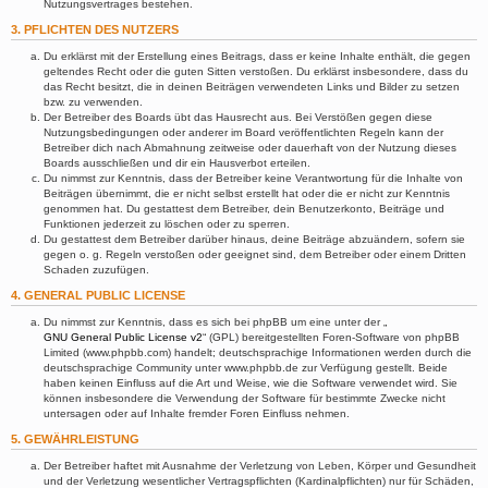
Nutzungsvertrages bestehen.
3. PFLICHTEN DES NUTZERS
Du erklärst mit der Erstellung eines Beitrags, dass er keine Inhalte enthält, die gegen
geltendes Recht oder die guten Sitten verstoßen. Du erklärst insbesondere, dass du
das Recht besitzt, die in deinen Beiträgen verwendeten Links und Bilder zu setzen
bzw. zu verwenden.
Der Betreiber des Boards übt das Hausrecht aus. Bei Verstößen gegen diese
Nutzungsbedingungen oder anderer im Board veröffentlichten Regeln kann der
Betreiber dich nach Abmahnung zeitweise oder dauerhaft von der Nutzung dieses
Boards ausschließen und dir ein Hausverbot erteilen.
Du nimmst zur Kenntnis, dass der Betreiber keine Verantwortung für die Inhalte von
Beiträgen übernimmt, die er nicht selbst erstellt hat oder die er nicht zur Kenntnis
genommen hat. Du gestattest dem Betreiber, dein Benutzerkonto, Beiträge und
Funktionen jederzeit zu löschen oder zu sperren.
Du gestattest dem Betreiber darüber hinaus, deine Beiträge abzuändern, sofern sie
gegen o. g. Regeln verstoßen oder geeignet sind, dem Betreiber oder einem Dritten
Schaden zuzufügen.
4. GENERAL PUBLIC LICENSE
Du nimmst zur Kenntnis, dass es sich bei phpBB um eine unter der „
GNU General Public License v2
“ (GPL) bereitgestellten Foren-Software von phpBB
Limited (www.phpbb.com) handelt; deutschsprachige Informationen werden durch die
deutschsprachige Community unter www.phpbb.de zur Verfügung gestellt. Beide
haben keinen Einfluss auf die Art und Weise, wie die Software verwendet wird. Sie
können insbesondere die Verwendung der Software für bestimmte Zwecke nicht
untersagen oder auf Inhalte fremder Foren Einfluss nehmen.
5. GEWÄHRLEISTUNG
Der Betreiber haftet mit Ausnahme der Verletzung von Leben, Körper und Gesundheit
und der Verletzung wesentlicher Vertragspflichten (Kardinalpflichten) nur für Schäden,