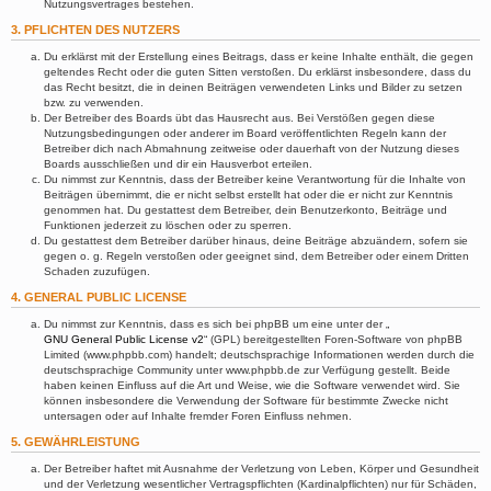
Nutzungsvertrages bestehen.
3. PFLICHTEN DES NUTZERS
Du erklärst mit der Erstellung eines Beitrags, dass er keine Inhalte enthält, die gegen
geltendes Recht oder die guten Sitten verstoßen. Du erklärst insbesondere, dass du
das Recht besitzt, die in deinen Beiträgen verwendeten Links und Bilder zu setzen
bzw. zu verwenden.
Der Betreiber des Boards übt das Hausrecht aus. Bei Verstößen gegen diese
Nutzungsbedingungen oder anderer im Board veröffentlichten Regeln kann der
Betreiber dich nach Abmahnung zeitweise oder dauerhaft von der Nutzung dieses
Boards ausschließen und dir ein Hausverbot erteilen.
Du nimmst zur Kenntnis, dass der Betreiber keine Verantwortung für die Inhalte von
Beiträgen übernimmt, die er nicht selbst erstellt hat oder die er nicht zur Kenntnis
genommen hat. Du gestattest dem Betreiber, dein Benutzerkonto, Beiträge und
Funktionen jederzeit zu löschen oder zu sperren.
Du gestattest dem Betreiber darüber hinaus, deine Beiträge abzuändern, sofern sie
gegen o. g. Regeln verstoßen oder geeignet sind, dem Betreiber oder einem Dritten
Schaden zuzufügen.
4. GENERAL PUBLIC LICENSE
Du nimmst zur Kenntnis, dass es sich bei phpBB um eine unter der „
GNU General Public License v2
“ (GPL) bereitgestellten Foren-Software von phpBB
Limited (www.phpbb.com) handelt; deutschsprachige Informationen werden durch die
deutschsprachige Community unter www.phpbb.de zur Verfügung gestellt. Beide
haben keinen Einfluss auf die Art und Weise, wie die Software verwendet wird. Sie
können insbesondere die Verwendung der Software für bestimmte Zwecke nicht
untersagen oder auf Inhalte fremder Foren Einfluss nehmen.
5. GEWÄHRLEISTUNG
Der Betreiber haftet mit Ausnahme der Verletzung von Leben, Körper und Gesundheit
und der Verletzung wesentlicher Vertragspflichten (Kardinalpflichten) nur für Schäden,