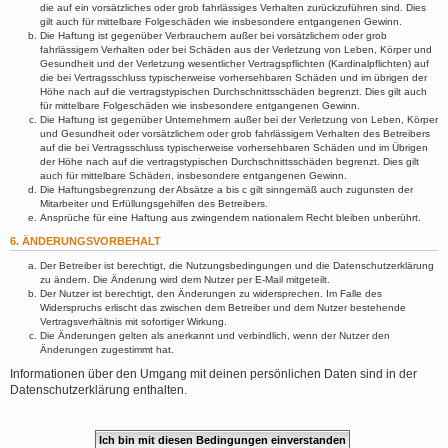
die auf ein vorsätzliches oder grob fahrlässiges Verhalten zurückzuführen sind. Dies
gilt auch für mittelbare Folgeschäden wie insbesondere entgangenen Gewinn.
Die Haftung ist gegenüber Verbrauchern außer bei vorsätzlichem oder grob
fahrlässigem Verhalten oder bei Schäden aus der Verletzung von Leben, Körper und
Gesundheit und der Verletzung wesentlicher Vertragspflichten (Kardinalpflichten) auf
die bei Vertragsschluss typischerweise vorhersehbaren Schäden und im übrigen der
Höhe nach auf die vertragstypischen Durchschnittsschäden begrenzt. Dies gilt auch
für mittelbare Folgeschäden wie insbesondere entgangenen Gewinn.
Die Haftung ist gegenüber Unternehmern außer bei der Verletzung von Leben, Körper
und Gesundheit oder vorsätzlichem oder grob fahrlässigem Verhalten des Betreibers
auf die bei Vertragsschluss typischerweise vorhersehbaren Schäden und im Übrigen
der Höhe nach auf die vertragstypischen Durchschnittsschäden begrenzt. Dies gilt
auch für mittelbare Schäden, insbesondere entgangenen Gewinn.
Die Haftungsbegrenzung der Absätze a bis c gilt sinngemäß auch zugunsten der
Mitarbeiter und Erfüllungsgehilfen des Betreibers.
Ansprüche für eine Haftung aus zwingendem nationalem Recht bleiben unberührt.
6. ÄNDERUNGSVORBEHALT
Der Betreiber ist berechtigt, die Nutzungsbedingungen und die Datenschutzerklärung
zu ändern. Die Änderung wird dem Nutzer per E-Mail mitgeteilt.
Der Nutzer ist berechtigt, den Änderungen zu widersprechen. Im Falle des
Widerspruchs erlischt das zwischen dem Betreiber und dem Nutzer bestehende
Vertragsverhältnis mit sofortiger Wirkung.
Die Änderungen gelten als anerkannt und verbindlich, wenn der Nutzer den
Änderungen zugestimmt hat.
Informationen über den Umgang mit deinen persönlichen Daten sind in der
Datenschutzerklärung enthalten.