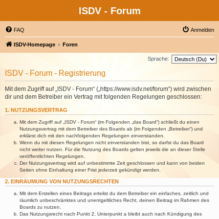
ISDV - Forum
FAQ
Anmelden
ISDV-Homepage
Foren
Sprache:
ISDV - Forum - Registrierung
Mit dem Zugriff auf „ISDV - Forum“ („https://www.isdv.net/forum“) wird zwischen
dir und dem Betreiber ein Vertrag mit folgenden Regelungen geschlossen:
1. NUTZUNGSVERTRAG
Mit dem Zugriff auf „ISDV - Forum“ (im Folgenden „das Board“) schließt du einen
Nutzungsvertrag mit dem Betreiber des Boards ab (im Folgenden „Betreiber“) und
erklärst dich mit den nachfolgenden Regelungen einverstanden.
Wenn du mit diesen Regelungen nicht einverstanden bist, so darfst du das Board
nicht weiter nutzen. Für die Nutzung des Boards gelten jeweils die an dieser Stelle
veröffentlichten Regelungen.
Der Nutzungsvertrag wird auf unbestimmte Zeit geschlossen und kann von beiden
Seiten ohne Einhaltung einer Frist jederzeit gekündigt werden.
2. EINRÄUMUNG VON NUTZUNGSRECHTEN
Mit dem Erstellen eines Beitrags erteilst du dem Betreiber ein einfaches, zeitlich und
räumlich unbeschränktes und unentgeltliches Recht, deinen Beitrag im Rahmen des
Boards zu nutzen.
Das Nutzungsrecht nach Punkt 2, Unterpunkt a bleibt auch nach Kündigung des