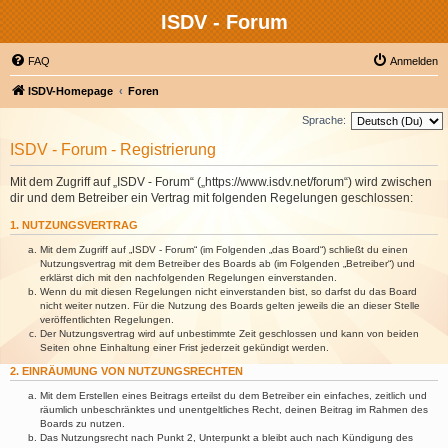
ISDV - Forum
FAQ
Anmelden
ISDV-Homepage
Foren
Sprache:
ISDV - Forum - Registrierung
Mit dem Zugriff auf „ISDV - Forum“ („https://www.isdv.net/forum“) wird zwischen
dir und dem Betreiber ein Vertrag mit folgenden Regelungen geschlossen:
1. NUTZUNGSVERTRAG
Mit dem Zugriff auf „ISDV - Forum“ (im Folgenden „das Board“) schließt du einen
Nutzungsvertrag mit dem Betreiber des Boards ab (im Folgenden „Betreiber“) und
erklärst dich mit den nachfolgenden Regelungen einverstanden.
Wenn du mit diesen Regelungen nicht einverstanden bist, so darfst du das Board
nicht weiter nutzen. Für die Nutzung des Boards gelten jeweils die an dieser Stelle
veröffentlichten Regelungen.
Der Nutzungsvertrag wird auf unbestimmte Zeit geschlossen und kann von beiden
Seiten ohne Einhaltung einer Frist jederzeit gekündigt werden.
2. EINRÄUMUNG VON NUTZUNGSRECHTEN
Mit dem Erstellen eines Beitrags erteilst du dem Betreiber ein einfaches, zeitlich und
räumlich unbeschränktes und unentgeltliches Recht, deinen Beitrag im Rahmen des
Boards zu nutzen.
Das Nutzungsrecht nach Punkt 2, Unterpunkt a bleibt auch nach Kündigung des