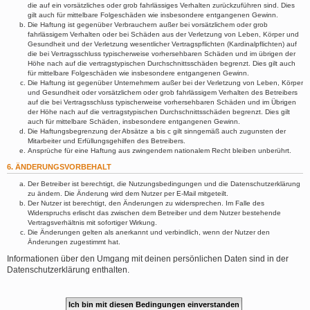
die auf ein vorsätzliches oder grob fahrlässiges Verhalten zurückzuführen sind. Dies
gilt auch für mittelbare Folgeschäden wie insbesondere entgangenen Gewinn.
Die Haftung ist gegenüber Verbrauchern außer bei vorsätzlichem oder grob
fahrlässigem Verhalten oder bei Schäden aus der Verletzung von Leben, Körper und
Gesundheit und der Verletzung wesentlicher Vertragspflichten (Kardinalpflichten) auf
die bei Vertragsschluss typischerweise vorhersehbaren Schäden und im übrigen der
Höhe nach auf die vertragstypischen Durchschnittsschäden begrenzt. Dies gilt auch
für mittelbare Folgeschäden wie insbesondere entgangenen Gewinn.
Die Haftung ist gegenüber Unternehmern außer bei der Verletzung von Leben, Körper
und Gesundheit oder vorsätzlichem oder grob fahrlässigem Verhalten des Betreibers
auf die bei Vertragsschluss typischerweise vorhersehbaren Schäden und im Übrigen
der Höhe nach auf die vertragstypischen Durchschnittsschäden begrenzt. Dies gilt
auch für mittelbare Schäden, insbesondere entgangenen Gewinn.
Die Haftungsbegrenzung der Absätze a bis c gilt sinngemäß auch zugunsten der
Mitarbeiter und Erfüllungsgehilfen des Betreibers.
Ansprüche für eine Haftung aus zwingendem nationalem Recht bleiben unberührt.
6. ÄNDERUNGSVORBEHALT
Der Betreiber ist berechtigt, die Nutzungsbedingungen und die Datenschutzerklärung
zu ändern. Die Änderung wird dem Nutzer per E-Mail mitgeteilt.
Der Nutzer ist berechtigt, den Änderungen zu widersprechen. Im Falle des
Widerspruchs erlischt das zwischen dem Betreiber und dem Nutzer bestehende
Vertragsverhältnis mit sofortiger Wirkung.
Die Änderungen gelten als anerkannt und verbindlich, wenn der Nutzer den
Änderungen zugestimmt hat.
Informationen über den Umgang mit deinen persönlichen Daten sind in der
Datenschutzerklärung enthalten.