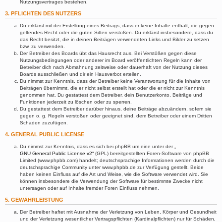
Nutzungsvertrages bestehen.
3. PFLICHTEN DES NUTZERS
Du erklärst mit der Erstellung eines Beitrags, dass er keine Inhalte enthält, die gegen
geltendes Recht oder die guten Sitten verstoßen. Du erklärst insbesondere, dass du
das Recht besitzt, die in deinen Beiträgen verwendeten Links und Bilder zu setzen
bzw. zu verwenden.
Der Betreiber des Boards übt das Hausrecht aus. Bei Verstößen gegen diese
Nutzungsbedingungen oder anderer im Board veröffentlichten Regeln kann der
Betreiber dich nach Abmahnung zeitweise oder dauerhaft von der Nutzung dieses
Boards ausschließen und dir ein Hausverbot erteilen.
Du nimmst zur Kenntnis, dass der Betreiber keine Verantwortung für die Inhalte von
Beiträgen übernimmt, die er nicht selbst erstellt hat oder die er nicht zur Kenntnis
genommen hat. Du gestattest dem Betreiber, dein Benutzerkonto, Beiträge und
Funktionen jederzeit zu löschen oder zu sperren.
Du gestattest dem Betreiber darüber hinaus, deine Beiträge abzuändern, sofern sie
gegen o. g. Regeln verstoßen oder geeignet sind, dem Betreiber oder einem Dritten
Schaden zuzufügen.
4. GENERAL PUBLIC LICENSE
Du nimmst zur Kenntnis, dass es sich bei phpBB um eine unter der „
GNU General Public License v2
“ (GPL) bereitgestellten Foren-Software von phpBB
Limited (www.phpbb.com) handelt; deutschsprachige Informationen werden durch die
deutschsprachige Community unter www.phpbb.de zur Verfügung gestellt. Beide
haben keinen Einfluss auf die Art und Weise, wie die Software verwendet wird. Sie
können insbesondere die Verwendung der Software für bestimmte Zwecke nicht
untersagen oder auf Inhalte fremder Foren Einfluss nehmen.
5. GEWÄHRLEISTUNG
Der Betreiber haftet mit Ausnahme der Verletzung von Leben, Körper und Gesundheit
und der Verletzung wesentlicher Vertragspflichten (Kardinalpflichten) nur für Schäden,