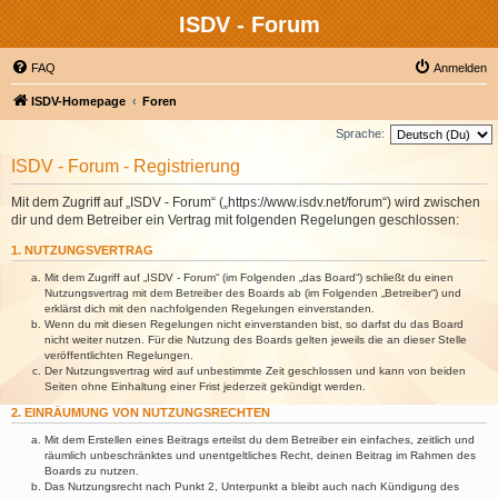
ISDV - Forum
FAQ
Anmelden
ISDV-Homepage
Foren
Sprache:
ISDV - Forum - Registrierung
Mit dem Zugriff auf „ISDV - Forum“ („https://www.isdv.net/forum“) wird zwischen
dir und dem Betreiber ein Vertrag mit folgenden Regelungen geschlossen:
1. NUTZUNGSVERTRAG
Mit dem Zugriff auf „ISDV - Forum“ (im Folgenden „das Board“) schließt du einen
Nutzungsvertrag mit dem Betreiber des Boards ab (im Folgenden „Betreiber“) und
erklärst dich mit den nachfolgenden Regelungen einverstanden.
Wenn du mit diesen Regelungen nicht einverstanden bist, so darfst du das Board
nicht weiter nutzen. Für die Nutzung des Boards gelten jeweils die an dieser Stelle
veröffentlichten Regelungen.
Der Nutzungsvertrag wird auf unbestimmte Zeit geschlossen und kann von beiden
Seiten ohne Einhaltung einer Frist jederzeit gekündigt werden.
2. EINRÄUMUNG VON NUTZUNGSRECHTEN
Mit dem Erstellen eines Beitrags erteilst du dem Betreiber ein einfaches, zeitlich und
räumlich unbeschränktes und unentgeltliches Recht, deinen Beitrag im Rahmen des
Boards zu nutzen.
Das Nutzungsrecht nach Punkt 2, Unterpunkt a bleibt auch nach Kündigung des