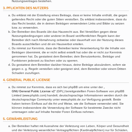
Nutzungsvertrages bestehen.
3. PFLICHTEN DES NUTZERS
Du erklärst mit der Erstellung eines Beitrags, dass er keine Inhalte enthält, die gegen
geltendes Recht oder die guten Sitten verstoßen. Du erklärst insbesondere, dass du
das Recht besitzt, die in deinen Beiträgen verwendeten Links und Bilder zu setzen
bzw. zu verwenden.
Der Betreiber des Boards übt das Hausrecht aus. Bei Verstößen gegen diese
Nutzungsbedingungen oder anderer im Board veröffentlichten Regeln kann der
Betreiber dich nach Abmahnung zeitweise oder dauerhaft von der Nutzung dieses
Boards ausschließen und dir ein Hausverbot erteilen.
Du nimmst zur Kenntnis, dass der Betreiber keine Verantwortung für die Inhalte von
Beiträgen übernimmt, die er nicht selbst erstellt hat oder die er nicht zur Kenntnis
genommen hat. Du gestattest dem Betreiber, dein Benutzerkonto, Beiträge und
Funktionen jederzeit zu löschen oder zu sperren.
Du gestattest dem Betreiber darüber hinaus, deine Beiträge abzuändern, sofern sie
gegen o. g. Regeln verstoßen oder geeignet sind, dem Betreiber oder einem Dritten
Schaden zuzufügen.
4. GENERAL PUBLIC LICENSE
Du nimmst zur Kenntnis, dass es sich bei phpBB um eine unter der „
GNU General Public License v2
“ (GPL) bereitgestellten Foren-Software von phpBB
Limited (www.phpbb.com) handelt; deutschsprachige Informationen werden durch die
deutschsprachige Community unter www.phpbb.de zur Verfügung gestellt. Beide
haben keinen Einfluss auf die Art und Weise, wie die Software verwendet wird. Sie
können insbesondere die Verwendung der Software für bestimmte Zwecke nicht
untersagen oder auf Inhalte fremder Foren Einfluss nehmen.
5. GEWÄHRLEISTUNG
Der Betreiber haftet mit Ausnahme der Verletzung von Leben, Körper und Gesundheit
und der Verletzung wesentlicher Vertragspflichten (Kardinalpflichten) nur für Schäden,