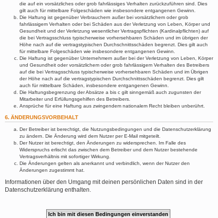
die auf ein vorsätzliches oder grob fahrlässiges Verhalten zurückzuführen sind. Dies
gilt auch für mittelbare Folgeschäden wie insbesondere entgangenen Gewinn.
Die Haftung ist gegenüber Verbrauchern außer bei vorsätzlichem oder grob
fahrlässigem Verhalten oder bei Schäden aus der Verletzung von Leben, Körper und
Gesundheit und der Verletzung wesentlicher Vertragspflichten (Kardinalpflichten) auf
die bei Vertragsschluss typischerweise vorhersehbaren Schäden und im übrigen der
Höhe nach auf die vertragstypischen Durchschnittsschäden begrenzt. Dies gilt auch
für mittelbare Folgeschäden wie insbesondere entgangenen Gewinn.
Die Haftung ist gegenüber Unternehmern außer bei der Verletzung von Leben, Körper
und Gesundheit oder vorsätzlichem oder grob fahrlässigem Verhalten des Betreibers
auf die bei Vertragsschluss typischerweise vorhersehbaren Schäden und im Übrigen
der Höhe nach auf die vertragstypischen Durchschnittsschäden begrenzt. Dies gilt
auch für mittelbare Schäden, insbesondere entgangenen Gewinn.
Die Haftungsbegrenzung der Absätze a bis c gilt sinngemäß auch zugunsten der
Mitarbeiter und Erfüllungsgehilfen des Betreibers.
Ansprüche für eine Haftung aus zwingendem nationalem Recht bleiben unberührt.
6. ÄNDERUNGSVORBEHALT
Der Betreiber ist berechtigt, die Nutzungsbedingungen und die Datenschutzerklärung
zu ändern. Die Änderung wird dem Nutzer per E-Mail mitgeteilt.
Der Nutzer ist berechtigt, den Änderungen zu widersprechen. Im Falle des
Widerspruchs erlischt das zwischen dem Betreiber und dem Nutzer bestehende
Vertragsverhältnis mit sofortiger Wirkung.
Die Änderungen gelten als anerkannt und verbindlich, wenn der Nutzer den
Änderungen zugestimmt hat.
Informationen über den Umgang mit deinen persönlichen Daten sind in der
Datenschutzerklärung enthalten.