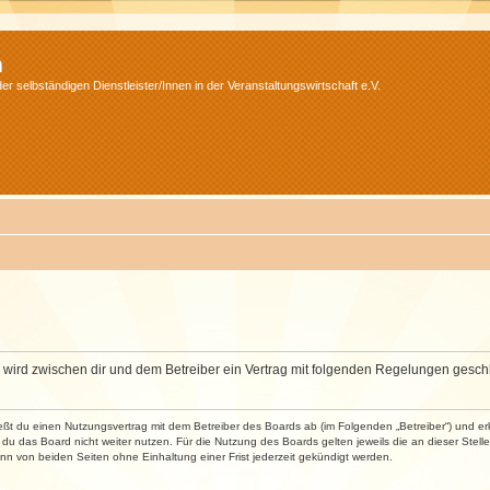
m
r selbständigen Dienstleister/Innen in der Veranstaltungswirtschaft e.V.
m“) wird zwischen dir und dem Betreiber ein Vertrag mit folgenden Regelungen gesch
ließt du einen Nutzungsvertrag mit dem Betreiber des Boards ab (im Folgenden „Betreiber“) und 
du das Board nicht weiter nutzen. Für die Nutzung des Boards gelten jeweils die an dieser Stell
n von beiden Seiten ohne Einhaltung einer Frist jederzeit gekündigt werden.