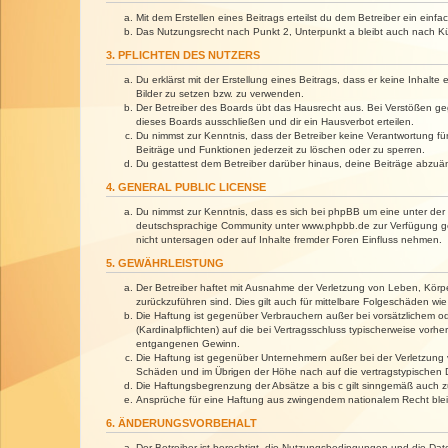
Mit dem Erstellen eines Beitrags erteilst du dem Betreiber ein ein
Das Nutzungsrecht nach Punkt 2, Unterpunkt a bleibt auch nach 
3. PFLICHTEN DES NUTZERS
Du erklärst mit der Erstellung eines Beitrags, dass er keine Inhalt
Bilder zu setzen bzw. zu verwenden.
Der Betreiber des Boards übt das Hausrecht aus. Bei Verstößen g
dieses Boards ausschließen und dir ein Hausverbot erteilen.
Du nimmst zur Kenntnis, dass der Betreiber keine Verantwortung für 
Beiträge und Funktionen jederzeit zu löschen oder zu sperren.
Du gestattest dem Betreiber darüber hinaus, deine Beiträge abzuä
4. GENERAL PUBLIC LICENSE
Du nimmst zur Kenntnis, dass es sich bei phpBB um eine unter der 
deutschsprachige Community unter www.phpbb.de zur Verfügung gest
nicht untersagen oder auf Inhalte fremder Foren Einfluss nehmen.
5. GEWÄHRLEISTUNG
Der Betreiber haftet mit Ausnahme der Verletzung von Leben, Körper
zurückzuführen sind. Dies gilt auch für mittelbare Folgeschäden 
Die Haftung ist gegenüber Verbrauchern außer bei vorsätzlichem o
(Kardinalpflichten) auf die bei Vertragsschluss typischerweise vo
entgangenen Gewinn.
Die Haftung ist gegenüber Unternehmern außer bei der Verletzung 
Schäden und im Übrigen der Höhe nach auf die vertragstypischen 
Die Haftungsbegrenzung der Absätze a bis c gilt sinngemäß auch zu
Ansprüche für eine Haftung aus zwingendem nationalem Recht blei
6. ÄNDERUNGSVORBEHALT
Der Betreiber ist berechtigt, die Nutzungsbedingungen und die Dat