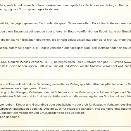
faches, zeitlich und räumlich unbeschränktes und unentgeltliches Recht, deinen Beitrag im Rahme
Kündigung des Nutzungsvertrages bestehen.
e enthält, die gegen geltendes Recht oder die guten Sitten verstoßen. Du erklärst insbesondere, 
egen diese Nutzungsbedingungen oder anderer im Board veröffentlichten Regeln kann der Betre
die Inhalte von Beiträgen übernimmt, die er nicht selbst erstellt hat oder die er nicht zur Kenn
ndern, sofern sie gegen o. g. Regeln verstoßen oder geeignet sind, dem Betreiber oder einem D
„
GNU General Public License v2
“ (GPL) bereitgestellten Foren-Software von phpBB Limited (ww
ellt. Beide haben keinen Einfluss auf die Art und Weise, wie die Software verwendet wird. Si
 und Gesundheit und der Verletzung wesentlicher Vertragspflichten (Kardinalpflichten) nur für Sc
wie insbesondere entgangenen Gewinn.
der grob fahrlässigem Verhalten oder bei Schäden aus der Verletzung von Leben, Körper und Ges
rhersehbaren Schäden und im übrigen der Höhe nach auf die vertragstypischen Durchschnittsschäde
von Leben, Körper und Gesundheit oder vorsätzlichem oder grob fahrlässigem Verhalten des Betr
Durchschnittsschäden begrenzt. Dies gilt auch für mittelbare Schäden, insbesondere entgangen
gunsten der Mitarbeiter und Erfüllungsgehilfen des Betreibers.
ben unberührt.
enschutzerklärung zu ändern. Die Änderung wird dem Nutzer per E-Mail mitgeteilt.