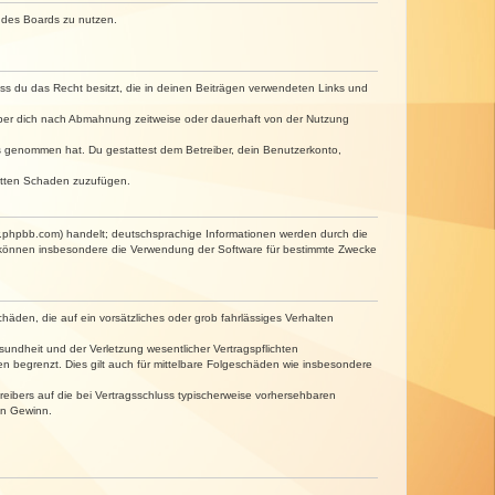
n des Boards zu nutzen.
dass du das Recht besitzt, die in deinen Beiträgen verwendeten Links und
iber dich nach Abmahnung zeitweise oder dauerhaft von der Nutzung
tnis genommen hat. Du gestattest dem Betreiber, dein Benutzerkonto,
ritten Schaden zuzufügen.
w.phpbb.com) handelt; deutschsprachige Informationen werden durch die
e können insbesondere die Verwendung der Software für bestimmte Zwecke
häden, die auf ein vorsätzliches oder grob fahrlässiges Verhalten
undheit und der Verletzung wesentlicher Vertragspflichten
n begrenzt. Dies gilt auch für mittelbare Folgeschäden wie insbesondere
eibers auf die bei Vertragsschluss typischerweise vorhersehbaren
en Gewinn.