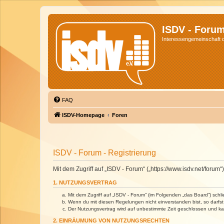
ISDV - Foru
Interessengemeinschaft de
FAQ
ISDV-Homepage
Foren
ISDV - Forum - Registrierung
Mit dem Zugriff auf „ISDV - Forum“ („https://www.isdv.net/foru
1. NUTZUNGSVERTRAG
Mit dem Zugriff auf „ISDV - Forum“ (im Folgenden „das Board“) sch
Wenn du mit diesen Regelungen nicht einverstanden bist, so darfst 
Der Nutzungsvertrag wird auf unbestimmte Zeit geschlossen und kan
2. EINRÄUMUNG VON NUTZUNGSRECHTEN