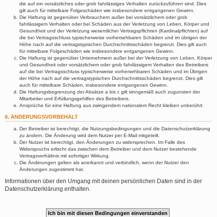
die auf ein vorsätzliches oder grob fahrlässiges Verhalten zurückzuführen sind. Dies
gilt auch für mittelbare Folgeschäden wie insbesondere entgangenen Gewinn.
Die Haftung ist gegenüber Verbrauchern außer bei vorsätzlichem oder grob
fahrlässigem Verhalten oder bei Schäden aus der Verletzung von Leben, Körper und
Gesundheit und der Verletzung wesentlicher Vertragspflichten (Kardinalpflichten) auf
die bei Vertragsschluss typischerweise vorhersehbaren Schäden und im übrigen der
Höhe nach auf die vertragstypischen Durchschnittsschäden begrenzt. Dies gilt auch
für mittelbare Folgeschäden wie insbesondere entgangenen Gewinn.
Die Haftung ist gegenüber Unternehmern außer bei der Verletzung von Leben, Körper
und Gesundheit oder vorsätzlichem oder grob fahrlässigem Verhalten des Betreibers
auf die bei Vertragsschluss typischerweise vorhersehbaren Schäden und im Übrigen
der Höhe nach auf die vertragstypischen Durchschnittsschäden begrenzt. Dies gilt
auch für mittelbare Schäden, insbesondere entgangenen Gewinn.
Die Haftungsbegrenzung der Absätze a bis c gilt sinngemäß auch zugunsten der
Mitarbeiter und Erfüllungsgehilfen des Betreibers.
Ansprüche für eine Haftung aus zwingendem nationalem Recht bleiben unberührt.
6. ÄNDERUNGSVORBEHALT
Der Betreiber ist berechtigt, die Nutzungsbedingungen und die Datenschutzerklärung
zu ändern. Die Änderung wird dem Nutzer per E-Mail mitgeteilt.
Der Nutzer ist berechtigt, den Änderungen zu widersprechen. Im Falle des
Widerspruchs erlischt das zwischen dem Betreiber und dem Nutzer bestehende
Vertragsverhältnis mit sofortiger Wirkung.
Die Änderungen gelten als anerkannt und verbindlich, wenn der Nutzer den
Änderungen zugestimmt hat.
Informationen über den Umgang mit deinen persönlichen Daten sind in der
Datenschutzerklärung enthalten.