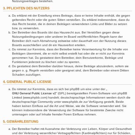
Nutzungsvertrages bestehen.
3. PFLICHTEN DES NUTZERS
Du erklärst mit der Erstellung eines Beitrags, dass er keine Inhalte enthält, die gegen
geltendes Recht oder die guten Sitten verstoßen. Du erklärst insbesondere, dass du
das Recht besitzt, die in deinen Beiträgen verwendeten Links und Bilder zu setzen
bzw. zu verwenden.
Der Betreiber des Boards übt das Hausrecht aus. Bei Verstößen gegen diese
Nutzungsbedingungen oder anderer im Board veröffentlichten Regeln kann der
Betreiber dich nach Abmahnung zeitweise oder dauerhaft von der Nutzung dieses
Boards ausschließen und dir ein Hausverbot erteilen.
Du nimmst zur Kenntnis, dass der Betreiber keine Verantwortung für die Inhalte von
Beiträgen übernimmt, die er nicht selbst erstellt hat oder die er nicht zur Kenntnis
genommen hat. Du gestattest dem Betreiber, dein Benutzerkonto, Beiträge und
Funktionen jederzeit zu löschen oder zu sperren.
Du gestattest dem Betreiber darüber hinaus, deine Beiträge abzuändern, sofern sie
gegen o. g. Regeln verstoßen oder geeignet sind, dem Betreiber oder einem Dritten
Schaden zuzufügen.
4. GENERAL PUBLIC LICENSE
Du nimmst zur Kenntnis, dass es sich bei phpBB um eine unter der „
GNU General Public License v2
“ (GPL) bereitgestellten Foren-Software von phpBB
Limited (www.phpbb.com) handelt; deutschsprachige Informationen werden durch die
deutschsprachige Community unter www.phpbb.de zur Verfügung gestellt. Beide
haben keinen Einfluss auf die Art und Weise, wie die Software verwendet wird. Sie
können insbesondere die Verwendung der Software für bestimmte Zwecke nicht
untersagen oder auf Inhalte fremder Foren Einfluss nehmen.
5. GEWÄHRLEISTUNG
Der Betreiber haftet mit Ausnahme der Verletzung von Leben, Körper und Gesundheit
und der Verletzung wesentlicher Vertragspflichten (Kardinalpflichten) nur für Schäden,