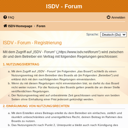
ISDV - Forum
FAQ
Anmelden
ISDV-Homepage
Foren
Sprache:
ISDV - Forum - Registrierung
Mit dem Zugriff auf „ISDV - Forum“ („https://www.isdv.net/forum“) wird zwischen
dir und dem Betreiber ein Vertrag mit folgenden Regelungen geschlossen:
1. NUTZUNGSVERTRAG
Mit dem Zugriff auf „ISDV - Forum“ (im Folgenden „das Board“) schließt du einen
Nutzungsvertrag mit dem Betreiber des Boards ab (im Folgenden „Betreiber“) und
erklärst dich mit den nachfolgenden Regelungen einverstanden.
Wenn du mit diesen Regelungen nicht einverstanden bist, so darfst du das Board
nicht weiter nutzen. Für die Nutzung des Boards gelten jeweils die an dieser Stelle
veröffentlichten Regelungen.
Der Nutzungsvertrag wird auf unbestimmte Zeit geschlossen und kann von beiden
Seiten ohne Einhaltung einer Frist jederzeit gekündigt werden.
2. EINRÄUMUNG VON NUTZUNGSRECHTEN
Mit dem Erstellen eines Beitrags erteilst du dem Betreiber ein einfaches, zeitlich und
räumlich unbeschränktes und unentgeltliches Recht, deinen Beitrag im Rahmen des
Boards zu nutzen.
Das Nutzungsrecht nach Punkt 2, Unterpunkt a bleibt auch nach Kündigung des