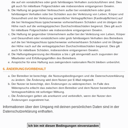
die auf ein vorsätzliches oder grob fahrlässiges Verhalten zurückzuführen sind. Dies
gilt auch für mittelbare Folgeschäden wie insbesondere entgangenen Gewinn.
Die Haftung ist gegenüber Verbrauchern außer bei vorsätzlichem oder grob
fahrlässigem Verhalten oder bei Schäden aus der Verletzung von Leben, Körper und
Gesundheit und der Verletzung wesentlicher Vertragspflichten (Kardinalpflichten) auf
die bei Vertragsschluss typischerweise vorhersehbaren Schäden und im übrigen der
Höhe nach auf die vertragstypischen Durchschnittsschäden begrenzt. Dies gilt auch
für mittelbare Folgeschäden wie insbesondere entgangenen Gewinn.
Die Haftung ist gegenüber Unternehmern außer bei der Verletzung von Leben, Körper
und Gesundheit oder vorsätzlichem oder grob fahrlässigem Verhalten des Betreibers
auf die bei Vertragsschluss typischerweise vorhersehbaren Schäden und im Übrigen
der Höhe nach auf die vertragstypischen Durchschnittsschäden begrenzt. Dies gilt
auch für mittelbare Schäden, insbesondere entgangenen Gewinn.
Die Haftungsbegrenzung der Absätze a bis c gilt sinngemäß auch zugunsten der
Mitarbeiter und Erfüllungsgehilfen des Betreibers.
Ansprüche für eine Haftung aus zwingendem nationalem Recht bleiben unberührt.
6. ÄNDERUNGSVORBEHALT
Der Betreiber ist berechtigt, die Nutzungsbedingungen und die Datenschutzerklärung
zu ändern. Die Änderung wird dem Nutzer per E-Mail mitgeteilt.
Der Nutzer ist berechtigt, den Änderungen zu widersprechen. Im Falle des
Widerspruchs erlischt das zwischen dem Betreiber und dem Nutzer bestehende
Vertragsverhältnis mit sofortiger Wirkung.
Die Änderungen gelten als anerkannt und verbindlich, wenn der Nutzer den
Änderungen zugestimmt hat.
Informationen über den Umgang mit deinen persönlichen Daten sind in der
Datenschutzerklärung enthalten.