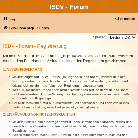
ISDV - Forum
FAQ
Anmelden
ISDV-Homepage
Foren
Sprache:
ISDV - Forum - Registrierung
Mit dem Zugriff auf „ISDV - Forum“ („https://www.isdv.net/forum“) wird zwischen
dir und dem Betreiber ein Vertrag mit folgenden Regelungen geschlossen:
1. NUTZUNGSVERTRAG
Mit dem Zugriff auf „ISDV - Forum“ (im Folgenden „das Board“) schließt du einen
Nutzungsvertrag mit dem Betreiber des Boards ab (im Folgenden „Betreiber“) und
erklärst dich mit den nachfolgenden Regelungen einverstanden.
Wenn du mit diesen Regelungen nicht einverstanden bist, so darfst du das Board
nicht weiter nutzen. Für die Nutzung des Boards gelten jeweils die an dieser Stelle
veröffentlichten Regelungen.
Der Nutzungsvertrag wird auf unbestimmte Zeit geschlossen und kann von beiden
Seiten ohne Einhaltung einer Frist jederzeit gekündigt werden.
2. EINRÄUMUNG VON NUTZUNGSRECHTEN
Mit dem Erstellen eines Beitrags erteilst du dem Betreiber ein einfaches, zeitlich und
räumlich unbeschränktes und unentgeltliches Recht, deinen Beitrag im Rahmen des
Boards zu nutzen.
Das Nutzungsrecht nach Punkt 2, Unterpunkt a bleibt auch nach Kündigung des