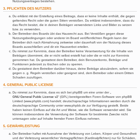
Nutzungsvertrages bestehen.
3. PFLICHTEN DES NUTZERS
Du erklärst mit der Erstellung eines Beitrags, dass er keine Inhalte enthält, die gegen
geltendes Recht oder die guten Sitten verstoßen. Du erklärst insbesondere, dass du
das Recht besitzt, die in deinen Beiträgen verwendeten Links und Bilder zu setzen
bzw. zu verwenden.
Der Betreiber des Boards übt das Hausrecht aus. Bei Verstößen gegen diese
Nutzungsbedingungen oder anderer im Board veröffentlichten Regeln kann der
Betreiber dich nach Abmahnung zeitweise oder dauerhaft von der Nutzung dieses
Boards ausschließen und dir ein Hausverbot erteilen.
Du nimmst zur Kenntnis, dass der Betreiber keine Verantwortung für die Inhalte von
Beiträgen übernimmt, die er nicht selbst erstellt hat oder die er nicht zur Kenntnis
genommen hat. Du gestattest dem Betreiber, dein Benutzerkonto, Beiträge und
Funktionen jederzeit zu löschen oder zu sperren.
Du gestattest dem Betreiber darüber hinaus, deine Beiträge abzuändern, sofern sie
gegen o. g. Regeln verstoßen oder geeignet sind, dem Betreiber oder einem Dritten
Schaden zuzufügen.
4. GENERAL PUBLIC LICENSE
Du nimmst zur Kenntnis, dass es sich bei phpBB um eine unter der „
GNU General Public License v2
“ (GPL) bereitgestellten Foren-Software von phpBB
Limited (www.phpbb.com) handelt; deutschsprachige Informationen werden durch die
deutschsprachige Community unter www.phpbb.de zur Verfügung gestellt. Beide
haben keinen Einfluss auf die Art und Weise, wie die Software verwendet wird. Sie
können insbesondere die Verwendung der Software für bestimmte Zwecke nicht
untersagen oder auf Inhalte fremder Foren Einfluss nehmen.
5. GEWÄHRLEISTUNG
Der Betreiber haftet mit Ausnahme der Verletzung von Leben, Körper und Gesundheit
und der Verletzung wesentlicher Vertragspflichten (Kardinalpflichten) nur für Schäden,