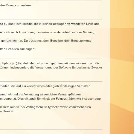
n des Boards zu nutzen.
dass du das Recht besitzt, die in deinen Beiträgen verwendeten Links und
iber dich nach Abmahnung zeitweise oder dauerhaft von der Nutzung
tnis genommen hat. Du gestattest dem Betreiber, dein Benutzerkonto,
ritten Schaden zuzufügen.
w.phpbb.com) handelt; deutschsprachige Informationen werden durch die
e können insbesondere die Verwendung der Software für bestimmte Zwecke
häden, die auf ein vorsätzliches oder grob fahrlässiges Verhalten
undheit und der Verletzung wesentlicher Vertragspflichten
n begrenzt. Dies gilt auch für mittelbare Folgeschäden wie insbesondere
eibers auf die bei Vertragsschluss typischerweise vorhersehbaren
en Gewinn.