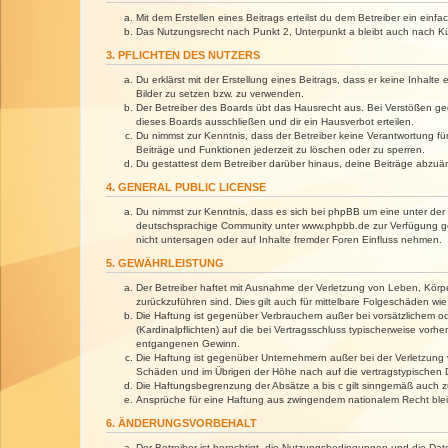
Mit dem Erstellen eines Beitrags erteilst du dem Betreiber ein ein
Das Nutzungsrecht nach Punkt 2, Unterpunkt a bleibt auch nach 
3. PFLICHTEN DES NUTZERS
Du erklärst mit der Erstellung eines Beitrags, dass er keine Inhalt
Bilder zu setzen bzw. zu verwenden.
Der Betreiber des Boards übt das Hausrecht aus. Bei Verstößen g
dieses Boards ausschließen und dir ein Hausverbot erteilen.
Du nimmst zur Kenntnis, dass der Betreiber keine Verantwortung für 
Beiträge und Funktionen jederzeit zu löschen oder zu sperren.
Du gestattest dem Betreiber darüber hinaus, deine Beiträge abzuä
4. GENERAL PUBLIC LICENSE
Du nimmst zur Kenntnis, dass es sich bei phpBB um eine unter der 
deutschsprachige Community unter www.phpbb.de zur Verfügung gest
nicht untersagen oder auf Inhalte fremder Foren Einfluss nehmen.
5. GEWÄHRLEISTUNG
Der Betreiber haftet mit Ausnahme der Verletzung von Leben, Körper
zurückzuführen sind. Dies gilt auch für mittelbare Folgeschäden 
Die Haftung ist gegenüber Verbrauchern außer bei vorsätzlichem o
(Kardinalpflichten) auf die bei Vertragsschluss typischerweise vo
entgangenen Gewinn.
Die Haftung ist gegenüber Unternehmern außer bei der Verletzung 
Schäden und im Übrigen der Höhe nach auf die vertragstypischen 
Die Haftungsbegrenzung der Absätze a bis c gilt sinngemäß auch zu
Ansprüche für eine Haftung aus zwingendem nationalem Recht blei
6. ÄNDERUNGSVORBEHALT
Der Betreiber ist berechtigt, die Nutzungsbedingungen und die Dat