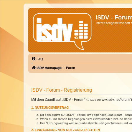
ISDV - Foru
Interessengemeinschaft de
FAQ
ISDV-Homepage
Foren
ISDV - Forum - Registrierung
Mit dem Zugriff auf „ISDV - Forum“ („https://www.isdv.net/foru
1. NUTZUNGSVERTRAG
Mit dem Zugriff auf „ISDV - Forum“ (im Folgenden „das Board“) sch
Wenn du mit diesen Regelungen nicht einverstanden bist, so darfst 
Der Nutzungsvertrag wird auf unbestimmte Zeit geschlossen und kan
2. EINRÄUMUNG VON NUTZUNGSRECHTEN