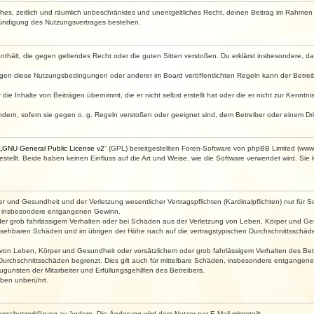
faches, zeitlich und räumlich unbeschränktes und unentgeltliches Recht, deinen Beitrag im Rahme
Kündigung des Nutzungsvertrages bestehen.
e enthält, die gegen geltendes Recht oder die guten Sitten verstoßen. Du erklärst insbesondere, 
egen diese Nutzungsbedingungen oder anderer im Board veröffentlichten Regeln kann der Betre
die Inhalte von Beiträgen übernimmt, die er nicht selbst erstellt hat oder die er nicht zur Kenn
ndern, sofern sie gegen o. g. Regeln verstoßen oder geeignet sind, dem Betreiber oder einem D
„
GNU General Public License v2
“ (GPL) bereitgestellten Foren-Software von phpBB Limited (ww
ellt. Beide haben keinen Einfluss auf die Art und Weise, wie die Software verwendet wird. Si
 und Gesundheit und der Verletzung wesentlicher Vertragspflichten (Kardinalpflichten) nur für Sc
wie insbesondere entgangenen Gewinn.
der grob fahrlässigem Verhalten oder bei Schäden aus der Verletzung von Leben, Körper und Ges
rhersehbaren Schäden und im übrigen der Höhe nach auf die vertragstypischen Durchschnittsschäde
von Leben, Körper und Gesundheit oder vorsätzlichem oder grob fahrlässigem Verhalten des Betr
Durchschnittsschäden begrenzt. Dies gilt auch für mittelbare Schäden, insbesondere entgangen
gunsten der Mitarbeiter und Erfüllungsgehilfen des Betreibers.
ben unberührt.
enschutzerklärung zu ändern. Die Änderung wird dem Nutzer per E-Mail mitgeteilt.