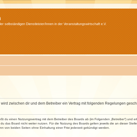
m
r selbständigen Dienstleister/Innen in der Veranstaltungswirtschaft e.V.
m“) wird zwischen dir und dem Betreiber ein Vertrag mit folgenden Regelungen gesch
ließt du einen Nutzungsvertrag mit dem Betreiber des Boards ab (im Folgenden „Betreiber“) und 
du das Board nicht weiter nutzen. Für die Nutzung des Boards gelten jeweils die an dieser Stell
n von beiden Seiten ohne Einhaltung einer Frist jederzeit gekündigt werden.